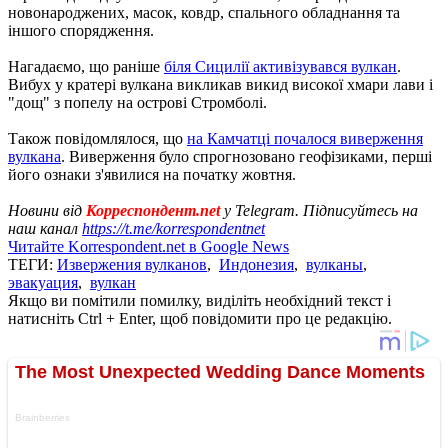
новонароджених, масок, ковдр, спального обладнання та
іншого спорядження.
Нагадаємо, що раніше
біля Сицилії активізувався вулкан
.
Вибух у кратері вулкана викликав викид високої хмари лави і
"дощ" з попелу на острові Стромболі.
Також повідомлялося, що
на Камчатці почалося виверження
вулкана
. Виверження було спрогнозовано геофізиками, перші
його ознаки з'явилися на початку жовтня.
Новини від
Корреспондент.net
у Telegram. Підписуйтесь на
наш канал
https://t.me/korrespondentnet
Читайте Korrespondent.net в Google News
ТЕГИ:
Извержения вулканов
,
Индонезия
,
вулканы
,
эвакуация
,
вулкан
Якщо ви помітили помилку, виділіть необхідний текст і
натисніть Ctrl + Enter, щоб повідомити про це редакцію.