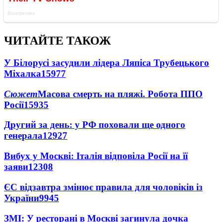
ЧИТАЙТЕ ТАКОЖ
У Білорусі засудили лідера Ляпіса Трубецького
Міхалка
15977
Сюжет
Масова смерть на пляжі. Робота ППО
Росії
15935
Другий за день: у РФ поховали ще одного
генерала
12927
Вибух у Москві: Італія відповіла Росії на її
заяви
12308
ЄС відзавтра змінює правила для чоловіків із
України
9945
ЗМІ: У ресторані в Москві загинула дочка