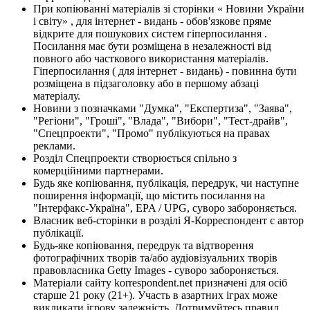
При копіюванні матеріалів зі сторінки « Новини України
і світу» , для інтернет - видань - обов'язкове пряме
відкрите для пошукових систем гіперпосилання .
Посилання має бути розміщена в незалежності від
повного або часткового використання матеріалів.
Гіперпосилання ( для інтернет - видань) - повинна бути
розміщена в підзаголовку або в першому абзаці
матеріалу.
Новини з позначками "Думка", "Експертиза", "Заява",
"Регіони", "Гроші", "Влада", "Вибори", "Тест-драйв",
"Спецпроекти", "Промо" публікуються на правах
реклами.
Розділ Спецпроекти створюється спільно з
комерційними партнерами.
Будь яке копіювання, публікація, передрук, чи наступне
поширення інформації, що містить посилання на
"Інтерфакс-Україна", EPA / UPG, суворо забороняється.
Власник веб-сторінки в розділі Я-Корреспондент є автор
публікації.
Будь-яке копіювання, передрук та відтворення
фотографічних творів та/або аудіовізуальних творів
правовласника Getty Images - суворо забороняється.
Матеріали сайту korrespondent.net призначені для осіб
старше 21 року (21+). Участь в азартних іграх може
викликати ігрову залежність. Дотримуйтесь правил