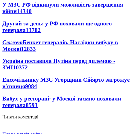
У МЗС РФ відкинули можливість завершення
війни
14340
Другий за день: у РФ поховали ще одного
генерала
13782
Сюжет
Бенкет генералів. Наслідки вибуху в
Москві
12833
Україна поставила Путіна перед дилемою -
ЗМІ
10372
Ексочільнику МЗС Угорщини Сійярто загрожує
в'язниця
9084
Вибух у ресторані: у Москві таємно поховали
генерала
8593
Читати коментарі