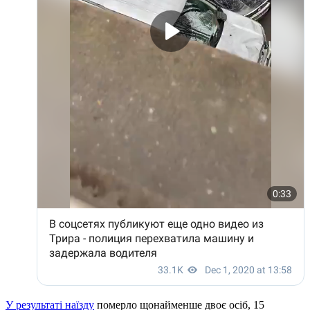
У результаті наїзду
померло щонайменше двоє осіб, 15