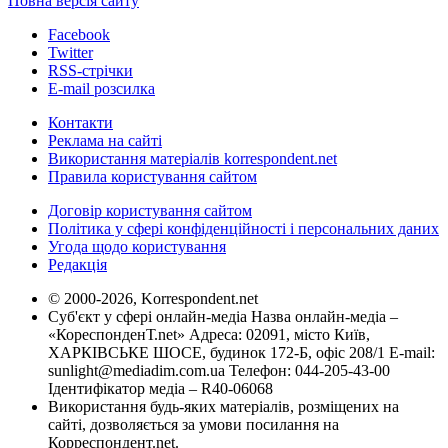
Повна версія сайту
Facebook
Twitter
RSS-стрічки
E-mail розсилка
Контакти
Реклама на сайті
Використання матеріалів korrespondent.net
Правила користування сайтом
Договір користування сайтом
Політика у сфері конфіденційності і персональних даних
Угода щодо користування
Редакція
© 2000-2026, Korrespondent.net
Суб'єкт у сфері онлайн-медіа Назва онлайн-медіа –
«КореспонденТ.net» Адреса: 02091, місто Київ,
ХАРКІВСЬКЕ ШОСЕ, будинок 172-Б, офіс 208/1 E-mail:
sunlight@mediadim.com.ua
Телефон: 044-205-43-00
Ідентифікатор медіа – R40-06068
Використання будь-яких матеріалів, розміщених на
сайті, дозволяється за умови посилання на
Корреспондент.net.