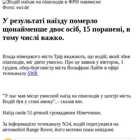
Фото: swr.de
У результаті наїзду померло
щонайменше двоє осіб, 15 поранені, в
тому числі важко.
Влада німецького міста Трір вважають, що водій, який збив
пішоходів, міг діяти умисно. Про це заявив у вівторок, 1
грудня, обер-бургомістр міста Вольфрам Лайбе в ефірі
телеканалу
SWR
.
"У нас мав місце умисний наїзд на пішоходів у центрі міста.
Водій був у стані амоку", - сказав він.
Наїзд скоїв 51-річний громадянин Німеччини.
За інформацією телеканалу N24, водій пересувався на
автомобілі Range Rover, його мотиви поки невідомі.