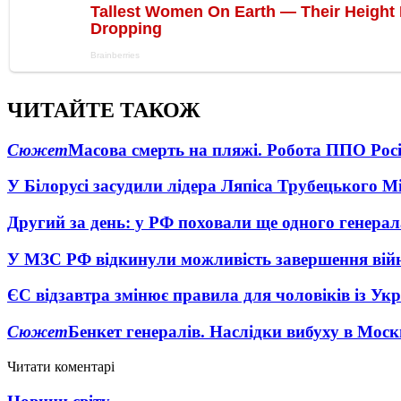
ЧИТАЙТЕ ТАКОЖ
Сюжет
Масова смерть на пляжі. Робота ППО Росі
У Білорусі засудили лідера Ляпіса Трубецького М
Другий за день: у РФ поховали ще одного генерал
У МЗС РФ відкинули можливість завершення вій
ЄС відзавтра змінює правила для чоловіків із Ук
Сюжет
Бенкет генералів. Наслідки вибуху в Моск
Читати коментарі