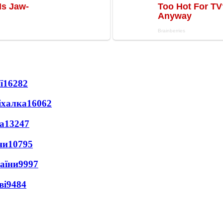
ї
16282
іхалка
16062
а
13247
ни
10795
раїни
9997
ві
9484