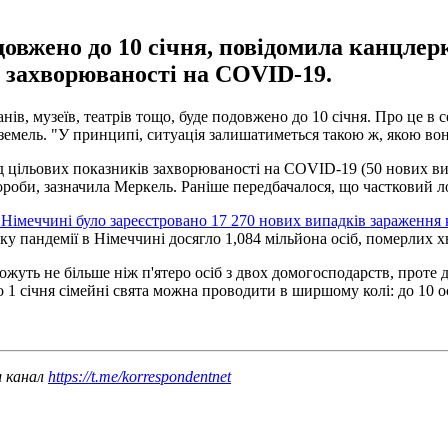
овжено до 10 січня, повідомила канцлерк
в захворюваності на COVID-19.
нів, музеїв, театрів тощо, буде подовжено до 10 січня. Про це 
земель. "У принципі, ситуація залишатиметься такою ж, якою вона 
ід цільових показників захворюваності на COVID-19 (50 нових в
ороби, зазначила Меркель. Раніше передбачалося, що частковий л
 Німеччині було зареєстровано 17 270 нових випадків зараження
ку пандемії в Німеччині досягло 1,084 мільйона осіб, померлих х
жуть не більше ніж п'ятеро осіб з двох домогосподарств, проте д
о 1 січня сімейні свята можна проводити в ширшому колі: до 10 ос
ш канал
https://t.me/korrespondentnet