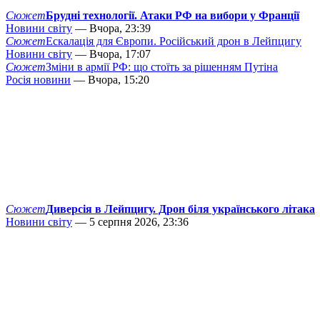
Сюжет
Брудні технології. Атаки РФ на вибори у Франції
Новини світу
— Вчора, 23:39
Сюжет
Ескалація для Європи. Російський дрон в Лейпцигу
Новини світу
— Вчора, 17:07
Сюжет
Зміни в армії РФ: що стоїть за рішенням Путіна
Росія новини
— Вчора, 15:20
Сюжет
Диверсія в Лейпцигу. Дрон біля українського літака
Новини світу
— 5 серпня 2026, 23:36