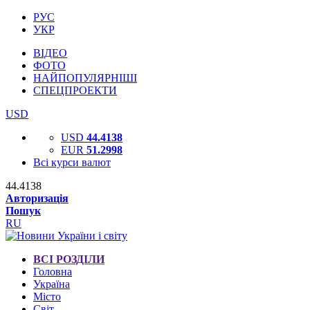
РУС
УКР
ВІДЕО
ФОТО
НАЙПОПУЛЯРНІШІ
СПЕЦПРОЕКТИ
USD
USD
44.4138
EUR
51.2998
Всі курси валют
44.4138
Авторизація
Пошук
RU
ВСІ РОЗДІЛИ
Головна
Україна
Місто
Світ