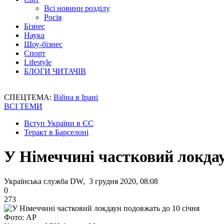
Всі новини розділу
Росія
Бізнес
Наука
Шоу-бізнес
Спорт
Lifestyle
БЛОГИ ЧИТАЧІВ
СПЕЦТЕМА:
Війна в Ірані
ВСІ ТЕМИ
Вступ України в ЄС
Теракт в Барселоні
У Німеччині частковий локдау
Українська служба DW, 3 грудня 2020, 08:08
0
273
Фото: АР