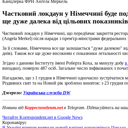
Канцлерка ФРН Анґела Меркель
Частковий локдаун у Німеччині буде под
ще дуже далека від цільових показникі
Частковий локдаун у Німеччині, що передбачає закриття рестора
(Angela Merkel) після наради з прем'єр-міністрами федеральних 
За її словами, Німеччина все ще залишається "дуже далекою" в
днів). Також все ще дуже високими є показники летальності хв
Згідно з даними Інституту імені Роберта Коха, за минулу добу
в
випадки), померло 487 осіб. Загальне число інфікованих з почат
Нагадаємо, що з 1 грудня в Німеччині одночасно зустрічатися мо
Різдвяних свят та на Новий рік зроблено виняток: з 23 грудня п
Джерело:
Українська служба DW
Новини від
Корреспондент.net
в Telegram. Підписуйтесь на на
Читайте Korrespondent.net в Google News
Коронавірус
В Україні вперше виявили новий варіант коронавірусу Цикада