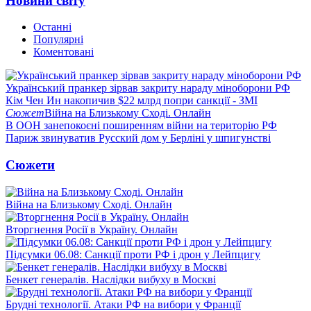
Новини світу
Останні
Популярні
Коментовані
Український пранкер зірвав закриту нараду міноборони РФ
Кім Чен Ин накопичив $22 млрд попри санкції - ЗМІ
Сюжет
Війна на Близькому Сході. Онлайн
В ООН занепокоєні поширенням війни на територію РФ
Париж звинуватив Русский дом у Берліні у шпигунстві
Сюжети
Війна на Близькому Сході. Онлайн
Вторгнення Росії в Україну. Онлайн
Підсумки 06.08: Санкції проти РФ і дрон у Лейпцигу
Бенкет генералів. Наслідки вибуху в Москві
Брудні технології. Атаки РФ на вибори у Франції