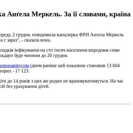
а Анґела Меркель. За її словами, країна
в середу, 2 грудня, повідомила канцлерка ФРН Анґела Меркель
є зараз", - сказала вона.
ипадків інфікування на сто тисяч населення впродовж семи
окдаун буде чинним до 20 грудня.
 коронавірусом
(днем раніше цей показник становив 13 604
ворих - 17 123.
іти до 14 років з цих же родин не враховуватимуться. На час
іб без урахування дітей.