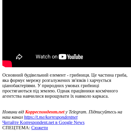
Основний будівельний елемент - грибниця. Це частина гриба,
яка формує мережу розгалужених зв'язків і харчується
ціанобактеріями. У природних умовах грибниці
простягаються під землею. Однак працівники космічного
агентства навчилися вирощувати їх навколо каркаса.
Новини від
Корреспондент.net
у Telegram. Підписуйтесь на
наш канал
https://t.me/korrespondentnet
Читайте Korrespondent.net в Google News
СПЕЦТЕМА:
Сюжети