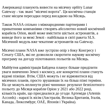
Американці планують вивести на місячну орбіту Lunar
Gateway - так звані "місячні ворота". Ця космічна станція
стане місцем пересадки перед висадкою на Місяць.
Також NASA спільно з міжнародними партнерами і
приватними компаніями створять абсолютно новий космічний
корабель Orion, який може вмістити шістьох астронавтів, а
виведе його за межі Землі - найбільша в світі ракета SLS.
Місячний модуль вже чекатиме астронавтів на Gateway.
Місячні плани NASA вже зустріли опір з боку Конгресу і
Сенату США, які не дозволили скоротити наукову космічну
програму на догоду пілотованих польотів на Місяць.
Майбутня адміністрація Байдена планує більше приділити
уваги вивченню Землі з космосу, але конкретні плани стануть
відомі пізніше. Втім, США можуть і не відмовитися від
місячних планів, просто зрушивши їх на більш пізні терміни.
На це можуть вплинути різні чинники: результат безпілотного
польоту до Місяця корабля Оріон у 2021 або 2022 році,
кількість країн, що приєдналися до угоди Артеміди (Artemis
Accords) - наразі їх вісім (Австралія, Велика Британія, Італія,
Канада, Люксембург, ОАЕ, Японія і Україна).