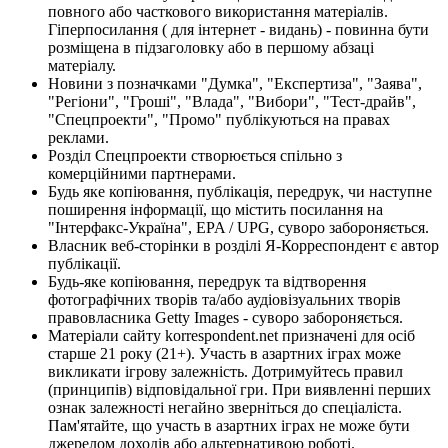
повного або часткового використання матеріалів.
Гіперпосилання ( для інтернет - видань) - повинна бути
розміщена в підзаголовку або в першому абзаці
матеріалу.
Новини з позначками "Думка", "Експертиза", "Заява",
"Регіони", "Гроші", "Влада", "Вибори", "Тест-драйв",
"Спецпроекти", "Промо" публікуються на правах
реклами.
Розділ Спецпроекти створюється спільно з
комерційними партнерами.
Будь яке копіювання, публікація, передрук, чи наступне
поширення інформації, що містить посилання на
"Інтерфакс-Україна", EPA / UPG, суворо забороняється.
Власник веб-сторінки в розділі Я-Корреспондент є автор
публікації.
Будь-яке копіювання, передрук та відтворення
фотографічних творів та/або аудіовізуальних творів
правовласника Getty Images - суворо забороняється.
Матеріали сайту korrespondent.net призначені для осіб
старше 21 року (21+). Участь в азартних іграх може
викликати ігрову залежність. Дотримуйтесь правил
(принципів) відповідальної гри. При виявленні перших
ознак залежності негайно зверніться до спеціаліста.
Пам'ятайте, що участь в азартних іграх не може бути
джерелом доходів або альтернативою роботі.