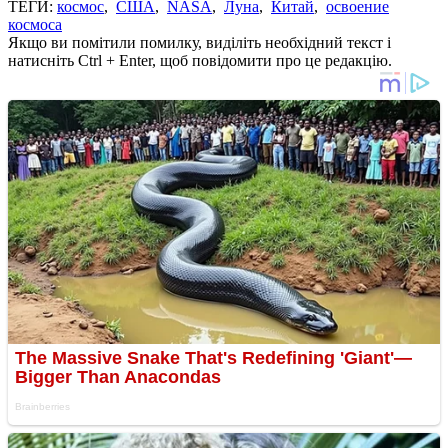
ТЕГИ:
космос
,
США
,
NASA
,
Луна
,
Китай
,
освоение
космоса
Якщо ви помітили помилку, виділіть необхідний текст і
натисніть Ctrl + Enter, щоб повідомити про це редакцію.