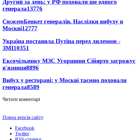
Другий за день: у РФ поховали ще одного
генерала
13776
Сюжет
Бенкет генералів. Наслідки вибуху в
Москві
12777
Україна поставила Путіна перед дилемою -
ЗМІ
10351
Ексочільнику МЗС Угорщини Сійярто загрожує
в'язниця
8896
Вибух у ресторані: у Москві таємно поховали
генерала
8589
Читати коментарі
Повна версія сайту
Facebook
Twitter
RSS-стрічки