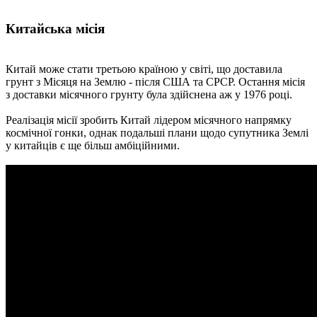
Китайська місія
Китай може стати третьою країною у світі, що доставила
грунт з Місяця на Землю - після США та СРСР. Остання місія
з доставки місячного грунту була здійснена аж у 1976 році.
Реалізація місії зробить Китай лідером місячного напрямку
космічної гонки, однак подальші плани щодо супутника Землі
у китайців є ще більш амбіційними.