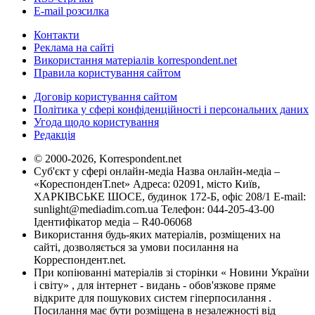
E-mail розсилка
Контакти
Реклама на сайті
Використання матеріалів korrespondent.net
Правила користування сайтом
Договір користування сайтом
Політика у сфері конфіденційності і персональних даних
Угода щодо користування
Редакція
© 2000-2026, Korrespondent.net
Суб'єкт у сфері онлайн-медіа Назва онлайн-медіа –
«КореспонденТ.net» Адреса: 02091, місто Київ,
ХАРКІВСЬКЕ ШОСЕ, будинок 172-Б, офіс 208/1 E-mail:
sunlight@mediadim.com.ua
Телефон: 044-205-43-00
Ідентифікатор медіа – R40-06068
Використання будь-яких матеріалів, розміщених на
сайті, дозволяється за умови посилання на
Корреспондент.net.
При копіюванні матеріалів зі сторінки « Новини України
і світу» , для інтернет - видань - обов'язкове пряме
відкрите для пошукових систем гіперпосилання .
Посилання має бути розміщена в незалежності від