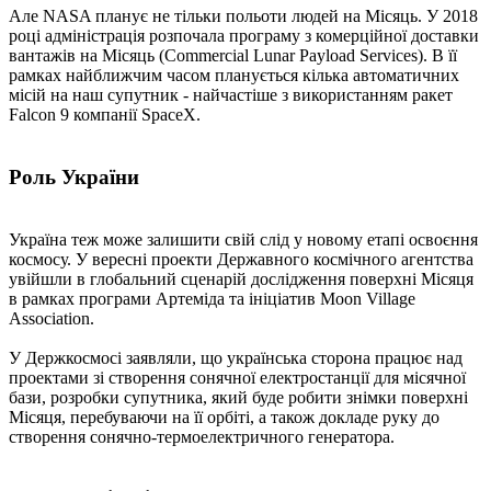
Але NASA планує не тільки польоти людей на Місяць. У 2018
році адміністрація розпочала програму з комерційної доставки
вантажів на Місяць (Commercial Lunar Payload Services). В її
рамках найближчим часом планується кілька автоматичних
місій на наш супутник - найчастіше з використанням ракет
Falcon 9 компанії SpaceX.
Роль України
Україна теж може залишити свій слід у новому етапі освоєння
космосу. У вересні проекти Державного космічного агентства
увійшли в глобальний сценарій дослідження поверхні Місяця
в рамках програми Артеміда та ініціатив Moon Village
Association.
У Держкосмосі заявляли, що українська сторона працює над
проектами зі створення сонячної електростанції для місячної
бази, розробки супутника, який буде робити знімки поверхні
Місяця, перебуваючи на її орбіті, а також докладе руку до
створення сонячно-термоелектричного генератора.