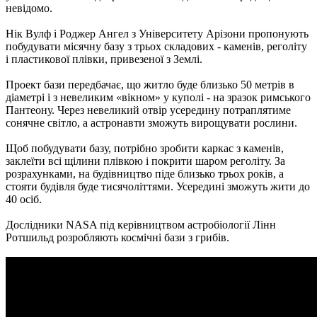
невідомо.
Нік Вулф і Роджер Ангел з Університету Арізони пропонують
побудувати місячну базу з трьох складових - каменів, реголіту
і пластикової плівки, привезеної з Землі.
Проект бази передбачає, що житло буде близько 50 метрів в
діаметрі і з невеликим «вікном» у куполі - на зразок римського
Пантеону. Через невеликий отвір усередину потраплятиме
сонячне світло, а астронавти зможуть вирощувати рослини.
Щоб побудувати базу, потрібно зробити каркас з каменів,
заклеїти всі щілини плівкою і покрити шаром реголіту. За
розрахунками, на будівництво піде близько трьох років, а
стояти будівля буде тисячоліттями. Усередині зможуть жити до
40 осіб.
Дослідники NASA під керівництвом астробіології Лінн
Ротшильд розробляють космічні бази з грибів.