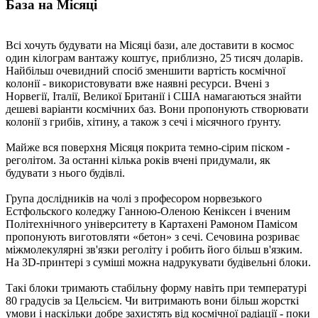
База на Місяці
Всі хочуть будувати на Місяці бази, але доставити в космос
один кілограм вантажу коштує, приблизно, 25 тисяч доларів.
Найбільш очевидний спосіб зменшити вартість космічної
колонії - використовувати вже наявні ресурси. Вчені з
Норвегії, Італії, Великої Британії і США намагаються знайти
дешеві варіанти космічних баз. Вони пропонують створювати
колонії з грибів, хітину, а також з сечі і місячного ґрунту.
Майже вся поверхня Місяця покрита темно-сірим піском -
реголітом. За останні кілька років вчені придумали, як
будувати з нього будівлі.
Група дослідників на чолі з професором норвезького
Естфольского коледжу Ганною-Оленою Кеніксен і вченим
Політехнічного університету в Картахені Рамоном Памісом
пропонують виготовляти «бетон» з сечі. Сечовина розриває
міжмолекулярні зв'язки реголіту і робить його більш в'язким.
На 3D-принтері з суміші можна надрукувати будівельні блоки.
Такі блоки тримають стабільну форму навіть при температурі
80 градусів за Цельсієм. Чи витримають вони більш жорсткі
умови і наскільки добре захистять від космічної радіації - поки