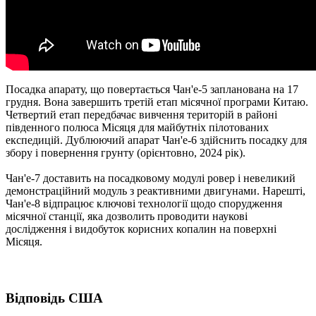
Посадка апарату, що повертається Чан'е-5 запланована на 17
грудня. Вона завершить третій етап місячної програми Китаю.
Четвертий етап передбачає вивчення територій в районі
південного полюса Місяця для майбутніх пілотованих
експедицій. Дублюючий апарат Чан'е-6 здійснить посадку для
збору і повернення грунту (орієнтовно, 2024 рік).
Чан'е-7 доставить на посадковому модулі ровер і невеликий
демонстраційний модуль з реактивними двигунами. Нарешті,
Чан'е-8 відпрацює ключові технології щодо спорудження
місячної станції, яка дозволить проводити наукові
дослідження і видобуток корисних копалин на поверхні
Місяця.
Відповідь США