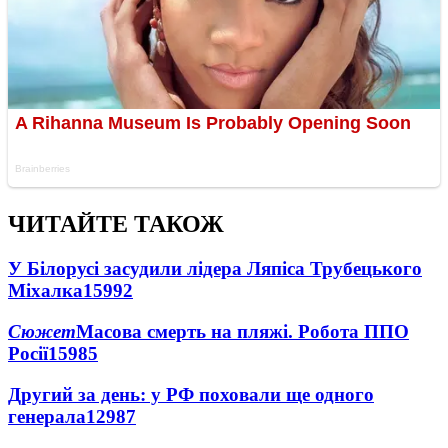
ЧИТАЙТЕ ТАКОЖ
У Білорусі засудили лідера Ляпіса Трубецького
Міхалка
15992
Сюжет
Масова смерть на пляжі. Робота ППО
Росії
15985
Другий за день: у РФ поховали ще одного
генерала
12987