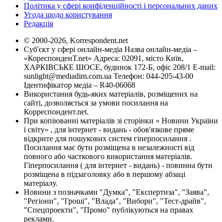
Політика у сфері конфіденційності і персональних даних
Угода щодо користування
Редакція
© 2000-2026, Korrespondent.net
Суб'єкт у сфері онлайн-медіа Назва онлайн-медіа –
«КореспонденТ.net» Адреса: 02091, місто Київ,
ХАРКІВСЬКЕ ШОСЕ, будинок 172-Б, офіс 208/1 E-mail:
sunlight@mediadim.com.ua
Телефон: 044-205-43-00
Ідентифікатор медіа – R40-06068
Використання будь-яких матеріалів, розміщених на
сайті, дозволяється за умови посилання на
Корреспондент.net.
При копіюванні матеріалів зі сторінки « Новини України
і світу» , для інтернет - видань - обов'язкове пряме
відкрите для пошукових систем гіперпосилання .
Посилання має бути розміщена в незалежності від
повного або часткового використання матеріалів.
Гіперпосилання ( для інтернет - видань) - повинна бути
розміщена в підзаголовку або в першому абзаці
матеріалу.
Новини з позначками "Думка", "Експертиза", "Заява",
"Регіони", "Гроші", "Влада", "Вибори", "Тест-драйв",
"Спецпроекти", "Промо" публікуються на правах
реклами.