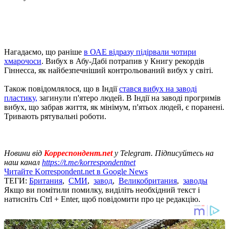
Нагадаємо, що раніше
в ОАЕ відразу підірвали чотири
хмарочоси
. Вибух в Абу-Дабі потрапив у Книгу рекордів
Гіннесса, як найбезпечніший контрольований вибух у світі.
Також повідомлялося, що в Індії
стався вибух на заводі
пластику,
загинули п'ятеро людей. В Індії на заводі прогримів
вибух, що забрав життя, як мінімум, п'ятьох людей, є поранені.
Тривають рятувальні роботи.
Новини від
Корреспондент.net
у Telegram. Підписуйтесь на
наш канал
https://t.me/korrespondentnet
Читайте Korrespondent.net в Google News
ТЕГИ:
Британия
,
СМИ
,
завод
,
Великобритания
,
заводы
Якщо ви помітили помилку, виділіть необхідний текст і
натисніть Ctrl + Enter, щоб повідомити про це редакцію.