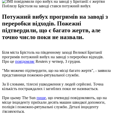
Поблизу Брістоля на заводі стався потужний вибух
Потужний вибух прогримів на заводі з
переробки відходів. Пожежні
підтвердили, що є багато жертв, але
точно число поки не назвали.
Біля міста Брістоль на південному заході Великої Британії
прогримів потужний вибух на заводі з переробки відходів.
Про це
повідомляє
Reuters у четвер, 3 грудня.
"Ми можемо підтвердити, що на місці багато жертв", - заявила
представниця пожежно-рятувальної служби.
За її словами, тілесні ушкодження у людей серйозні. Точна
кількість постраждалих і загиблих поки не називається.
При цьому The Sun
пише
, що очевидці повідомляють, що на
місце інциденту приїхали десять машин швидкої допомоги,
поліція і пожежно-рятувальні служби. Деталі інциденту
з'ясовуються.