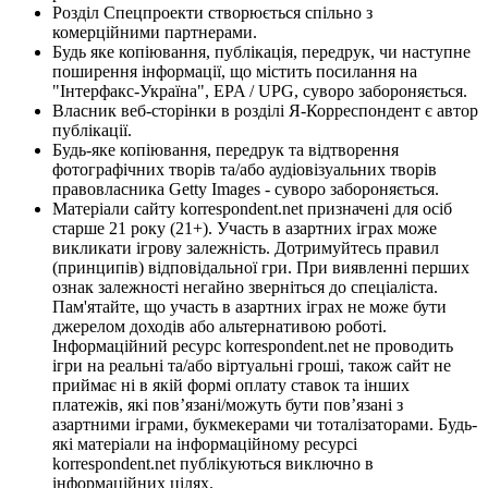
Розділ Спецпроекти створюється спільно з
комерційними партнерами.
Будь яке копіювання, публікація, передрук, чи наступне
поширення інформації, що містить посилання на
"Інтерфакс-Україна", EPA / UPG, суворо забороняється.
Власник веб-сторінки в розділі Я-Корреспондент є автор
публікації.
Будь-яке копіювання, передрук та відтворення
фотографічних творів та/або аудіовізуальних творів
правовласника Getty Images - суворо забороняється.
Матеріали сайту korrespondent.net призначені для осіб
старше 21 року (21+). Участь в азартних іграх може
викликати ігрову залежність. Дотримуйтесь правил
(принципів) відповідальної гри. При виявленні перших
ознак залежності негайно зверніться до спеціаліста.
Пам'ятайте, що участь в азартних іграх не може бути
джерелом доходів або альтернативою роботі.
Інформаційний ресурс korrespondent.net не проводить
ігри на реальні та/або віртуальні гроші, також сайт не
приймає ні в якій формі оплату ставок та інших
платежів, які пов’язані/можуть бути пов’язані з
азартними іграми, букмекерами чи тоталізаторами. Будь-
які матеріали на інформаційному ресурсі
korrespondent.net публікуються виключно в
інформаційних цілях.