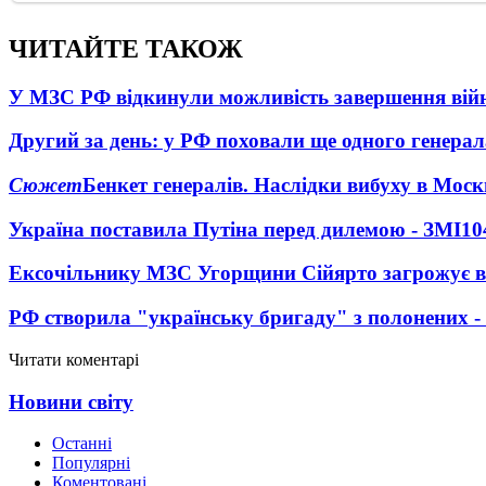
ЧИТАЙТЕ ТАКОЖ
У МЗС РФ відкинули можливість завершення вій
Другий за день: у РФ поховали ще одного генерал
Сюжет
Бенкет генералів. Наслідки вибуху в Моск
Україна поставила Путіна перед дилемою - ЗМІ
10
Ексочільнику МЗС Угорщини Сійярто загрожує в
РФ створила "українську бригаду" з полонених -
Читати коментарі
Новини світу
Останні
Популярні
Коментовані