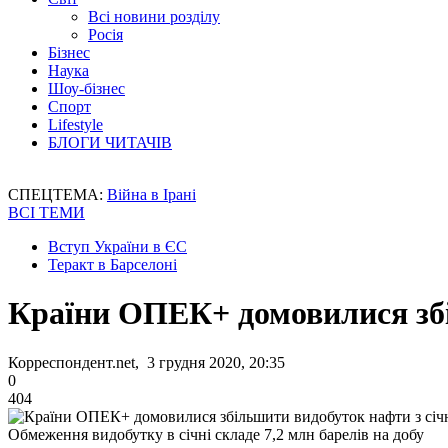
Всі новини розділу
Росія
Бізнес
Наука
Шоу-бізнес
Спорт
Lifestyle
БЛОГИ ЧИТАЧІВ
СПЕЦТЕМА:
Війна в Ірані
ВСІ ТЕМИ
Вступ України в ЄС
Теракт в Барселоні
Країни ОПЕК+ домовилися збі
Корреспондент.net, 3 грудня 2020, 20:35
0
404
Обмеження видобутку в січні складе 7,2 млн барелів на добу