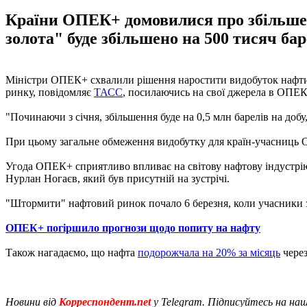
Країни ОПЕК+ домовилися про збільшенн
золота" буде збільшено на 500 тисяч баре
Міністри ОПЕК+ схвалили рішення наростити видобуток нафти з 
ринку, повідомляє
ТАСС
, посилаючись на свої джерела в ОПЕК
"Починаючи з січня, збільшення буде на 0,5 млн барелів на добу
При цьому загальне обмеження видобутку для країн-учасниць ОП
Угода ОПЕК+ сприятливо впливає на світову нафтову індустрію,
Нурлан Ногаєв, який був присутній на зустрічі.
"Штормити" нафтовий ринок почало 6 березня, коли учасники з
ОПЕК+ погіршило прогнози щодо попиту на нафту
Також нагадаємо, що нафта
подорожчала на 20% за місяць
чере
Новини від
Корреспондент.net
у Telegram. Підписуйтесь на на