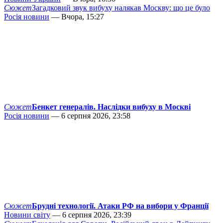
Сюжет
Загадковий звук вибуху налякав Москву: що це було
Росія новини
— Вчора, 15:27
Сюжет
Бенкет генералів. Наслідки вибуху в Москві
Росія новини
— 6 серпня 2026, 23:58
Сюжет
Брудні технології. Атаки РФ на вибори у Франції
Новини світу
— 6 серпня 2026, 23:39