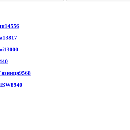
ни
14556
а
13817
ві
13000
440
'язниця
9568
 ISW
8940