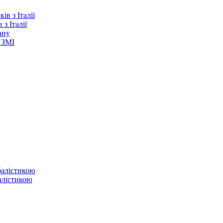
з Італії
ану
 ЗМІ
балістикою