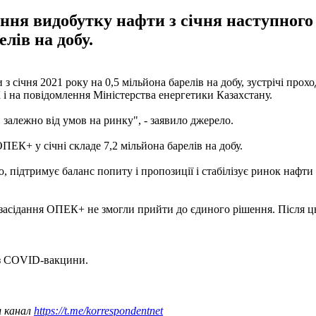
я видобутку нафти з січня наступного р
лів на добу.
січня 2021 року на 0,5 мільйона барелів на добу, зустрічі прох
 і на повідомлення Міністерства енергетики Казахстану.
, залежно від умов на ринку", - заявило джерело.
ЕК+ у січні складе 7,2 мільйона барелів на добу.
 підтримує баланс попиту і пропозиції і стабілізує ринок нафти
асідання ОПЕК+ не змогли прийти до єдиного рішення. Після ць
з COVID-вакцини.
ш канал
https://t.me/korrespondentnet