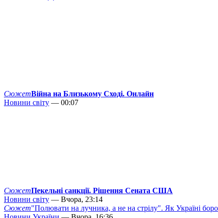
Сюжет
Війна на Близькому Сході. Онлайн
Новини світу
— 00:07
Сюжет
Пекельні санкції. Рішення Сената США
Новини світу
— Вчора, 23:14
Сюжет
"Полювати на лучника, а не на стрілу". Як Україні бор
Новини України
— Вчора, 16:36