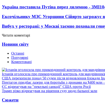
Україна поставила Путіна перед дилемою - ЗМІ
10
Ексочільнику МЗС Угорщини Сійярто загрожує в
Вибух у ресторані: у Москві таємно поховали ген
Читати коментарі
Новини світу
Останні
Популярні
Коментовані
Іспанія оголосила про прикордонний контроль для мандрівників 
США перехопили понад 50 суден після відновлення блокади Ір
Пентагон придбає лазери для боротьби з дронами на $400 млн -
ЄС відреагував на "пекельні санкції" США проти Росії
Трамп різко відреагував на рішення суду щодо бальної зали
Сюжети