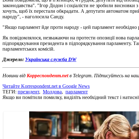
законодавства". "Ігор Додон і соціалісти не зробили висновки
хочуть, щоб їх перестали обкрадати. А депутати автоматом при
народу", - наголосила Санду.
"Якщо парламент йде проти народу - цей парламент необхідно ро
Як повідомлялося, незважаючи на протести опозиції нова парла
підпорядкування президента в підпорядкування парламенту. Так
парламентських комісій.
Джерело:
Українська служба DW
Новини від
Корреспондент.net
в Telegram. Підписуйтесь на на
Читайте Korrespondent.net в Google News
ТЕГИ:
президент
,
Молдова
,
парламент
Якщо ви помітили помилку, виділіть необхідний текст і натисніт