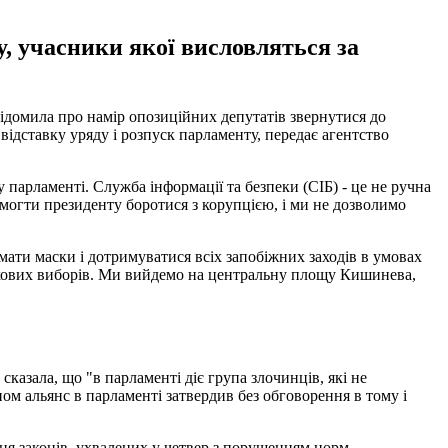
, учасники якої висловляться за
ідомила про намір опозиційних депутатів звернутися до
відставку уряду і розпуск парламенту, передає агентство
у парламенті. Служба інформації та безпеки (СІБ) - це не ручна
омогти президенту боротися з корупцією, і ми не дозволимо
мати маски і дотримуватися всіх запобіжних заходів в умовах
рокових виборів. Ми вийдемо на центральну площу Кишинева,
сказала, що "в парламенті діє група злочинців, які не
ом альянс в парламенті затвердив без обговорення в тому і
ня законів, ухвалених у четвер з порушенням норм