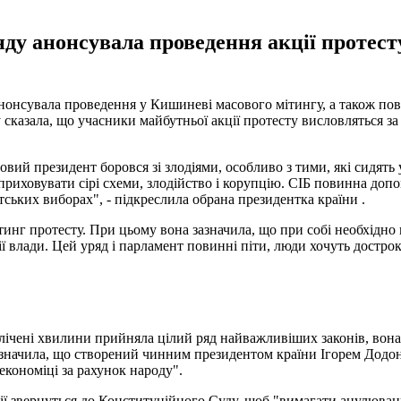
 анонсувала проведення акції протесту
нонсувала проведення у Кишиневі масового мітингу, а також пов
сказала, що учасники майбутньої акції протесту висловляться за 
овий президент боровся зі злодіями, особливо з тими, які сидять 
приховувати сірі схеми, злодійство і корупцію. СІБ повинна доп
ських виборах", - підкреслила обрана президентка країни .
тинг протесту. При цьому вона зазначила, що при собі необхідно 
ії влади. Цей уряд і парламент повинні піти, люди хочуть дост
 лічені хвилини прийняла цілий ряд найважливіших законів, вона 
зазначила, що створений чинним президентом країни Ігорем Додон
економіці за рахунок народу".
ції звернуться до Конституційного Суду, щоб "вимагати анулюван