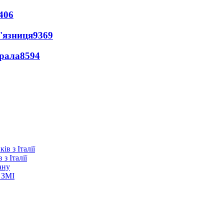
406
'язниця
9369
ерала
8594
з Італії
ану
 ЗМІ