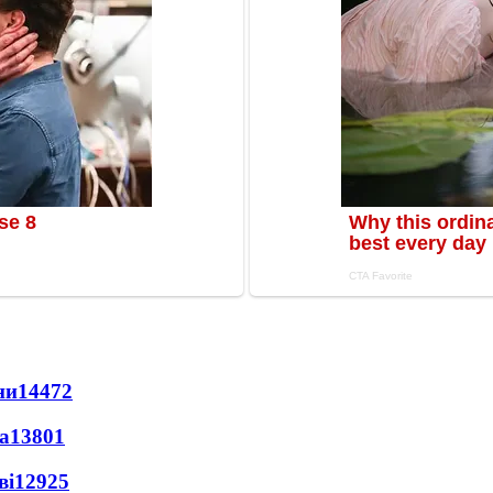
ни
14472
а
13801
ві
12925