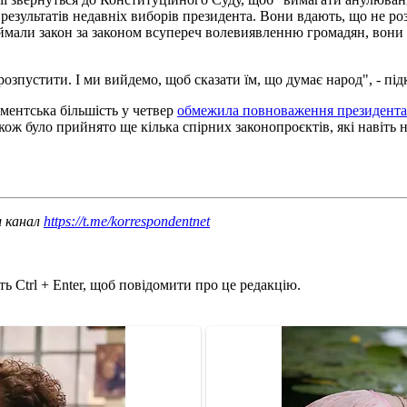
 з результатів недавніх виборів президента. Вони вдають, що не
ймали закон за законом всупереч волевиявленню громадян, вони 
зпустити. І ми вийдемо, щоб сказати їм, що думає народ", - під
ментська більшість у четвер
обмежила повноваження президента
ож було прийнято ще кілька спірних законопроєктів, які навіть 
ш канал
https://t.me/korrespondentnet
ь Ctrl + Enter, щоб повідомити про це редакцію.