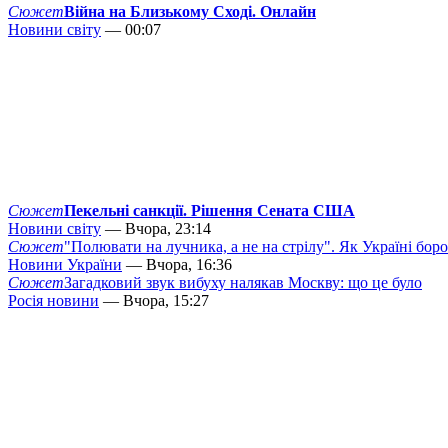
Сюжет
Війна на Близькому Сході. Онлайн
Новини світу
— 00:07
Сюжет
Пекельні санкції. Рішення Сената США
Новини світу
— Вчора, 23:14
Сюжет
"Полювати на лучника, а не на стрілу". Як Україні бор
Новини України
— Вчора, 16:36
Сюжет
Загадковий звук вибуху налякав Москву: що це було
Росія новини
— Вчора, 15:27