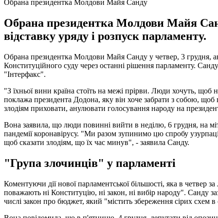
Обрана президентка Молдови Майя Санду
Обрана президентка Молдови Майя Санду
відставку уряду і розпуск парламенту.
Обрана президентка Молдови Майя Санду у четвер, 3 грудня, а
Конституційного суду через останні рішення парламенту. Санду 
"Інтерфакс".
"З їхньої вини країна стоїть на межі прірви. Люди хочуть, щоб н
поклажа президента Додона, яку він хоче забрати з собою, щоб 
злодіям приховати, анулювати голосування народу на президент
Вона заявила, що люди повинні вийти в неділю, 6 грудня, на мі
пандемії коронавірусу. "Ми разом зупинимо цю спробу узурпац
щоб сказати злодіям, що їх час минув", - заявила Санду.
"Група злочинців" у парламенті
Коментуючи дії нової парламентської більшості, яка в четвер за
поважають ні Конституцію, ні закон, ні вибір народу". Санду 
числі закон про бюджет, який "містить збереження сірих схем в 
Вона повідомила, що в п'ятницю, 4 грудня, депутати від опози