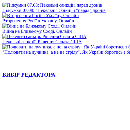
Підсумки 07.08: "Пекельні" санкції і "парад" дронів
Вторгнення Росії в Україну. Онлайн
Війна на Близькому Сході. Онлайн
Пекельні санкції. Рішення Сената США
"Полювати на лучника, а не на стрілу". Як Україні боротись з 
ВИБІР РЕДАКТОРА