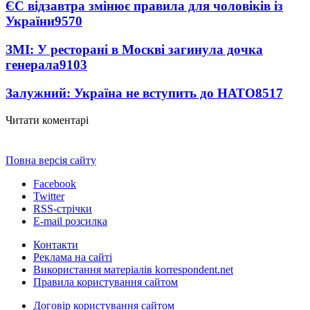
ЄС відзавтра змінює правила для чоловіків із
України
9570
ЗМІ: У ресторані в Москві загинула дочка
генерала
9103
Залужний: Україна не вступить до НАТО
8517
Читати коментарі
Повна версія сайту
Facebook
Twitter
RSS-стрічки
E-mail розсилка
Контакти
Реклама на сайті
Використання матеріалів korrespondent.net
Правила користування сайтом
Договір користування сайтом