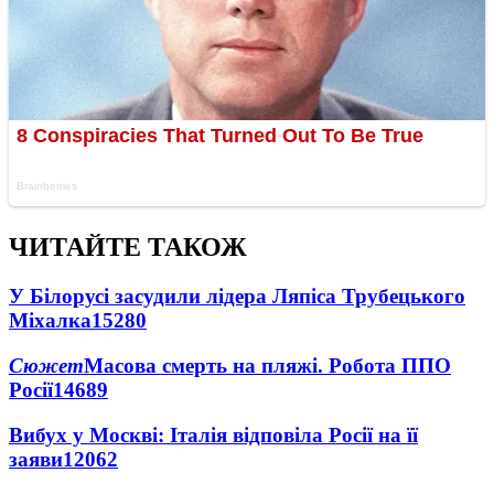
ЧИТАЙТЕ ТАКОЖ
У Білорусі засудили лідера Ляпіса Трубецького
Міхалка
15280
Сюжет
Масова смерть на пляжі. Робота ППО
Росії
14689
Вибух у Москві: Італія відповіла Росії на її
заяви
12062