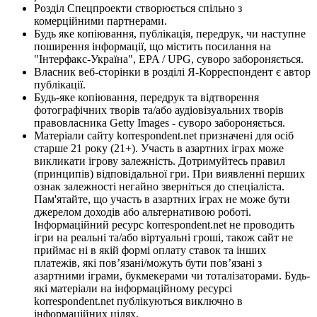
Розділ Спецпроекти створюється спільно з
комерційними партнерами.
Будь яке копіювання, публікація, передрук, чи наступне
поширення інформації, що містить посилання на
"Інтерфакс-Україна", EPA / UPG, суворо забороняється.
Власник веб-сторінки в розділі Я-Корреспондент є автор
публікації.
Будь-яке копіювання, передрук та відтворення
фотографічних творів та/або аудіовізуальних творів
правовласника Getty Images - суворо забороняється.
Матеріали сайту korrespondent.net призначені для осіб
старше 21 року (21+). Участь в азартних іграх може
викликати ігрову залежність. Дотримуйтесь правил
(принципів) відповідальної гри. При виявленні перших
ознак залежності негайно зверніться до спеціаліста.
Пам'ятайте, що участь в азартних іграх не може бути
джерелом доходів або альтернативою роботі.
Інформаційний ресурс korrespondent.net не проводить
ігри на реальні та/або віртуальні гроші, також сайт не
приймає ні в якій формі оплату ставок та інших
платежів, які пов’язані/можуть бути пов’язані з
азартними іграми, букмекерами чи тоталізаторами. Будь-
які матеріали на інформаційному ресурсі
korrespondent.net публікуються виключно в
інформаційних цілях.