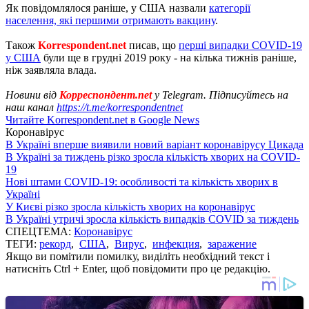
Як повідомлялося раніше, у США назвали
категорії
населення, які першими отримають вакцину
.
Також
Korrespondent.net
писав, що
перші випадки COVID-19
у США
були ще в грудні 2019 року - на кілька тижнів раніше,
ніж заявляла влада.
Новини від
Корреспондент.net
у Telegram. Підписуйтесь на
наш канал
https://t.me/korrespondentnet
Читайте Korrespondent.net в Google News
Коронавірус
В Україні вперше виявили новий варіант коронавірусу Цикада
В Україні за тиждень різко зросла кількість хворих на COVID-
19
Нові штами COVID-19: особливості та кількість хворих в
Україні
У Києві різко зросла кількість хворих на коронавірус
В Україні утричі зросла кількість випадків COVID за тиждень
СПЕЦТЕМА:
Коронавірус
ТЕГИ:
рекорд
,
США
,
Вирус
,
инфекция
,
заражение
Якщо ви помітили помилку, виділіть необхідний текст і
натисніть Ctrl + Enter, щоб повідомити про це редакцію.