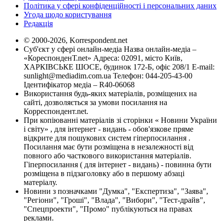
Політика у сфері конфіденційності і персональних даних
Угода щодо користування
Редакція
© 2000-2026, Korrespondent.net
Суб'єкт у сфері онлайн-медіа Назва онлайн-медіа –
«КореспонденТ.net» Адреса: 02091, місто Київ,
ХАРКІВСЬКЕ ШОСЕ, будинок 172-Б, офіс 208/1 E-mail:
sunlight@mediadim.com.ua
Телефон: 044-205-43-00
Ідентифікатор медіа – R40-06068
Використання будь-яких матеріалів, розміщених на
сайті, дозволяється за умови посилання на
Корреспондент.net.
При копіюванні матеріалів зі сторінки « Новини України
і світу» , для інтернет - видань - обов'язкове пряме
відкрите для пошукових систем гіперпосилання .
Посилання має бути розміщена в незалежності від
повного або часткового використання матеріалів.
Гіперпосилання ( для інтернет - видань) - повинна бути
розміщена в підзаголовку або в першому абзаці
матеріалу.
Новини з позначками "Думка", "Експертиза", "Заява",
"Регіони", "Гроші", "Влада", "Вибори", "Тест-драйв",
"Спецпроекти", "Промо" публікуються на правах
реклами.