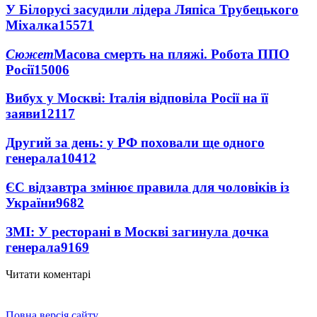
У Білорусі засудили лідера Ляпіса Трубецького
Міхалка
15571
Сюжет
Масова смерть на пляжі. Робота ППО
Росії
15006
Вибух у Москві: Італія відповіла Росії на її
заяви
12117
Другий за день: у РФ поховали ще одного
генерала
10412
ЄС відзавтра змінює правила для чоловіків із
України
9682
ЗМІ: У ресторані в Москві загинула дочка
генерала
9169
Читати коментарі
Повна версія сайту