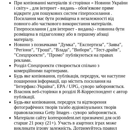
При копіюванні матеріалів зі сторінки « Новини України
і світу» , для інтернет - видань - обов'язкове пряме
відкрите для пошукових систем гіперпосилання .
Посилання має бути розміщена в незалежності від
повного або часткового використання матеріалів.
Гіперпосилання ( для інтернет - видань) - повинна бути
розміщена в підзаголовку або в першому абзаці
матеріалу.
Новини з позначками "Думка", "Експертиза", "Заява",
"Регіони", "Гроші", "Влада", "Вибори", "Тест-драйв",
"Спецпроекти", "Промо" публікуються на правах
реклами.
Розділ Спецпроекти створюється спільно з
комерційними партнерами.
Будь яке копіювання, публікація, передрук, чи наступне
поширення інформації, що містить посилання на
"Інтерфакс-Україна", EPA / UPG, суворо забороняється.
Власник веб-сторінки в розділі Я-Корреспондент є автор
публікації.
Будь-яке копіювання, передрук та відтворення
фотографічних творів та/або аудіовізуальних творів
правовласника Getty Images - суворо забороняється.
Матеріали сайту korrespondent.net призначені для осіб
старше 21 року (21+). Участь в азартних іграх може
викликати ігрову залежність. Дотримуйтесь правил