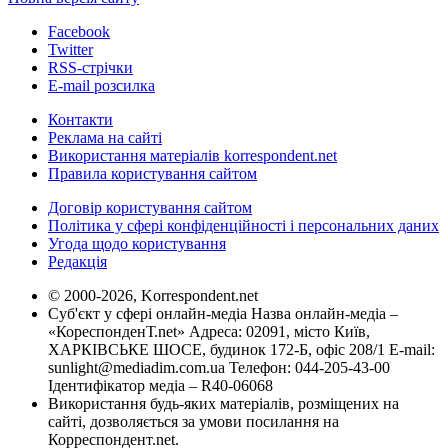
Facebook
Twitter
RSS-стрічки
E-mail розсилка
Контакти
Реклама на сайті
Використання матеріалів korrespondent.net
Правила користування сайтом
Договір користування сайтом
Політика у сфері конфіденційності і персональних даних
Угода щодо користування
Редакція
© 2000-2026, Korrespondent.net
Суб'єкт у сфері онлайн-медіа Назва онлайн-медіа –
«КореспонденТ.net» Адреса: 02091, місто Київ,
ХАРКІВСЬКЕ ШОСЕ, будинок 172-Б, офіс 208/1 E-mail:
sunlight@mediadim.com.ua
Телефон: 044-205-43-00
Ідентифікатор медіа – R40-06068
Використання будь-яких матеріалів, розміщених на
сайті, дозволяється за умови посилання на
Корреспондент.net.