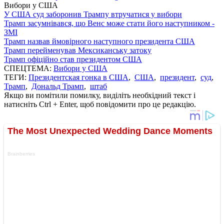
Вибори у США
У США суд заборонив Трампу втручатися у вибори
Трамп засумнівався, що Венс може стати його наступником -
ЗМІ
Трамп назвав ймовірного наступного президента США
Трамп перейменував Мексиканську затоку
Трамп офіційно став президентом США
СПЕЦТЕМА:
Вибори у США
ТЕГИ:
Президентская гонка в США
,
США
,
президент
,
суд
,
Трамп
,
Дональд Трамп
,
штаб
Якщо ви помітили помилку, виділіть необхідний текст і
натисніть Ctrl + Enter, щоб повідомити про це редакцію.