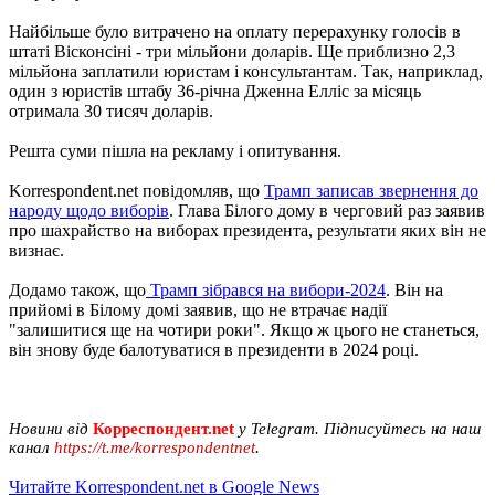
Найбільше було витрачено на оплату перерахунку голосів в
штаті Вісконсіні - три мільйони доларів. Ще приблизно 2,3
мільйона заплатили юристам і консультантам. Так, наприклад,
один з юристів штабу 36-річна Дженна Елліс за місяць
отримала 30 тисяч доларів.
Решта суми пішла на рекламу і опитування.
Korrespondent.net повідомляв, що
Трамп записав звернення до
народу щодо виборів
. Глава Білого дому в черговий раз заявив
про шахрайство на виборах президента, результати яких він не
визнає.
Додамо також, що
Трамп зібрався на вибори-2024
. Він на
прийомі в Білому домі заявив, що не втрачає надії
"залишитися ще на чотири роки". Якщо ж цього не станеться,
він знову буде балотуватися в президенти в 2024 році.
Новини від
Корреспондент.net
у Telegram. Підписуйтесь на наш
канал
https://t.me/korrespondentnet
.
Читайте Korrespondent.net в Google News