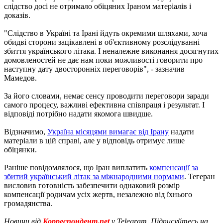
слідство досі не отримало обіцяних Іраном матеріалів і
доказів.
"Слідство в Україні та Ірані йдуть окремими шляхами, хоча
обидві сторони зацікавлені в об'єктивному розслідуванні
збиття українського літака. І неналежне виконання досягнутих
домовленостей не дає нам поки можливості говорити про
наступну дату двосторонніх переговорів", - зазначив
Мамедов.
За його словами, немає сенсу проводити переговори заради
самого процесу, важливі ефективна співпраця і результат. І
відповіді потрібно надати якомога швидше.
Відзначимо,
Україна місяцями вимагає від Ірану
надати
матеріали в цій справі, але у відповідь отримує лише
обіцянки.
Раніше повідомлялося, що Іран виплатить
компенсації за
збитий український літак за міжнародними нормами
. Тегеран
висловив готовність забезпечити однаковий розмір
компенсації родичам усіх жертв, незалежно від їхнього
громадянства.
Новини від
Корреспондент.net
у Telegram. Підписуйтесь на