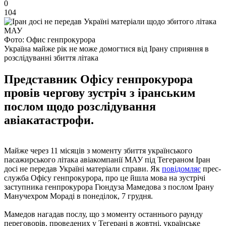
0
104
Фото: Офис генпрокурора
Україна майже рік не може домогтися від Ірану сприяння в
розслідуванні збиття літака
Представник Офісу генпрокурора
провів чергову зустріч з іранським
послом щодо розслідування
авіакатастрофи.
Майже через 11 місяців з моменту збиття українського
пасажирського літака авіакомпанії МАУ під Тегераном Іран
досі не передав Україні матеріали справи. Як
повідомляє
прес-
служба Офісу генпрокурора, про це йшла мова на зустрічі
заступника генпрокурора Гюндуза Мамедова з послом Ірану
Манучехром Мораді в понеділок, 7 грудня.
Мамедов нагадав послу, що з моменту останнього раунду
переговорів, проведених у Тегерані в жовтні, українське