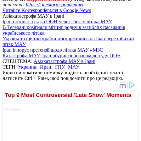
наш канал
https://t.me/korrespondentnet
Читайте Korrespondent.net в Google News
Авіакатастрофа МАУ в Ірані
Іран позивається до ООН через збиття літака МАУ
В Тегерані розігнали мітинг родичів загиблих пасажирів
українського літака
Україна та ще три країни поскаржились на Іран через збитий
літак МАУ
Іран ігнорує претензії щодо літака МАУ - МЗС
Катастрофа МАУ: Іран обурився позовом до суду ООН
СПЕЦТЕМА:
Авіакатастрофа МАУ в Ірані
ТЕГИ:
Украина
,
Иран
,
ГПУ
,
МАУ
Якщо ви помітили помилку, виділіть необхідний текст і
натисніть Ctrl + Enter, щоб повідомити про це редакцію.