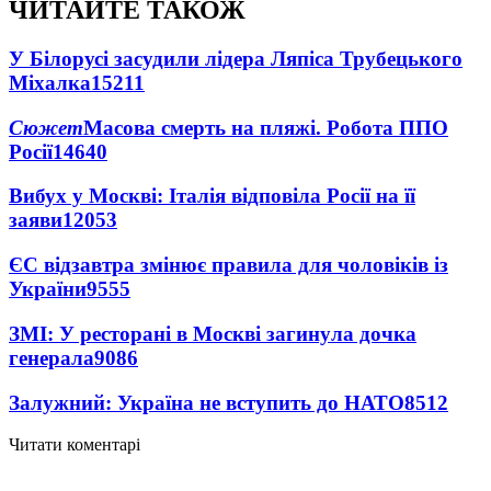
ЧИТАЙТЕ ТАКОЖ
У Білорусі засудили лідера Ляпіса Трубецького
Міхалка
15211
Сюжет
Масова смерть на пляжі. Робота ППО
Росії
14640
Вибух у Москві: Італія відповіла Росії на її
заяви
12053
ЄС відзавтра змінює правила для чоловіків із
України
9555
ЗМІ: У ресторані в Москві загинула дочка
генерала
9086
Залужний: Україна не вступить до НАТО
8512
Читати коментарі