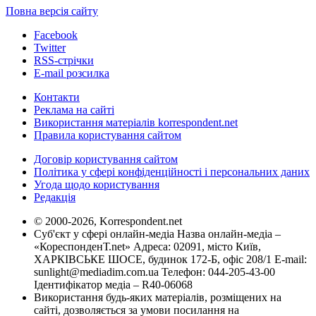
Повна версія сайту
Facebook
Twitter
RSS-стрічки
E-mail розсилка
Контакти
Реклама на сайті
Використання матеріалів korrespondent.net
Правила користування сайтом
Договір користування сайтом
Політика у сфері конфіденційності і персональних даних
Угода щодо користування
Редакція
© 2000-2026, Korrespondent.net
Суб'єкт у сфері онлайн-медіа Назва онлайн-медіа –
«КореспонденТ.net» Адреса: 02091, місто Київ,
ХАРКІВСЬКЕ ШОСЕ, будинок 172-Б, офіс 208/1 E-mail:
sunlight@mediadim.com.ua
Телефон: 044-205-43-00
Ідентифікатор медіа – R40-06068
Використання будь-яких матеріалів, розміщених на
сайті, дозволяється за умови посилання на