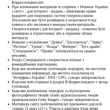
Корреспондент.net.
При копіюванні матеріалів зі сторінки « Новини України
і світу» , для інтернет - видань - обов'язкове пряме
відкрите для пошукових систем гіперпосилання .
Посилання має бути розміщена в незалежності від
повного або часткового використання матеріалів.
Гіперпосилання ( для інтернет - видань) - повинна бути
розміщена в підзаголовку або в першому абзаці
матеріалу.
Новини з позначками "Думка", "Експертиза", "Заява",
"Регіони", "Гроші", "Влада", "Вибори", "Тест-драйв",
"Спецпроекти", "Промо" публікуються на правах
реклами.
Розділ Спецпроекти створюється спільно з
комерційними партнерами.
Будь яке копіювання, публікація, передрук, чи наступне
поширення інформації, що містить посилання на
"Інтерфакс-Україна", EPA / UPG, суворо забороняється.
Власник веб-сторінки в розділі Я-Корреспондент є автор
публікації.
Будь-яке копіювання, передрук та відтворення
фотографічних творів та/або аудіовізуальних творів
правовласника Getty Images - суворо забороняється.
Матеріали сайту korrespondent.net призначені для осіб
старше 21 року (21+). Участь в азартних іграх може