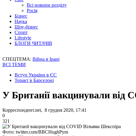
Всі новини розділу
Росія
Бізнес
Наука
Шоу-бізнес
Спорт
Lifestyle
БЛОГИ ЧИТАЧІВ
СПЕЦТЕМА:
Війна в Ірані
ВСІ ТЕМИ
Вступ України в ЄС
Теракт в Барселоні
У Британії вакцинували від 
Корреспондент.net, 8 грудня 2020, 17:41
0
321
Фото: twitter.com/BBCHughPym