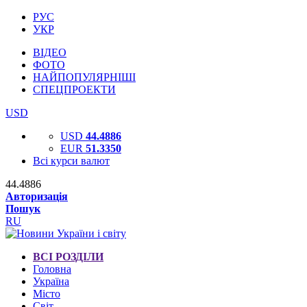
РУС
УКР
ВІДЕО
ФОТО
НАЙПОПУЛЯРНІШІ
СПЕЦПРОЕКТИ
USD
USD
44.4886
EUR
51.3350
Всі курси валют
44.4886
Авторизація
Пошук
RU
ВСІ РОЗДІЛИ
Головна
Україна
Місто
Світ