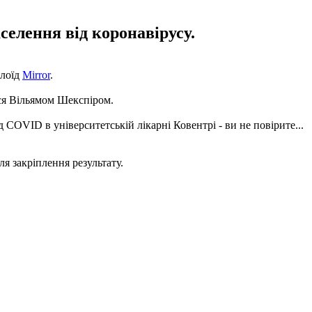
селення від коронавірусу.
блоїд
Mirror
.
вся Вільямом Шекспіром.
COVID в університетській лікарні Ковентрі - ви не повірите...
ля закріплення результату.