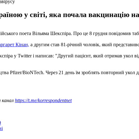
авірусу
їною у світі, яка почала вакцинацію на
лійського поета Вільяма Шекспіра. Про це 8 грудня повідомив та
ргарет Кінан,
а другим став 81-річний чоловік, який представи
ра у Twitter і написав: "Другий пацієнт, який отримав укол від 
цтва Pfizer/BioNTech. Через 21 день їм зроблять повторний укол д
ш канал
https://t.me/korrespondentnet
9
ні