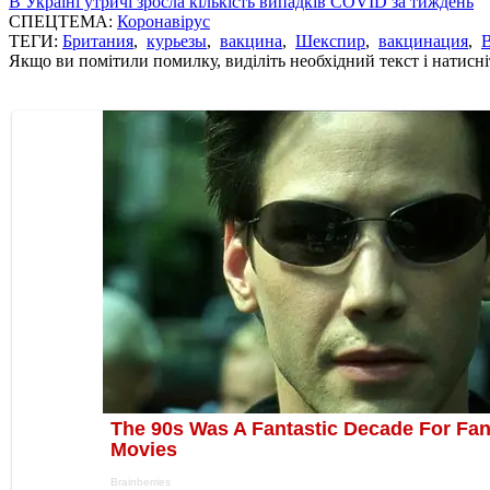
В Україні утричі зросла кількість випадків COVID за тиждень
СПЕЦТЕМА:
Коронавірус
ТЕГИ:
Британия
,
курьезы
,
вакцина
,
Шекспир
,
вакцинация
,
Якщо ви помітили помилку, виділіть необхідний текст і натисніт