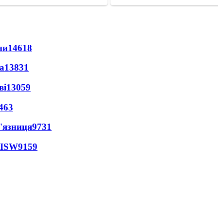
ни
14618
а
13831
ві
13059
463
'язниця
9731
 ISW
9159