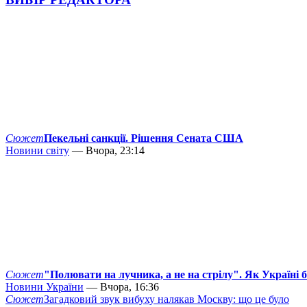
Сюжет
Пекельні санкції. Рішення Сената США
Новини світу
— Вчора, 23:14
Сюжет
"Полювати на лучника, а не на стрілу". Як Україні 
Новини України
— Вчора, 16:36
Сюжет
Загадковий звук вибуху налякав Москву: що це було