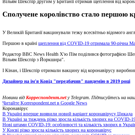
Вільям Шекспір другим у Британії отримав щеплення від корон
Сполучене королівство стало першою кра
У Великій Британії вакцинували тезку всесвітньо відомого анг
Першою в країні
щеплення від COVID-19 отримала 90-річна Ма
Редактор BBC News Health Х'ю Пім поділився фотографією Шекспі
Вільям Шекспір ​​з Йоркшира".
І Кінан, і Шекспір ​​отримали вакцину від коронавірусу виробни
Дизайнер на ім'я Ковід "передбачив" пандемію в 2019 році
Новини від
Корреспондент.net
у Telegram. Підписуйтесь на на
Читайте Korrespondent.net в Google News
Коронавірус
В Україні вперше виявили новий варіант коронавірусу Цикада
В Україні за тиждень різко зросла кількість хворих на COVID-1
Нові штами COVID-19: особливості та кількість хворих в Украї
У Києві різко зросла кількість хворих на коронавірус