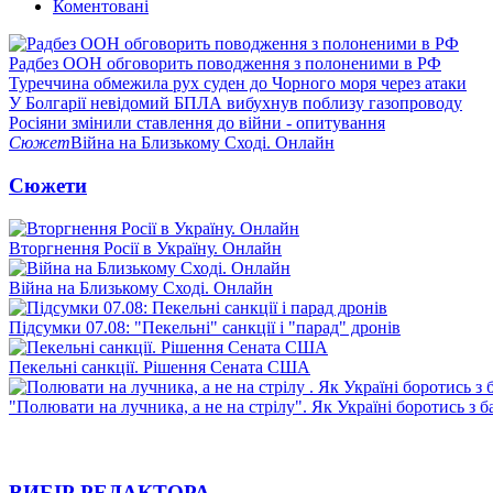
Коментовані
Радбез ООН обговорить поводження з полоненими в РФ
Туреччина обмежила рух суден до Чорного моря через атаки
У Болгарії невідомий БПЛА вибухнув поблизу газопроводу
Росіяни змінили ставлення до війни - опитування
Сюжет
Війна на Близькому Сході. Онлайн
Сюжети
Вторгнення Росії в Україну. Онлайн
Війна на Близькому Сході. Онлайн
Підсумки 07.08: "Пекельні" санкції і "парад" дронів
Пекельні санкції. Рішення Сената США
"Полювати на лучника, а не на стрілу". Як Україні боротись з 
ВИБІР РЕДАКТОРА