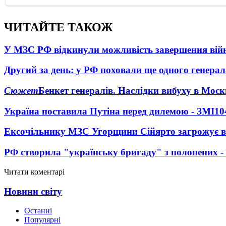
ЧИТАЙТЕ ТАКОЖ
У МЗС РФ відкинули можливість завершення вій
Другий за день: у РФ поховали ще одного генерал
Сюжет
Бенкет генералів. Наслідки вибуху в Моск
Україна поставила Путіна перед дилемою - ЗМІ
10
Ексочільнику МЗС Угорщини Сійярто загрожує в
РФ створила "українську бригаду" з полонених -
Читати коментарі
Новини світу
Останні
Популярні