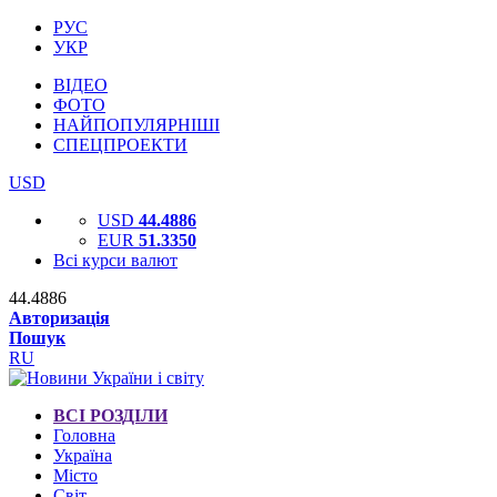
РУС
УКР
ВІДЕО
ФОТО
НАЙПОПУЛЯРНІШІ
СПЕЦПРОЕКТИ
USD
USD
44.4886
EUR
51.3350
Всі курси валют
44.4886
Авторизація
Пошук
RU
ВСІ РОЗДІЛИ
Головна
Україна
Місто
Світ