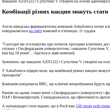
Вакцини AZD1222 і Супутник V створені на основі аденовірус
Комбінації різних вакцин можуть стати
Англо-шведська фармацевтична компанія AstraZeneca почне клі
повідомляється
на сайті
компанії в п'ятницю, 11 грудня.
"Сьогодні ми оголошуємо про початок програми клінічних досл
спільно з Оксфордським університетом, і вакцини Супутник V, р
віці від 18 років", - йдеться в заяві компанії.
Зазначено, що вакцини AZD1222 і Супутник V створені на осно
У AstraZeneca підкреслили, що комбінації різних вакцин можут
препаратів".
Компанія повідомила ВВС, що клінічні випробування будуть прох
Раніше на цьому тижні вчені з Оксфордського університету і фа
ПАР і Великобританії. Стверджувалося, що ефективність щепленн
А напередодні стало відомо, що в Росії вже
150 тисяч осіб отр