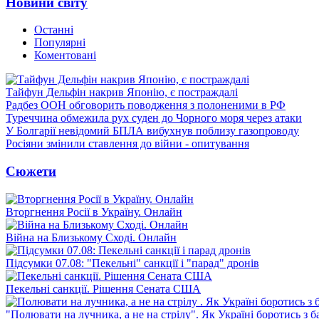
Новини світу
Останні
Популярні
Коментовані
Тайфун Дельфін накрив Японію, є постраждалі
Радбез ООН обговорить поводження з полоненими в РФ
Туреччина обмежила рух суден до Чорного моря через атаки
У Болгарії невідомий БПЛА вибухнув поблизу газопроводу
Росіяни змінили ставлення до війни - опитування
Сюжети
Вторгнення Росії в Україну. Онлайн
Війна на Близькому Сході. Онлайн
Підсумки 07.08: "Пекельні" санкції і "парад" дронів
Пекельні санкції. Рішення Сената США
"Полювати на лучника, а не на стрілу". Як Україні боротись з 