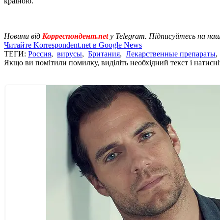
країною.
Новини від
Корреспондент.net
у Telegram. Підписуйтесь на на
Читайте Korrespondent.net в Google News
ТЕГИ:
Россия
,
вирусы
,
Британия
,
Лекарственные препараты
Якщо ви помітили помилку, виділіть необхідний текст і натисніт