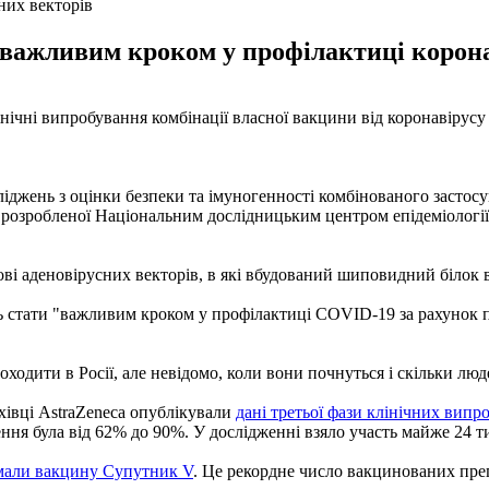
них векторів
 важливим кроком у профілактиці корона
нічні випробування комбінації власної вакцини від коронавірус
іджень з оцінки безпеки та імуногенності комбінованого засто
озробленої Національним дослідницьким центром епідеміології та
ві аденовірусних векторів, в які вбудований шиповидний білок
ь стати "важливим кроком у профілактиці COVID-19 за рахунок п
одити в Росії, але невідомо, коли вони почнуться і скільки люде
хівці AstraZeneca опублікували
дані третьої фази клінічних випр
я була від 62% до 90%. У дослідженні взяло участь майже 24 тися
имали вакцину Супутник V
. Це рекордне число вакцинованих пр