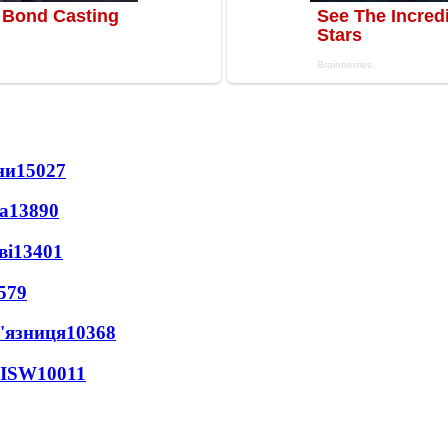
ни
15027
а
13890
ві
13401
579
'язниця
10368
 ISW
10011