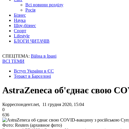
Всі новини розділу
Росія
Бізнес
Наука
Шоу-бізнес
Спорт
Lifestyle
БЛОГИ ЧИТАЧІВ
СПЕЦТЕМА:
Війна в Ірані
ВСІ ТЕМИ
Вступ України в ЄС
Теракт в Барселоні
AstraZeneca об'єднає свою C
Корреспондент.net, 11 грудня 2020, 15:04
0
636
Фото: Reuters (архивное фото)