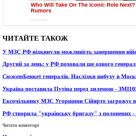
ЧИТАЙТЕ ТАКОЖ
У МЗС РФ відкинули можливість завершення вій
Другий за день: у РФ поховали ще одного генерал
Сюжет
Бенкет генералів. Наслідки вибуху в Моск
Україна поставила Путіна перед дилемою - ЗМІ
10
Ексочільнику МЗС Угорщини Сійярто загрожує в
РФ створила "українську бригаду" з полонених -
Читати коментарі