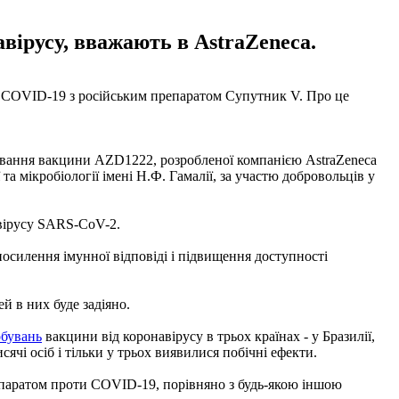
вірусу, вважають в AstraZeneca.
у COVID-19 з російським препаратом Супутник V. Про це
сування вакцини AZD1222, розробленої компанією AstraZeneca
 мікробіології імені Н.Ф. Гамалії, за участю добровольців у
 вірусу SARS-CoV-2.
осилення імунної відповіді і підвищення доступності
й в них буде задіяно.
обувань
вакцини від коронавірусу в трьох країнах - у Бразилії,
чі осіб і тільки у трьох виявилися побічні ефекти.
епаратом проти COVID-19, порівняно з будь-якою іншою