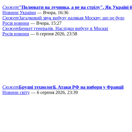
Сюжет
"Полювати на лучника, а не на стрілу". Як Україні 
Новини України
— Вчора, 16:36
Сюжет
Загадковий звук вибуху налякав Москву: що це було
Росія новини
— Вчора, 15:27
Сюжет
Бенкет генералів. Наслідки вибуху в Москві
Росія новини
— 6 серпня 2026, 23:58
Сюжет
Брудні технології. Атаки РФ на вибори у Франції
Новини світу
— 6 серпня 2026, 23:39