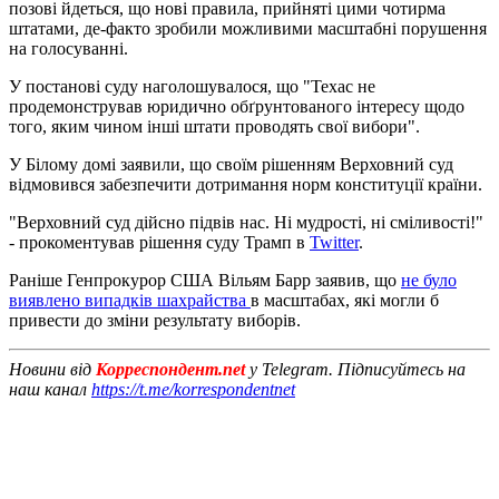
позові йдеться, що нові правила, прийняті цими чотирма
штатами, де-факто зробили можливими масштабні порушення
на голосуванні.
У постанові суду наголошувалося, що "Техас не
продемонстрував юридично обґрунтованого інтересу щодо
того, яким чином інші штати проводять свої вибори".
У Білому домі заявили, що своїм рішенням Верховний суд
відмовився забезпечити дотримання норм конституції країни.
"Верховний суд дійсно підвів нас. Ні мудрості, ні сміливості!"
- прокоментував рішення суду Трамп в
Twitter
.
Раніше Генпрокурор США Вільям Барр заявив, що
не було
виявлено випадків шахрайства
в масштабах, які могли б
привести до зміни результату виборів.
Новини від
Корреспондент.net
у Telegram. Підписуйтесь на
наш канал
https://t.me/korrespondentnet