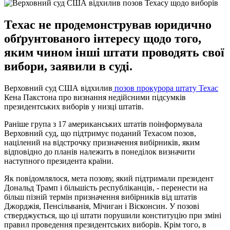
Техас не продемонстрував юридично
обґрунтованого інтересу щодо того,
яким чином інші штати проводять свої
вибори, заявили в суді.
Верховний суд США відхилив
позов прокурора штату Техас
Кена Пакстона про визнання недійсними підсумків
президентських виборів у низці штатів.
Раніше група з 17 американських штатів поінформувала
Верховний суд, що підтримує поданий Техасом позов,
націлений на відстрочку призначення вибірників, яким
відповідно до планів належить в понеділок визначити
наступного президента країни.
Як повідомлялося, мета позову, який підтримали президент
Дональд Трамп і більшість республіканців, - перенести на
більш пізній термін призначення вибірників від штатів
Джорджія, Пенсільванія, Мічиган і Вісконсин. У позові
стверджується, що ці штати порушили конституцію при зміні
правил проведення президентських виборів. Крім того, в