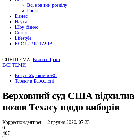
Всі новини розділу
Росія
Бізнес
Наука
Шоу-бізнес
Спорт
Lifestyle
БЛОГИ ЧИТАЧІВ
СПЕЦТЕМА:
Війна в Ірані
ВСІ ТЕМИ
Вступ України в ЄС
Теракт в Барселоні
Верховний суд США відхилив
позов Техасу щодо виборів
Корреспондент.net, 12 грудня 2020, 07:23
0
407