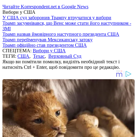
Читайте Korrespondent.net в Google News
Вибори у США
У США суд заборонив Трампу втручатися у вибори
Трамп засумнівався, що Венс може стати його наступником -
ЗМІ
Трамп назвав ймовірного наступного президента США
Трамп перейменував Мексиканську затоку
Трамп офіційно став президентом США
СПЕЦТЕМА:
Вибори у США
ТЕГИ:
США
,
Техас
,
Верховный Суд
Якщо ви помітили помилку, виділіть необхідний текст і
натисніть Ctrl + Enter, щоб повідомити про це редакцію.