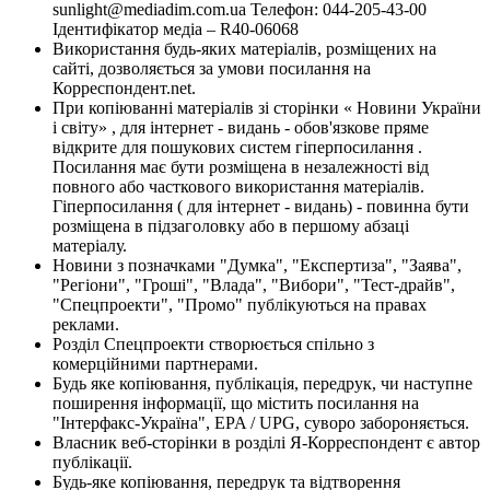
sunlight@mediadim.com.ua
Телефон: 044-205-43-00
Ідентифікатор медіа – R40-06068
Використання будь-яких матеріалів, розміщених на
сайті, дозволяється за умови посилання на
Корреспондент.net.
При копіюванні матеріалів зі сторінки « Новини України
і світу» , для інтернет - видань - обов'язкове пряме
відкрите для пошукових систем гіперпосилання .
Посилання має бути розміщена в незалежності від
повного або часткового використання матеріалів.
Гіперпосилання ( для інтернет - видань) - повинна бути
розміщена в підзаголовку або в першому абзаці
матеріалу.
Новини з позначками "Думка", "Експертиза", "Заява",
"Регіони", "Гроші", "Влада", "Вибори", "Тест-драйв",
"Спецпроекти", "Промо" публікуються на правах
реклами.
Розділ Спецпроекти створюється спільно з
комерційними партнерами.
Будь яке копіювання, публікація, передрук, чи наступне
поширення інформації, що містить посилання на
"Інтерфакс-Україна", EPA / UPG, суворо забороняється.
Власник веб-сторінки в розділі Я-Корреспондент є автор
публікації.
Будь-яке копіювання, передрук та відтворення