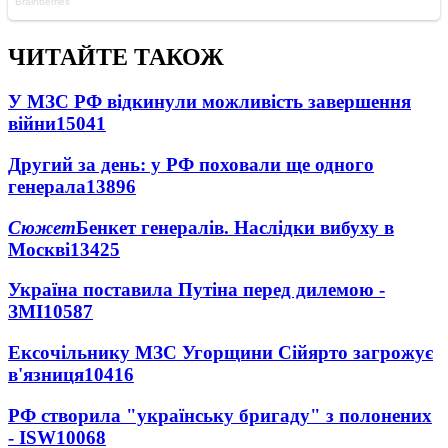
ЧИТАЙТЕ ТАКОЖ
У МЗС РФ відкинули можливість завершення
війни
15041
Другий за день: у РФ поховали ще одного
генерала
13896
Сюжет
Бенкет генералів. Наслідки вибуху в
Москві
13425
Україна поставила Путіна перед дилемою -
ЗМІ
10587
Ексочільнику МЗС Угорщини Сійярто загрожує
в'язниця
10416
РФ створила "українську бригаду" з полонених
- ISW
10068