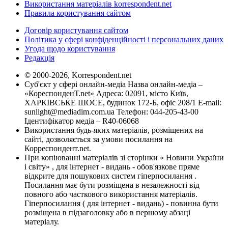
Використання матеріалів korrespondent.net
Правила користування сайтом
Договір користування сайтом
Політика у сфері конфіденційності і персональних даних
Угода щодо користування
Редакція
© 2000-2026, Korrespondent.net
Суб'єкт у сфері онлайн-медіа Назва онлайн-медіа –
«КореспонденТ.net» Адреса: 02091, місто Київ,
ХАРКІВСЬКЕ ШОСЕ, будинок 172-Б, офіс 208/1 E-mail:
sunlight@mediadim.com.ua
Телефон: 044-205-43-00
Ідентифікатор медіа – R40-06068
Використання будь-яких матеріалів, розміщених на
сайті, дозволяється за умови посилання на
Корреспондент.net.
При копіюванні матеріалів зі сторінки « Новини України
і світу» , для інтернет - видань - обов'язкове пряме
відкрите для пошукових систем гіперпосилання .
Посилання має бути розміщена в незалежності від
повного або часткового використання матеріалів.
Гіперпосилання ( для інтернет - видань) - повинна бути
розміщена в підзаголовку або в першому абзаці
матеріалу.