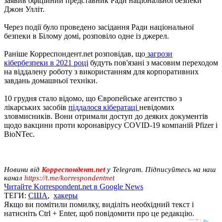
заявив офіційний представник Ради національної безпеки
Джон Улліт.
Через події було проведено засідання Ради національної
безпеки в Білому домі, розповіло одне із джерел.
Раніше Корреспондент.net розповідав, що
загрози
кібербезпеки в 2021 році
будуть пов'язані з масовим переходом
на віддалену роботу з використанням для корпоративних
завдань домашньої техніки.
10 грудня стало відомо, що Європейське агентство з
лікарських засобів
піддалося кібератаці
невідомих
зловмисників. Вони отримали доступ до деяких документів
щодо вакцини проти коронавірусу COVID-19 компаній Pfizer і
BioNTec.
Новини від
Корреспондент.net
у Telegram. Підписуйтесь на наш
канал
https://t.me/korrespondentnet
Читайте Korrespondent.net в Google News
ТЕГИ:
США
,
хакеры
Якщо ви помітили помилку, виділіть необхідний текст і
натисніть Ctrl + Enter, щоб повідомити про це редакцію.