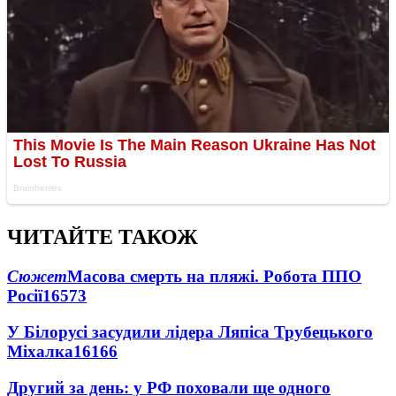
ЧИТАЙТЕ ТАКОЖ
Сюжет
Масова смерть на пляжі. Робота ППО
Росії
16573
У Білорусі засудили лідера Ляпіса Трубецького
Міхалка
16166
Другий за день: у РФ поховали ще одного