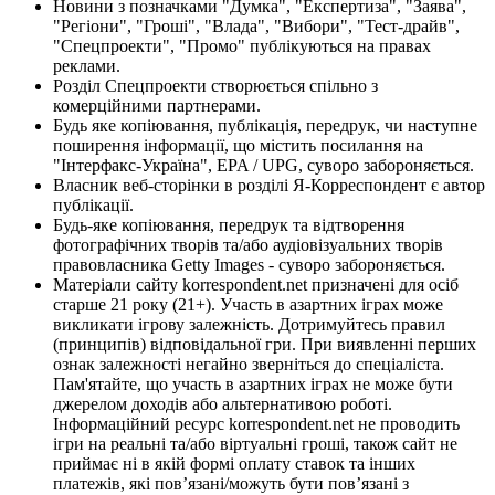
Новини з позначками "Думка", "Експертиза", "Заява",
"Регіони", "Гроші", "Влада", "Вибори", "Тест-драйв",
"Спецпроекти", "Промо" публікуються на правах
реклами.
Розділ Спецпроекти створюється спільно з
комерційними партнерами.
Будь яке копіювання, публікація, передрук, чи наступне
поширення інформації, що містить посилання на
"Інтерфакс-Україна", EPA / UPG, суворо забороняється.
Власник веб-сторінки в розділі Я-Корреспондент є автор
публікації.
Будь-яке копіювання, передрук та відтворення
фотографічних творів та/або аудіовізуальних творів
правовласника Getty Images - суворо забороняється.
Матеріали сайту korrespondent.net призначені для осіб
старше 21 року (21+). Участь в азартних іграх може
викликати ігрову залежність. Дотримуйтесь правил
(принципів) відповідальної гри. При виявленні перших
ознак залежності негайно зверніться до спеціаліста.
Пам'ятайте, що участь в азартних іграх не може бути
джерелом доходів або альтернативою роботі.
Інформаційний ресурс korrespondent.net не проводить
ігри на реальні та/або віртуальні гроші, також сайт не
приймає ні в якій формі оплату ставок та інших
платежів, які пов’язані/можуть бути пов’язані з