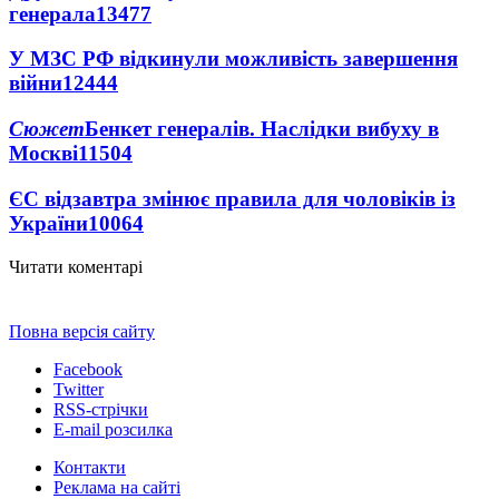
генерала
13477
У МЗС РФ відкинули можливість завершення
війни
12444
Сюжет
Бенкет генералів. Наслідки вибуху в
Москві
11504
ЄС відзавтра змінює правила для чоловіків із
України
10064
Читати коментарі
Повна версія сайту
Facebook
Twitter
RSS-стрічки
E-mail розсилка
Контакти
Реклама на сайті