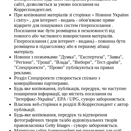
сайті, дозволяється за умови посилання на
Корреспондент.net.
При копіюванні матеріалів зі сторінки « Новини України
і світу» , для інтернет - видань - обов'язкове пряме
відкрите для пошукових систем гіперпосилання .
Посилання має бути розміщена в незалежності від
повного або часткового використання матеріалів.
Гіперпосилання ( для інтернет - видань) - повинна бути
розміщена в підзаголовку або в першому абзаці
матеріалу.
Новини з позначками "Думка", "Експертиза", "Заява",
"Регіони", "Гроші", "Влада", "Вибори", "Тест-драйв",
"Спецпроекти", "Промо" публікуються на правах
реклами.
Розділ Спецпроекти створюється спільно з
комерційними партнерами.
Будь яке копіювання, публікація, передрук, чи наступне
поширення інформації, що містить посилання на
"Інтерфакс-Україна", EPA / UPG, суворо забороняється.
Власник веб-сторінки в розділі Я-Корреспондент є автор
публікації.
Будь-яке копіювання, передрук та відтворення
фотографічних творів та/або аудіовізуальних творів
правовласника Getty Images - суворо забороняється.
Матеріали сайту korrespondent.net призначені для осіб