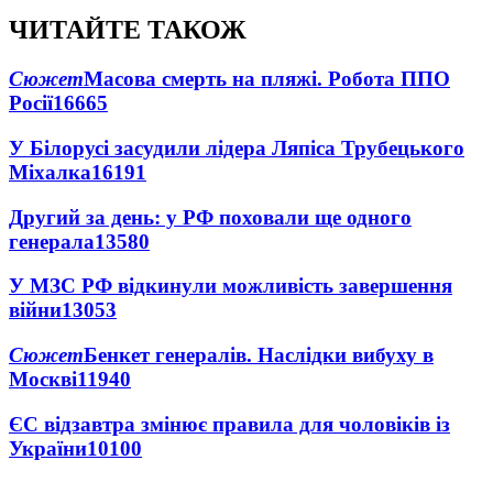
ЧИТАЙТЕ ТАКОЖ
Сюжет
Масова смерть на пляжі. Робота ППО
Росії
16665
У Білорусі засудили лідера Ляпіса Трубецького
Міхалка
16191
Другий за день: у РФ поховали ще одного
генерала
13580
У МЗС РФ відкинули можливість завершення
війни
13053
Сюжет
Бенкет генералів. Наслідки вибуху в
Москві
11940
ЄС відзавтра змінює правила для чоловіків із
України
10100