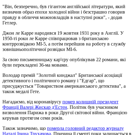
"Він, безперечно, був гігантом англійської літератури, який
визначив образ епохи холодної війни і безстрашно говорив
правду в обличчя можновладців в наступні роки", - додав
Гетлер.
Джон ле Карре народився 19 жовтня 1931 року в Англії. У
1950-ті роки ле Карре співпрацював з британською
контррозвідкою MI-5, а потім перейшов на роботу в службу
зовнішньополітичної розвідки MI-6.
За свою письменницьку кар'єру опублікував 22 романи, які
були перекладені 36-ма мовами.
Володар премій "Золотий кинджал" Британської асоціації
детективного і політичного роману і "Едгар", що
присуджується "Товариством американського детектива", а
також медалі Гете.
Нагадаємо, від коронавірусу
помер колишній президент
Франції Валері Жискар д'Естен
. Політик був учасником
визволення Парижа в роки Другої світової війни. Францією
керував протягом семи років.
Також зазначимо, що
померла головний редактор журналу
Наталі Ірина Трухачова
. Причина її смерті поки залишається в