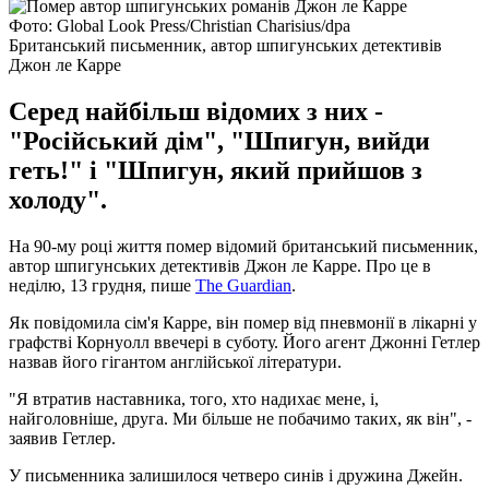
Фото: Global Look Press/Christian Charisius/dpa
Британський письменник, автор шпигунських детективів
Джон ле Карре
Серед найбільш відомих з них -
"Російський дім", "Шпигун, вийди
геть!" і "Шпигун, який прийшов з
холоду".
На 90-му році життя помер відомий британський письменник,
автор шпигунських детективів Джон ле Карре. Про це в
неділю, 13 грудня, пише
The Guardian
.
Як повідомила сім'я Карре, він помер від пневмонії в лікарні у
графстві Корнуолл ввечері в суботу. Його агент Джонні Гетлер
назвав його гігантом англійської літератури.
"Я втратив наставника, того, хто надихає мене, і,
найголовніше, друга. Ми більше не побачимо таких, як він", -
заявив Гетлер.
У письменника залишилося четверо синів і дружина Джейн.