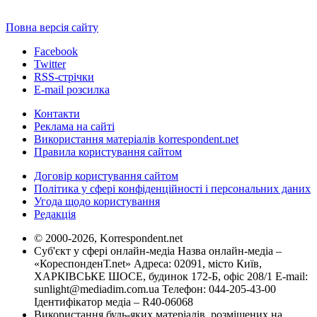
Повна версія сайту
Facebook
Twitter
RSS-стрічки
E-mail розсилка
Контакти
Реклама на сайті
Використання матеріалів korrespondent.net
Правила користування сайтом
Договір користування сайтом
Політика у сфері конфіденційності і персональних даних
Угода щодо користування
Редакція
© 2000-2026, Korrespondent.net
Суб'єкт у сфері онлайн-медіа Назва онлайн-медіа –
«КореспонденТ.net» Адреса: 02091, місто Київ,
ХАРКІВСЬКЕ ШОСЕ, будинок 172-Б, офіс 208/1 E-mail:
sunlight@mediadim.com.ua
Телефон: 044-205-43-00
Ідентифікатор медіа – R40-06068
Використання будь-яких матеріалів, розміщених на