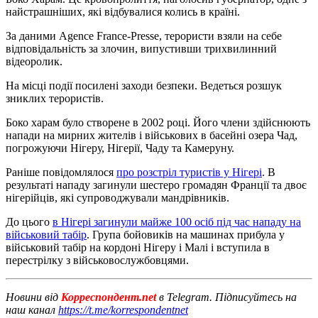
найстрашніших, які відбувалися колись в країні.
За даними Agence France-Presse, терористи взяли на себе
відповідальність за злочин, випустивши трихвилинний
відеоролик.
На місці події посилені заходи безпеки. Ведеться розшук
зниклих терористів.
Боко харам було створене в 2002 році. Його члени здійснюють
напади на мирних жителів і військових в басейні озера Чад,
погрожуючи Нігеру, Нігерії, Чаду та Камеруну.
Раніше повідомлялося
про розстріл туристів у Нігері
. В
результаті нападу загинули шестеро громадян Франції та двоє
нігерійців, які супроводжували мандрівників.
До цього
в Нігері загинули майже 100 осіб під час нападу на
військовий табір
. Група бойовиків на машинах прибула у
військовий табір на кордоні Нігеру і Малі і вступила в
перестрілку з військовослужбовцями.
Новини від
Корреспондент.net
в Telegram. Підписуйтесь на
наш канал
https://t.me/korrespondentnet