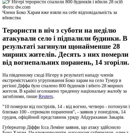
Фото: dw.com
Члени Боко Харам вже взяли на себе відповідальність за
вбивства
Терористи в ніч з суботи на неділю
атакували село і підпалили будинки. В
результаті загинули щонайменше 28
мирних жителів. Десять з них померли
від вогнепальних поранень, 14 згоріли.
На південному сході Нігеру в результаті нападу членів
екстремістського угруповання Боко харам на село Тумур в
регіоні Діффа було спалено 800 будинків і вбито 28 мирних
жителя. В країні оголошено триденну національну жалобу за
загиблими, пише
Reuters
.
"10 померли від пострілів, 14 - від вогню, четверо - потонули і
близько 100 - отримали поранення", - заявив у понеділок, 14
грудня, офіційний представник уряду Абдурахаман Закарія.
Губернатор Діффи Ісса Леміне заявив, що атаку здійснило
Боко Харам. Це кровопролиття, наголосив губернатор, одне з