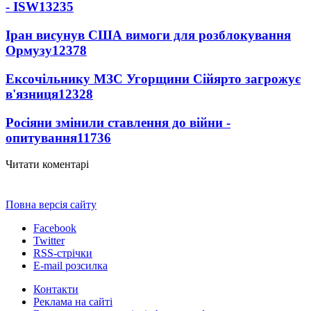
- ISW
13235
Іран висунув США вимоги для розблокування
Ормузу
12378
Ексочільнику МЗС Угорщини Сійярто загрожує
в'язниця
12328
Росіяни змінили ставлення до війни -
опитування
11736
Читати коментарі
Повна версія сайту
Facebook
Twitter
RSS-стрічки
E-mail розсилка
Контакти
Реклама на сайті