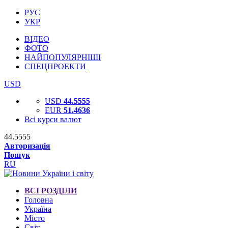
РУС
УКР
ВІДЕО
ФОТО
НАЙПОПУЛЯРНІШІ
СПЕЦПРОЕКТИ
USD
USD
44.5555
EUR
51.4636
Всі курси валют
44.5555
Авторизація
Пошук
RU
ВСІ РОЗДІЛИ
Головна
Україна
Місто
Світ