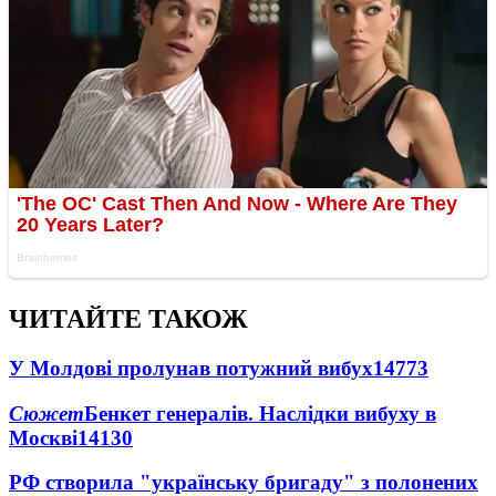
ЧИТАЙТЕ ТАКОЖ
У Молдові пролунав потужний вибух
14773
Сюжет
Бенкет генералів. Наслідки вибуху в
Москві
14130
РФ створила "українську бригаду" з полонених