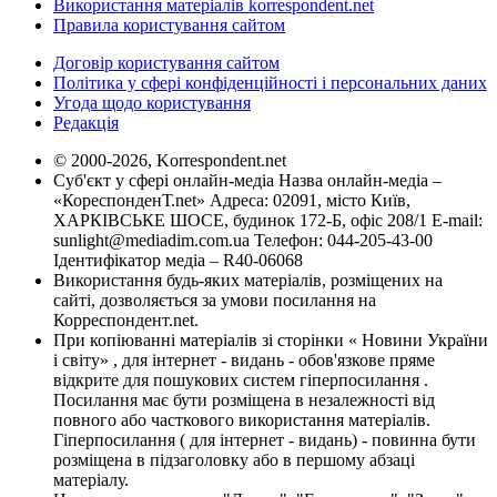
Використання матеріалів korrespondent.net
Правила користування сайтом
Договір користування сайтом
Політика у сфері конфіденційності і персональних даних
Угода щодо користування
Редакція
© 2000-2026, Korrespondent.net
Суб'єкт у сфері онлайн-медіа Назва онлайн-медіа –
«КореспонденТ.net» Адреса: 02091, місто Київ,
ХАРКІВСЬКЕ ШОСЕ, будинок 172-Б, офіс 208/1 E-mail:
sunlight@mediadim.com.ua
Телефон: 044-205-43-00
Ідентифікатор медіа – R40-06068
Використання будь-яких матеріалів, розміщених на
сайті, дозволяється за умови посилання на
Корреспондент.net.
При копіюванні матеріалів зі сторінки « Новини України
і світу» , для інтернет - видань - обов'язкове пряме
відкрите для пошукових систем гіперпосилання .
Посилання має бути розміщена в незалежності від
повного або часткового використання матеріалів.
Гіперпосилання ( для інтернет - видань) - повинна бути
розміщена в підзаголовку або в першому абзаці
матеріалу.