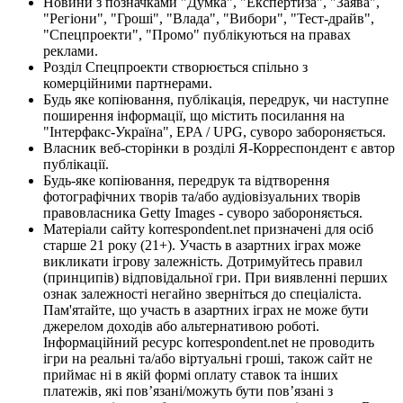
Новини з позначками "Думка", "Експертиза", "Заява",
"Регіони", "Гроші", "Влада", "Вибори", "Тест-драйв",
"Спецпроекти", "Промо" публікуються на правах
реклами.
Розділ Спецпроекти створюється спільно з
комерційними партнерами.
Будь яке копіювання, публікація, передрук, чи наступне
поширення інформації, що містить посилання на
"Інтерфакс-Україна", EPA / UPG, суворо забороняється.
Власник веб-сторінки в розділі Я-Корреспондент є автор
публікації.
Будь-яке копіювання, передрук та відтворення
фотографічних творів та/або аудіовізуальних творів
правовласника Getty Images - суворо забороняється.
Матеріали сайту korrespondent.net призначені для осіб
старше 21 року (21+). Участь в азартних іграх може
викликати ігрову залежність. Дотримуйтесь правил
(принципів) відповідальної гри. При виявленні перших
ознак залежності негайно зверніться до спеціаліста.
Пам'ятайте, що участь в азартних іграх не може бути
джерелом доходів або альтернативою роботі.
Інформаційний ресурс korrespondent.net не проводить
ігри на реальні та/або віртуальні гроші, також сайт не
приймає ні в якій формі оплату ставок та інших
платежів, які пов’язані/можуть бути пов’язані з