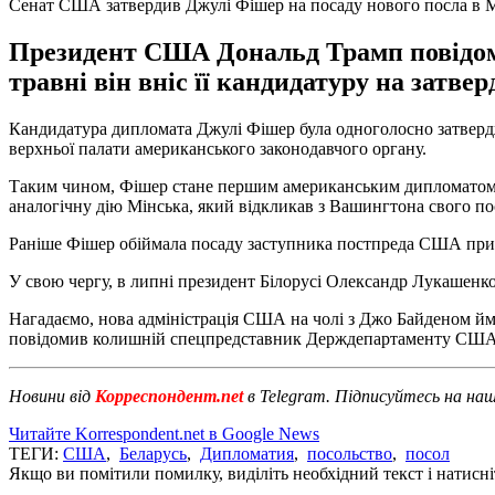
Сенат США затвердив Джулі Фішер на посаду нового посла в 
Президент США Дональд Трамп повідоми
травні він вніс її кандидатуру на затве
Кандидатура дипломата Джулі Фішер була одноголосно затвердж
верхньої палати американського законодавчого органу.
Таким чином, Фішер стане першим американським дипломатом в Б
аналогічну дію Мінська, який відкликав з Вашингтона свого 
Раніше Фішер обіймала посаду заступника постпреда США при Н
У свою чергу, в липні президент Білорусі Олександр Лукашенк
Нагадаємо, нова адміністрація США на чолі з Джо Байденом й
повідомив колишній спецпредставник Держдепартаменту США з
Новини від
Корреспондент.net
в Telegram. Підписуйтесь на на
Читайте Korrespondent.net в Google News
ТЕГИ:
США
,
Беларусь
,
Дипломатия
,
посольство
,
посол
Якщо ви помітили помилку, виділіть необхідний текст і натисніт