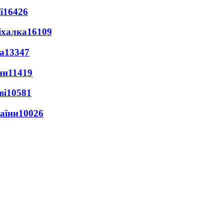
ї
16426
іхалка
16109
а
13347
ни
11419
ві
10581
раїни
10026