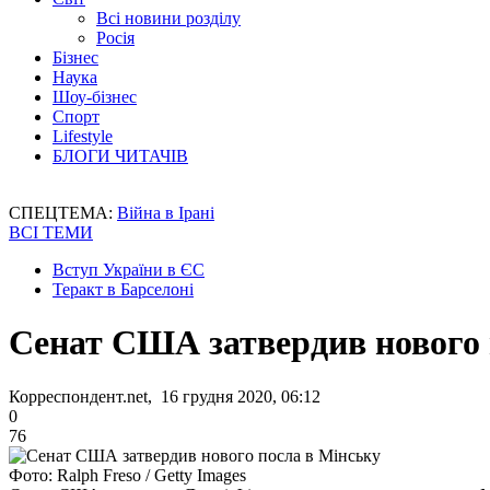
Всі новини розділу
Росія
Бізнес
Наука
Шоу-бізнес
Спорт
Lifestyle
БЛОГИ ЧИТАЧІВ
СПЕЦТЕМА:
Війна в Ірані
ВСІ ТЕМИ
Вступ України в ЄС
Теракт в Барселоні
Сенат США затвердив нового 
Корреспондент.net, 16 грудня 2020, 06:12
0
76
Фото: Ralph Freso / Getty Images