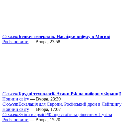
Сюжет
Бенкет генералів. Наслідки вибуху в Москві
Росія новини
— Вчора, 23:58
Сюжет
Брудні технології. Атаки РФ на вибори у Франції
Новини світу
— Вчора, 23:39
Сюжет
Ескалація для Європи. Російський дрон в Лейпцигу
Новини світу
— Вчора, 17:07
Сюжет
Зміни в армії РФ: що стоїть за рішенням Путіна
Росія новини
— Вчора, 15:20