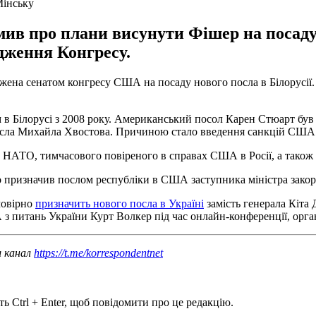
Мінську
в про плани висунути Фішер на посаду 
рдження Конгресу.
ена сенатом конгресу США на посаду нового посла в Білорусії.
ілорусі з 2008 року. Американський посол Карен Стюарт був від
посла Михайла Хвостова. Причиною стало введення санкцій США 
АТО, тимчасового повіреного в справах США в Росії, а також пр
о призначив послом республіки в США заступника міністра зако
мовірно
призначить нового посла в Україні
замість генерала Кіта
 питань України Курт Волкер під час онлайн-конференції, орг
ш канал
https://t.me/korrespondentnet
ь Ctrl + Enter, щоб повідомити про це редакцію.