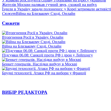
У Кракові розслідують справу з образами на адресу українців
Жителів Москви налякав гучний звук, схожий на вибух
Їздили в Україну заради полонених: у Кореї затримали активіст
Сюжет
Війна на Близькому Сході. Онлайн
Сюжети
Вторгнення Росії в Україну. Онлайн
Війна на Близькому Сході. Онлайн
Підсумки 06.08: Санкції проти РФ і дрон у Лейпцигу
Бенкет генералів. Наслідки вибуху в Москві
Брудні технології. Атаки РФ на вибори у Франції
ВИБІР РЕДАКТОРА