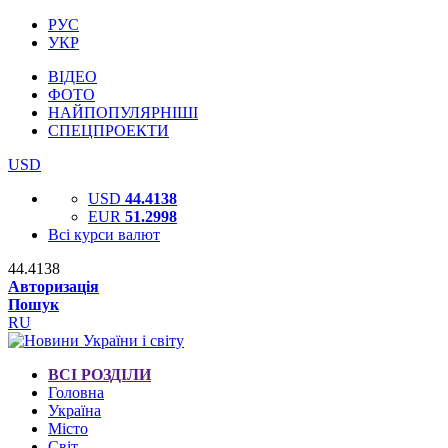
РУС
УКР
ВІДЕО
ФОТО
НАЙПОПУЛЯРНІШІ
СПЕЦПРОЕКТИ
USD
USD
44.4138
EUR
51.2998
Всі курси валют
44.4138
Авторизація
Пошук
RU
ВСІ РОЗДІЛИ
Головна
Україна
Місто
Світ