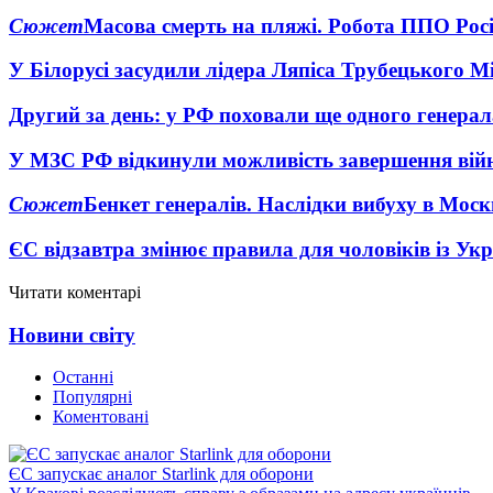
Сюжет
Масова смерть на пляжі. Робота ППО Росі
У Білорусі засудили лідера Ляпіса Трубецького М
Другий за день: у РФ поховали ще одного генерал
У МЗС РФ відкинули можливість завершення вій
Сюжет
Бенкет генералів. Наслідки вибуху в Моск
ЄС відзавтра змінює правила для чоловіків із Ук
Читати коментарі
Новини світу
Останні
Популярні
Коментовані
ЄС запускає аналог Starlink для оборони