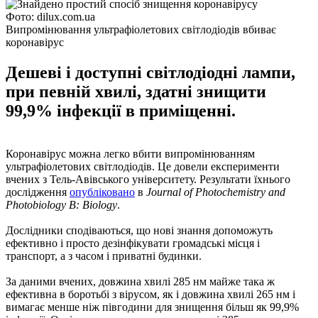
Фото: dilux.com.ua
Випромінювання ультрафіолетових світлодіодів вбиває
коронавірус
Дешеві і доступні світлодіодні лампи,
при певній хвилі, здатні знищити
99,9% інфекції в приміщенні.
Коронавірус можна легко вбити випромінюванням
ультрафіолетових світлодіодів. Це довели експерименти
вчених з Тель-Авівського університету. Результати їхнього
дослідження
опубліковано
в
Journal of Photochemistry and
Photobiology B: Biology
.
Дослідники сподіваються, що нові знання допоможуть
ефективно і просто дезінфікувати громадські місця і
транспорт, а з часом і приватні будинки.
За даними вчених, довжина хвилі 285 нм майже така ж
ефективна в боротьбі з вірусом, як і довжина хвилі 265 нм і
вимагає менше ніж півгодини для знищення більш як 99,9%