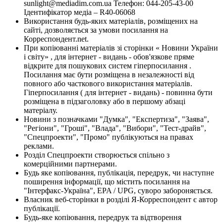
sunlight@mediadim.com.ua
Телефон: 044-205-43-00
Ідентифікатор медіа – R40-06068
Використання будь-яких матеріалів, розміщених на
сайті, дозволяється за умови посилання на
Корреспондент.net.
При копіюванні матеріалів зі сторінки « Новини України
і світу» , для інтернет - видань - обов'язкове пряме
відкрите для пошукових систем гіперпосилання .
Посилання має бути розміщена в незалежності від
повного або часткового використання матеріалів.
Гіперпосилання ( для інтернет - видань) - повинна бути
розміщена в підзаголовку або в першому абзаці
матеріалу.
Новини з позначками "Думка", "Експертиза", "Заява",
"Регіони", "Гроші", "Влада", "Вибори", "Тест-драйв",
"Спецпроекти", "Промо" публікуються на правах
реклами.
Розділ Спецпроекти створюється спільно з
комерційними партнерами.
Будь яке копіювання, публікація, передрук, чи наступне
поширення інформації, що містить посилання на
"Інтерфакс-Україна", EPA / UPG, суворо забороняється.
Власник веб-сторінки в розділі Я-Корреспондент є автор
публікації.
Будь-яке копіювання, передрук та відтворення