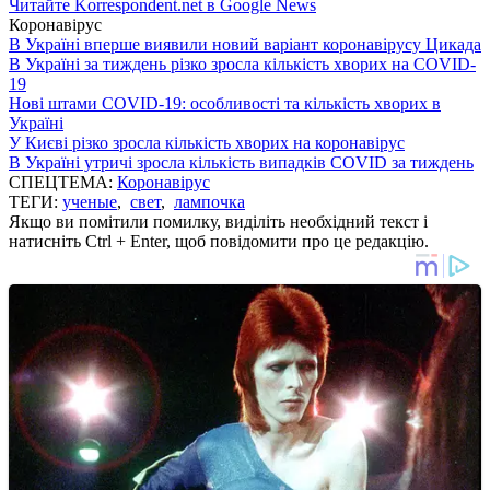
Читайте Korrespondent.net в Google News
Коронавірус
В Україні вперше виявили новий варіант коронавірусу Цикада
В Україні за тиждень різко зросла кількість хворих на COVID-
19
Нові штами COVID-19: особливості та кількість хворих в
Україні
У Києві різко зросла кількість хворих на коронавірус
В Україні утричі зросла кількість випадків COVID за тиждень
СПЕЦТЕМА:
Коронавірус
ТЕГИ:
ученые
,
свет
,
лампочка
Якщо ви помітили помилку, виділіть необхідний текст і
натисніть Ctrl + Enter, щоб повідомити про це редакцію.