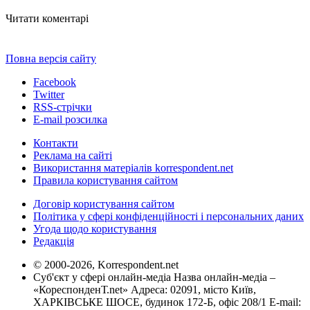
Читати коментарі
Повна версія сайту
Facebook
Twitter
RSS-стрічки
E-mail розсилка
Контакти
Реклама на сайті
Використання матеріалів korrespondent.net
Правила користування сайтом
Договір користування сайтом
Політика у сфері конфіденційності і персональних даних
Угода щодо користування
Редакція
© 2000-2026, Korrespondent.net
Суб'єкт у сфері онлайн-медіа Назва онлайн-медіа –
«КореспонденТ.net» Адреса: 02091, місто Київ,
ХАРКІВСЬКЕ ШОСЕ, будинок 172-Б, офіс 208/1 E-mail: