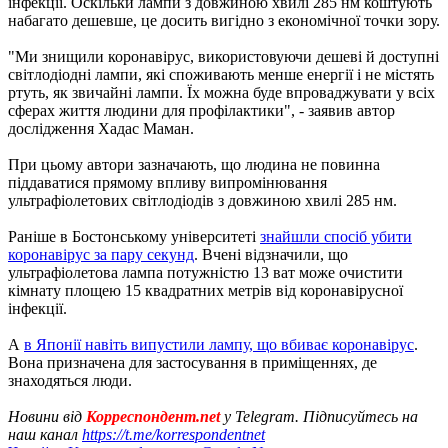
інфекції. Оскільки лампи з довжиною хвилі 285 нм коштують
набагато дешевше, це досить вигідно з економічної точки зору.
"Ми знищили коронавірус, використовуючи дешеві й доступні
світлодіодні лампи, які споживають менше енергії і не містять
ртуть, як звичайні лампи. Їх можна буде впроваджувати у всіх
сферах життя людини для профілактики", - заявив автор
дослідження Хадас Маман.
При цьому автори зазначають, що людина не повинна
піддаватися прямому впливу випромінювання
ультрафіолетових світлодіодів з довжиною хвилі 285 нм.
Раніше в Бостонському університеті
знайшли спосіб убити
коронавірус за пару секунд
. Вчені відзначили, що
ультрафіолетова лампа потужністю 13 ват може очистити
кімнату площею 15 квадратних метрів від коронавірусної
інфекції.
А
в Японії навіть випустили лампу, що вбиває коронавірус
.
Вона призначена для застосування в приміщеннях, де
знаходяться люди.
Новини від
Корреспондент.net
у Telegram. Підписуйтесь на
наш канал
https://t.me/korrespondentnet