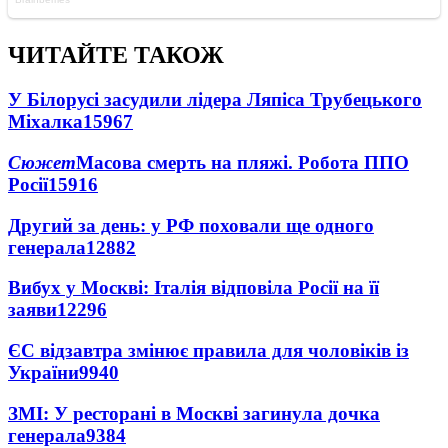
ЧИТАЙТЕ ТАКОЖ
У Білорусі засудили лідера Ляпіса Трубецького
Міхалка
15967
Сюжет
Масова смерть на пляжі. Робота ППО
Росії
15916
Другий за день: у РФ поховали ще одного
генерала
12882
Вибух у Москві: Італія відповіла Росії на її
заяви
12296
ЄС відзавтра змінює правила для чоловіків із
України
9940
ЗМІ: У ресторані в Москві загинула дочка
генерала
9384