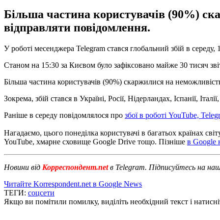
Більша частина користувачів (90%) ска
відправляти повідомлення.
У роботі месенджера Telegram стався глобальний збій в середу, 
Станом на 15:30 за Києвом було зафіксовано майже 30 тисяч звіт
Більша частина користувачів (90%) скаржилися на неможливість
Зокрема, збій стався в Україні, Росії, Нідерландах, Іспанії, Італ
Раніше в середу повідомлялося про
збої в роботі YouTube, Tele
Нагадаємо, цього понеділка користувачі в багатьох країнах світу,
YouTube, хмарне сховище Google Drive тощо. Пізніше
в Google
Новини від
Корреспондент.net
в Telegram. Підписуйтесь на на
Читайте Korrespondent.net в Google News
ТЕГИ:
соцсети
Якщо ви помітили помилку, виділіть необхідний текст і натисніт