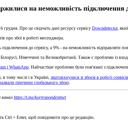
ржилися на неможливість підключення до
16 грудня. Про це свідчать дані ресурсу сервісу
Downdetector
, яки
ів про збої в роботі месенджера.
 підключення до сервісу, а 9% - на неможливість відправляти по
ії, Білорусі, Німеччині та Великобританії. Також є проблеми із вхо
gram і WhatsApp
. Найчастіше проблеми були пов'язані з підключен
 в тому числі і в Україні,
зіштовхнулися зі збоєм в роботі сервісі
 назвали причини глобального збою
.
ш канал
https://t.me/korrespondentnet
ь Ctrl + Enter, щоб повідомити про це редакцію.