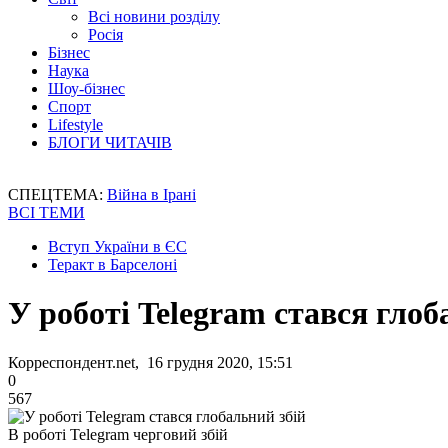
Всі новини розділу
Росія
Бізнес
Наука
Шоу-бізнес
Спорт
Lifestyle
БЛОГИ ЧИТАЧІВ
СПЕЦТЕМА:
Війна в Ірані
ВСІ ТЕМИ
Вступ України в ЄС
Теракт в Барселоні
У роботі Telegram стався глоб
Корреспондент.net, 16 грудня 2020, 15:51
0
567
В роботі Telegram черговий збій