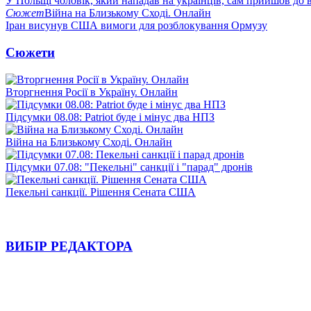
У Польщі чоловік, який нападав на українців, сам прийшов до в
Сюжет
Війна на Близькому Сході. Онлайн
Іран висунув США вимоги для розблокування Ормузу
Сюжети
Вторгнення Росії в Україну. Онлайн
Підсумки 08.08: Patriot буде і мінус два НПЗ
Війна на Близькому Сході. Онлайн
Підсумки 07.08: "Пекельні" санкції і "парад" дронів
Пекельні санкції. Рішення Сената США
ВИБІР РЕДАКТОРА