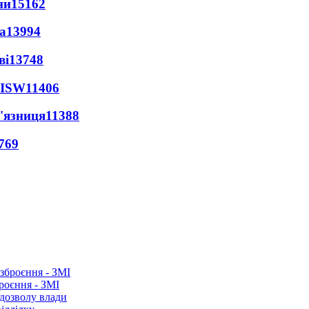
ни
15162
а
13994
ві
13748
 ISW
11406
'язниця
11388
769
роєння - ЗМІ
 дозволу влади