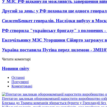
У МЗС РФ відкинули можливість завершення вій
Другий за день: у РФ поховали ще одного генерал
Сюжет
Бенкет генералів. Наслідки вибуху в Моск
РФ створила "українську бригаду" з полонених -
Ексочільнику МЗС Угорщини Сійярто загрожує в
Україна поставила Путіна перед дилемою - ЗМІ
10
Читати коментарі
Новини світу
Останні
Популярні
Коментовані
Пентагон закликав оборонкомпанії наростити виробництво озб
Близька до Трампа компанія збирається бурити у Гренландії без