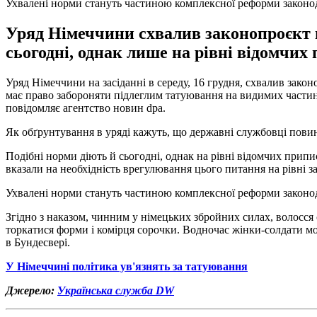
Ухвалені норми стануть частиною комплексної реформи законо
Уряд Німеччини схвалив законопроєкт щ
сьогодні, однак лише на рівні відомчих 
Уряд Німеччини на засіданні в середу, 16 грудня, схвалив зако
має право забороняти підлеглим татуювання на видимих частина
повідомляє агентство новин dpa.
Як обґрунтування в уряді кажуть, що державні службовці повинн
Подібні норми діють й сьогодні, однак на рівні відомчих припис
вказали на необхідність врегулювання цього питання на рівні з
Ухвалені норми стануть частиною комплексної реформи законод
Згідно з наказом, чинним у німецьких збройних силах, волосся 
торкатися форми і комірця сорочки. Водночас жінки-солдати мож
в Бундесвері.
У Німеччині політика ув'язнять за татуювання
Джерело:
Українська служба DW