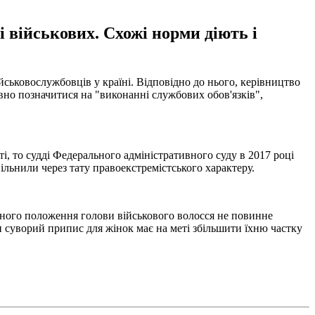
 військових. Схожі норми діють і
ійськовослужбовців у країні. Відповідно до нього, керівництво
вно позначитися на "виконанні службових обов'язків",
ті, то судді Федерального адміністративного суду в 2017 році
ільнили через тату правоекстремістського характеру.
ального положення голови військового волосся не повинне
ки суворий припис для жінок має на меті збільшити їхню частку