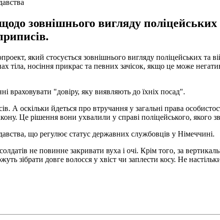
давства
одо зовнішнього вигляду поліцейських і
приписів.
нопроект, який стосується зовнішнього вигляду поліцейських та в
х тіла, носіння прикрас та певних зачісок, якщо це може негати
і враховувати "довіру, яку виявляють до їхніх посад".
ів. А оскільки йдеться про втручання у загальні права особистос
акону. Це рішення вони ухвалили у справі поліцейського, якого зв
авства, що регулює статус державних службовців у Німеччині.
солдатів не повинне закривати вуха і очі. Крім того, за вертик
уть зібрати довге волосся у хвіст чи заплести косу. Не настіль