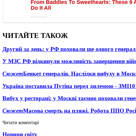
ЧИТАЙТЕ ТАКОЖ
Другий за день: у РФ поховали ще одного генерал
У МЗС РФ відкинули можливість завершення вій
Сюжет
Бенкет генералів. Наслідки вибуху в Моск
Україна поставила Путіна перед дилемою - ЗМІ
10
Вибух у ресторані: у Москві таємно поховали ген
Сюжет
Масова смерть на пляжі. Робота ППО Росі
Читати коментарі
Новини світу