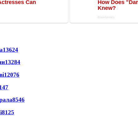
а
13624
ни
13284
ві
12076
147
ерала
8546
ї
8125