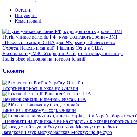
Останні
Популярні
Коментовані
Путін уникає регіонів РФ, куди долітають дрони - ЗМІ
"Пекельні" санкції США для РФ: реакція Зеленського
Сюжет
Пекельні санкції. Рішення Сената США
Ексочільнику МЗС Угорщини Сійярто загрожує в'язниця
Італія різко відповіла на погрози Іспанії
Сюжети
Вторгнення Росії в Україну. Онлайн
Пекельні санкції. Рішення Сената США
Війна на Близькому Сході. Онлайн
"Полювати на лучника, а не на стрілу". Як Україні боротись з 
Загадковий звук вибуху налякав Москву: що це було