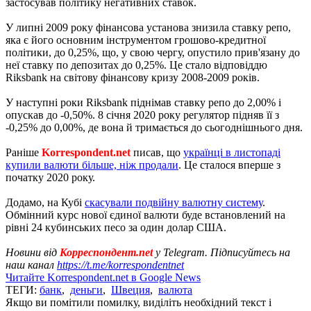
застосував політику негативних ставок.
У липні 2009 року фінансова установа знизила ставку репо,
яка є його основним інструментом грошово-кредитної
політики, до 0,25%, що, у свою чергу, опустило прив'язану до
неї ставку по депозитах до 0,25%. Це стало відповіддю
Riksbank на світову фінансову кризу 2008-2009 років.
У наступні роки Riksbank піднімав ставку репо до 2,00% і
опускав до -0,50%. 8 січня 2020 року регулятор підняв її з
-0,25% до 0,00%, де вона й тримається до сьогоднішнього дня.
Раніше
Korrespondent.net
писав, що
українці в листопаді
купили валюти більше, ніж продали
. Це сталося вперше з
початку 2020 року.
Додамо, на Кубі
скасували подвійну валютну систему
.
Обмінний курс нової єдиної валюти буде встановлений на
рівні 24 кубинських песо за один долар США.
Новини від
Корреспондент.net
у Telegram. Підписуйтесь на
наш канал
https://t.me/korrespondentnet
Читайте Korrespondent.net в Google News
ТЕГИ:
банк
,
деньги
,
Швеция
,
валюта
Якщо ви помітили помилку, виділіть необхідний текст і