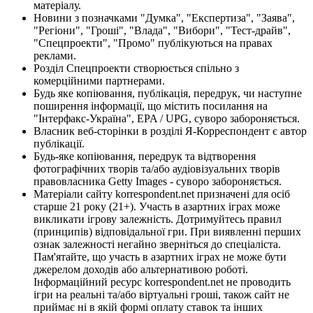
матеріалу.
Новини з позначками "Думка", "Експертиза", "Заява",
"Регіони", "Гроші", "Влада", "Вибори", "Тест-драйв",
"Спецпроекти", "Промо" публікуються на правах
реклами.
Розділ Спецпроекти створюється спільно з
комерційними партнерами.
Будь яке копіювання, публікація, передрук, чи наступне
поширення інформації, що містить посилання на
"Інтерфакс-Україна", EPA / UPG, суворо забороняється.
Власник веб-сторінки в розділі Я-Корреспондент є автор
публікації.
Будь-яке копіювання, передрук та відтворення
фотографічних творів та/або аудіовізуальних творів
правовласника Getty Images - суворо забороняється.
Матеріали сайту korrespondent.net призначені для осіб
старше 21 року (21+). Участь в азартних іграх може
викликати ігрову залежність. Дотримуйтесь правил
(принципів) відповідальної гри. При виявленні перших
ознак залежності негайно зверніться до спеціаліста.
Пам'ятайте, що участь в азартних іграх не може бути
джерелом доходів або альтернативою роботі.
Інформаційний ресурс korrespondent.net не проводить
ігри на реальні та/або віртуальні гроші, також сайт не
приймає ні в якій формі оплату ставок та інших