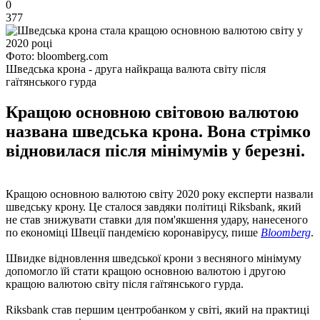
0
377
Фото: bloomberg.com
Шведська крона - друга найкраща валюта світу після
гаїтянського гурда
Кращою основною світовою валютою
названа шведська крона. Вона стрімко
відновилася після мінімумів у березні.
Кращою основною валютою світу 2020 року експерти назвали
шведську крону. Це сталося завдяки політиці Riksbank, який
не став знижувати ставки для пом'якшення удару, нанесеного
по економіці Швеції пандемією коронавірусу, пише
Bloomberg
.
Швидке відновлення шведської крони з весняного мінімуму
допомогло їй стати кращою основною валютою і другою
кращою валютою світу після гаїтянського гурда.
Riksbank став першим центробанком у світі, який на практиці