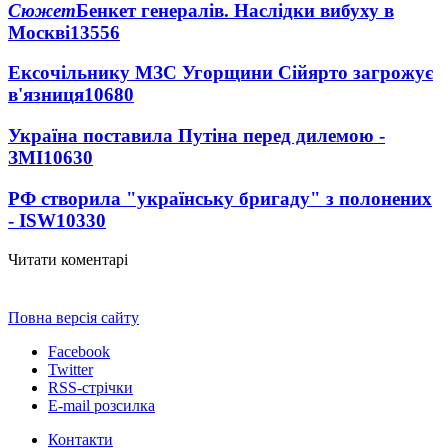
Сюжет
Бенкет генералів. Наслідки вибуху в
Москві
13556
Ексочільнику МЗС Угорщини Сійярто загрожує
в'язниця
10680
Україна поставила Путіна перед дилемою -
ЗМІ
10630
РФ створила "українську бригаду" з полонених
- ISW
10330
Читати коментарі
Повна версія сайту
Facebook
Twitter
RSS-стрічки
E-mail розсилка
Контакти