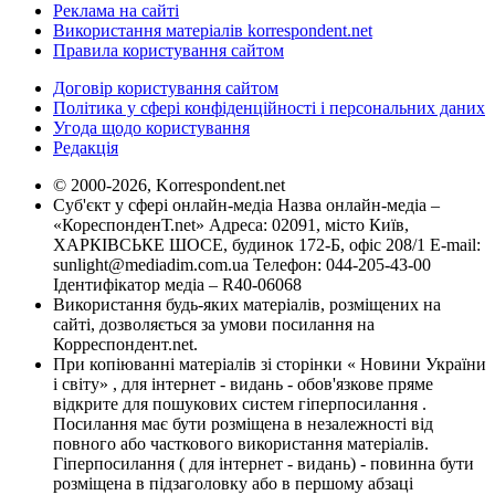
Реклама на сайті
Використання матеріалів korrespondent.net
Правила користування сайтом
Договір користування сайтом
Політика у сфері конфіденційності і персональних даних
Угода щодо користування
Редакція
© 2000-2026, Korrespondent.net
Суб'єкт у сфері онлайн-медіа Назва онлайн-медіа –
«КореспонденТ.net» Адреса: 02091, місто Київ,
ХАРКІВСЬКЕ ШОСЕ, будинок 172-Б, офіс 208/1 E-mail:
sunlight@mediadim.com.ua
Телефон: 044-205-43-00
Ідентифікатор медіа – R40-06068
Використання будь-яких матеріалів, розміщених на
сайті, дозволяється за умови посилання на
Корреспондент.net.
При копіюванні матеріалів зі сторінки « Новини України
і світу» , для інтернет - видань - обов'язкове пряме
відкрите для пошукових систем гіперпосилання .
Посилання має бути розміщена в незалежності від
повного або часткового використання матеріалів.
Гіперпосилання ( для інтернет - видань) - повинна бути
розміщена в підзаголовку або в першому абзаці