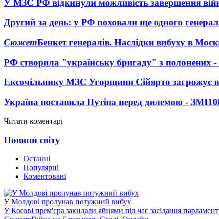
У МЗС РФ відкинули можливість завершення вій
Другий за день: у РФ поховали ще одного генерал
Сюжет
Бенкет генералів. Наслідки вибуху в Моск
РФ створила "українську бригаду" з полонених -
Ексочільнику МЗС Угорщини Сійярто загрожує в
Україна поставила Путіна перед дилемою - ЗМІ
10
Читати коментарі
Новини світу
Останні
Популярні
Коментовані
У Молдові пролунав потужний вибух
У Косові прем'єра закидали яйцями під час засідання парламент