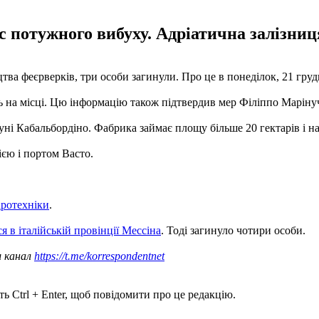
потужного вибуху. Адріатична залізниця 
ицтва феєрверків, три особи загинули. Про це в понеділок, 21 гру
а місці. Цю інформацію також підтвердив мер Філіппо Марінуччі
омуні Кабальбордіно. Фабрика займає площу більше 20 гектарів і на
єю і портом Васто.
іротехніки
.
я в італійській провінції Мессіна
. Тоді загинуло чотири особи.
ш канал
https://t.me/korrespondentnet
ь Ctrl + Enter, щоб повідомити про це редакцію.