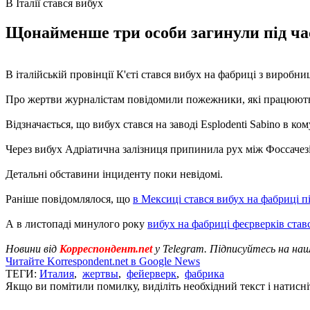
В Італії стався вибух
Щонайменше три особи загинули під час 
В італійській провінції К'єті стався вибух на фабриці з виробн
Про жертви журналістам повідомили пожежники, які працюють н
Відзначається, що вибух стався на заводі Esplodenti Sabino в к
Через вибух Адріатична залізниця припинила рух між Фоссачезі
Детальні обставини інциденту поки невідомі.
Раніше повідомлялося, що
в Мексиці стався вибух на фабриці п
А в листопаді минулого року
вибух на фабриці феєрверків ставс
Новини від
Корреспондент.net
у Telegram. Підписуйтесь на на
Читайте Korrespondent.net в Google News
ТЕГИ:
Италия
,
жертвы
,
фейерверк
,
фабрика
Якщо ви помітили помилку, виділіть необхідний текст і натисніт