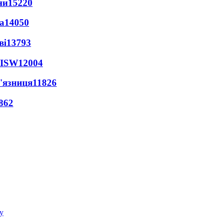
ни
15220
а
14050
ві
13793
 ISW
12004
'язниця
11826
862
у