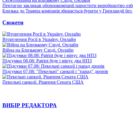
Сюжет
Війна на Близькому Сході. Онлайн
Пентагон закликав оборонкомпанії наростити виробництво озб
Близька до Трампа компанія збирається бурити у Гренландії без
Сюжети
Вторгнення Росії в Україну. Онлайн
Війна на Близькому Сході. Онлайн
Підсумки 08.08: Patriot буде і мінус два НПЗ
Підсумки 07.08: "Пекельні" санкції і "парад" дронів
Пекельні санкції. Рішення Сената США
ВИБІР РЕДАКТОРА