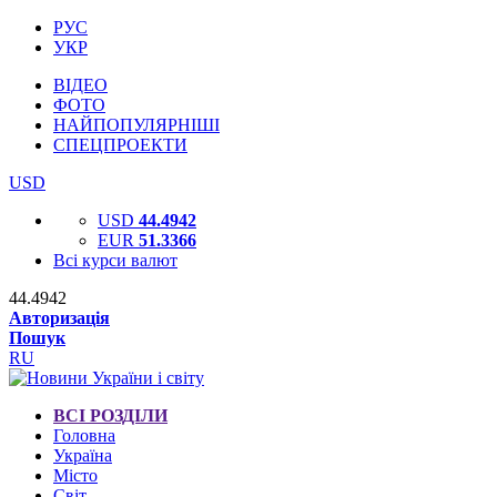
РУС
УКР
ВІДЕО
ФОТО
НАЙПОПУЛЯРНІШІ
СПЕЦПРОЕКТИ
USD
USD
44.4942
EUR
51.3366
Всі курси валют
44.4942
Авторизація
Пошук
RU
ВСІ РОЗДІЛИ
Головна
Україна
Місто
Світ