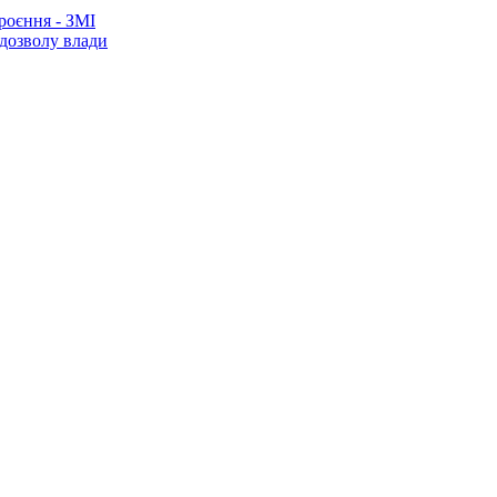
роєння - ЗМІ
 дозволу влади