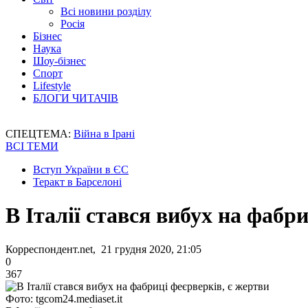
Всі новини розділу
Росія
Бізнес
Наука
Шоу-бізнес
Спорт
Lifestyle
БЛОГИ ЧИТАЧІВ
СПЕЦТЕМА:
Війна в Ірані
ВСІ ТЕМИ
Вступ України в ЄС
Теракт в Барселоні
В Італії стався вибух на фабр
Корреспондент.net, 21 грудня 2020, 21:05
0
367
Фото: tgcom24.mediaset.it