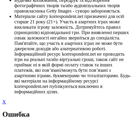
Будь-яке копіювання, передрук та відтворення
фотографічних творів та/або аудіовізуальних творів
правовласника Getty Images - суворо забороняється.
Матеріали сайту korrespondent.net призначені для осіб
старше 21 року (21+). Участь в азартних іграх може
викликати ігрову залежність. Дотримуйтесь правил
(принципів) відповідальної гри. При виявленні перших
ознак залежності негайно зверніться до спеціаліста.
Пам'ятайте, що участь в азартних іграх не може бути
джерелом доходів або альтернативою роботі.
Інформаційний ресурс korrespondent.net не проводить
ігри на реальні та/або віртуальні гроші, також сайт не
приймає ні в якій формі оплату ставок та інших
платежів, які пов’язані/можуть бути пов’язані з
азартними іграми, букмекерами чи тоталізаторами. Будь-
які матеріали на інформаційному ресурсі
korrespondent.net публікуються виключно в
інформаційних цілях.
X
Ошибка