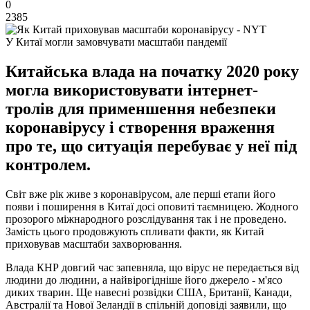
0
2385
У Китаї могли замовчувати масштаби пандемії
Китайська влада на початку 2020 року
могла використовувати інтернет-
тролів для применшення небезпеки
коронавірусу і створення враження
про те, що ситуація перебуває у неї під
контролем.
Світ вже рік живе з коронавірусом, але перші етапи його
появи і поширення в Китаї досі оповиті таємницею. Жодного
прозорого міжнародного розслідування так і не проведено.
Замість цього продовжують спливати факти, як Китай
приховував масштаби захворювання.
Влада КНР довгий час запевняла, що вірус не передається від
людини до людини, а найвірогідніше його джерело - м'ясо
диких тварин. Ще навесні розвідки США, Британії, Канади,
Австралії та Нової Зеландії в спільній доповіді заявили, що