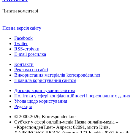
Читати коментарі
Повна версія сайту
Facebook
Twitter
RSS-стрічки
E-mail розсилка
Контакти
Реклама на сайті
Використання матеріалів korrespondent.net
Правила користування сайтом
Договір користування сайтом
Політика у сфері конфіденційності і персональних даних
Угода щодо користування
Редакція
© 2000-2026, Korrespondent.net
Суб'єкт у сфері онлайн-медіа Назва онлайн-медіа –
«КореспонденТ.net» Адреса: 02091, місто Київ,
ХАРКІВСЬКЕ ШОСЕ, будинок 172-Б, офіс 208/1 E-mail: