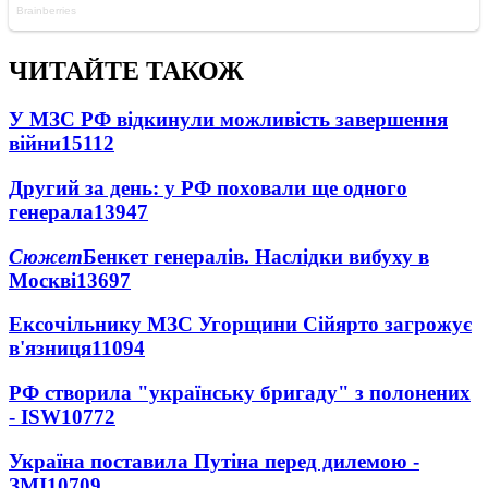
ЧИТАЙТЕ ТАКОЖ
У МЗС РФ відкинули можливість завершення
війни
15112
Другий за день: у РФ поховали ще одного
генерала
13947
Сюжет
Бенкет генералів. Наслідки вибуху в
Москві
13697
Ексочільнику МЗС Угорщини Сійярто загрожує
в'язниця
11094
РФ створила "українську бригаду" з полонених
- ISW
10772
Україна поставила Путіна перед дилемою -
ЗМІ
10709