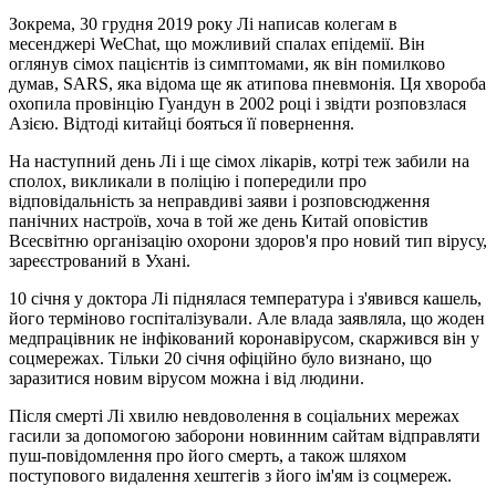
Зокрема, 30 грудня 2019 року Лі написав колегам в
месенджері WeChat, що можливий спалах епідемії. Він
оглянув сімох пацієнтів із симптомами, як він помилково
думав, SARS, яка відома ще як атипова пневмонія. Ця хвороба
охопила провінцію Гуандун в 2002 році і звідти розповзлася
Азією. Відтоді китайці бояться її повернення.
На наступний день Лі і ще сімох лікарів, котрі теж забили на
сполох, викликали в поліцію і попередили про
відповідальність за неправдиві заяви і розповсюдження
панічних настроїв, хоча в той же день Китай оповістив
Всесвітню організацію охорони здоров'я про новий тип вірусу,
зареєстрований в Ухані.
10 січня у доктора Лі піднялася температура і з'явився кашель,
його терміново госпіталізували. Але влада заявляла, що жоден
медпрацівник не інфікований коронавірусом, скаржився він у
соцмережах. Тільки 20 січня офіційно було визнано, що
заразитися новим вірусом можна і від людини.
Після смерті Лі хвилю невдоволення в соціальних мережах
гасили за допомогою заборони новинним сайтам відправляти
пуш-повідомлення про його смерть, а також шляхом
поступового видалення хештегів з його ім'ям із соцмереж.