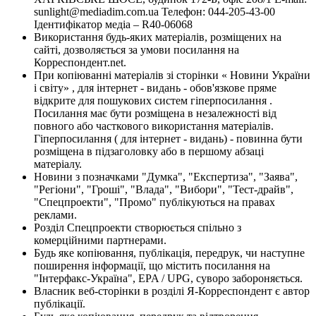
sunlight@mediadim.com.ua
Телефон: 044-205-43-00
Ідентифікатор медіа – R40-06068
Використання будь-яких матеріалів, розміщених на
сайті, дозволяється за умови посилання на
Корреспондент.net.
При копіюванні матеріалів зі сторінки « Новини України
і світу» , для інтернет - видань - обов'язкове пряме
відкрите для пошукових систем гіперпосилання .
Посилання має бути розміщена в незалежності від
повного або часткового використання матеріалів.
Гіперпосилання ( для інтернет - видань) - повинна бути
розміщена в підзаголовку або в першому абзаці
матеріалу.
Новини з позначками "Думка", "Експертиза", "Заява",
"Регіони", "Гроші", "Влада", "Вибори", "Тест-драйв",
"Спецпроекти", "Промо" публікуються на правах
реклами.
Розділ Спецпроекти створюється спільно з
комерційними партнерами.
Будь яке копіювання, публікація, передрук, чи наступне
поширення інформації, що містить посилання на
"Інтерфакс-Україна", EPA / UPG, суворо забороняється.
Власник веб-сторінки в розділі Я-Корреспондент є автор
публікації.