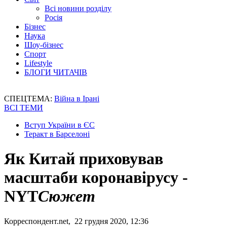
Всі новини розділу
Росія
Бізнес
Наука
Шоу-бізнес
Спорт
Lifestyle
БЛОГИ ЧИТАЧІВ
СПЕЦТЕМА:
Війна в Ірані
ВСІ ТЕМИ
Вступ України в ЄС
Теракт в Барселоні
Як Китай приховував
масштаби коронавірусу -
NYT
Сюжет
Корреспондент.net, 22 грудня 2020, 12:36