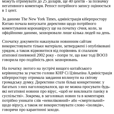
можуть отримувати до 25 доларів, ще 40 центів - за позначку
негативного коментаря. Репост потрібного запису оцінюється
в 1 цент.
За даними The New York Times, адміністрація кіберпростору
Китаю почала випускати директиви щодо потрібного
коментування коронавірусу ще на початку січня, коли, за
офіційними даними, захворювали лише кілька людей на день.
Спочатку документи наказували новинним сайтам
використовувати тільки матеріали, затверджені і опубліковані
урядом, а також відмовитися від порівнянь зі спалахом
атипової пневмонії 2002 року - попри те, що вже тоді ВООЗ
говорила про подібність двох захворювань.
На початку лютого на зустрічі вищого китайського
керівництва за участю голови КНР Сі Цзіньпіна Адміністрація
кіберпростору отримала завдання вплинути на світову
громадську думку. Директиви стали більш конкретними: у
багатьох з них наголошувалося, що не можна просувати будь-
які негативні новини про вірус, «щоб не викликати паніку в
суспільстві». Зокрема, в заголовках новин та в коментарях
потрібно уникати слів «невиліковний» або «смертельний»
щодо вірусу, а також не використовувати слово «ізоляція»,
говорячи про карантинні заходи.