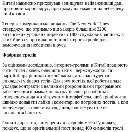
Китай навмисно приховував і знищував найважливіші дані
про новий коронавірус, при цьому наражаючи на небезпеку
інші країни.
Тепер же американське видання The New York Times
стверджує, що отримало від хакерів більш ніж 3200
китайських урядових директив і 1800 службових записок, в
яких йдеться про використання інтернет-тролів для
замовчування небезпеки вірусу.
Фабрика тролів
За оцінками дослідників, інтернет-тролями в Китаї працюють
сотні тисяч людей, більшість з них - держслужбовці та
партійні працівники нижчої ланки, а також студенти і
викладачі університетів. Для зручності їхньої роботи влада
укладає контракти з великими розробниками програмного
забезпечення в рамках держзакупівель - розробники
створюють додатки зі зручним інтерфейсом, щоб тролі могли
швидко додавати лайки і коментарі до потрібних постів, а їхні
менеджери - ставити їм завдання, відстежувати їхнє
виконання і оплату.
Одна з директив, випущених для тролів міста Гуанчжоу,
показує, що за оригінальний пост понад 400 символів тролі