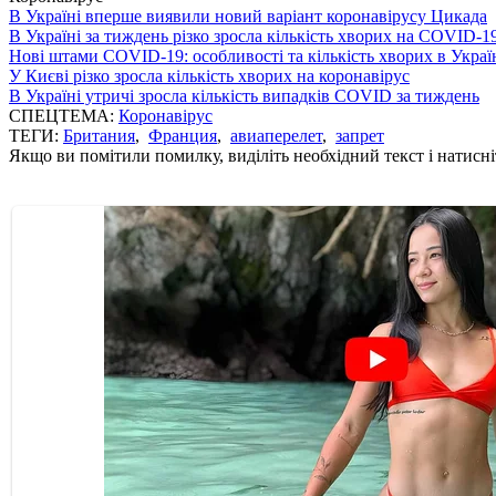
В Україні вперше виявили новий варіант коронавірусу Цикада
В Україні за тиждень різко зросла кількість хворих на COVID-1
Нові штами COVID-19: особливості та кількість хворих в Украї
У Києві різко зросла кількість хворих на коронавірус
В Україні утричі зросла кількість випадків COVID за тиждень
СПЕЦТЕМА:
Коронавірус
ТЕГИ:
Британия
,
Франция
,
авиаперелет
,
запрет
Якщо ви помітили помилку, виділіть необхідний текст і натисніт