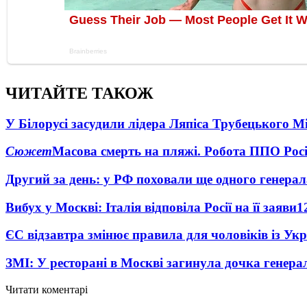
ЧИТАЙТЕ ТАКОЖ
У Білорусі засудили лідера Ляпіса Трубецького М
Сюжет
Масова смерть на пляжі. Робота ППО Росі
Другий за день: у РФ поховали ще одного генерал
Вибух у Москві: Італія відповіла Росії на її заяви
1
ЄС відзавтра змінює правила для чоловіків із Ук
ЗМІ: У ресторані в Москві загинула дочка генера
Читати коментарі