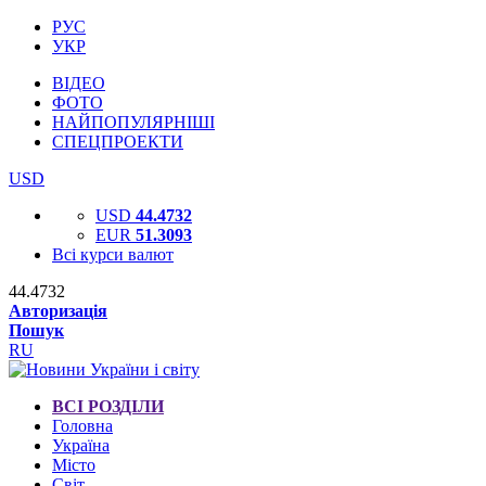
РУС
УКР
ВІДЕО
ФОТО
НАЙПОПУЛЯРНІШІ
СПЕЦПРОЕКТИ
USD
USD
44.4732
EUR
51.3093
Всі курси валют
44.4732
Авторизація
Пошук
RU
ВСІ РОЗДІЛИ
Головна
Україна
Місто
Світ