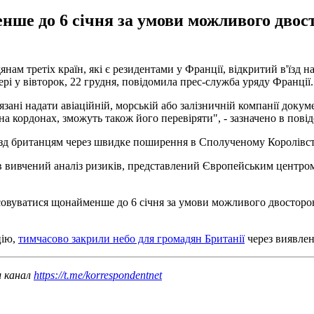
нше до 6 січня за умови можливого двос
ам третіх країн, які є резидентами у Франції, відкритий в'їзд н
рі у вівторок, 22 грудня, повідомила прес-служба уряду Франції.
язані надати авіаційній, морській або залізничній компанії докум
а кордонах, зможуть також його перевіряти", - зазначено в пові
'їзд британцям через швидке поширення в Сполученому Королівств
в вивчений аналіз ризиків, представлений Європейським центро
.
осовуватися щонайменше до 6 січня за умови можливого двосторо
цію,
тимчасово закрили небо для громадян Британії
через виявлен
ш канал
https://t.me/korrespondentnet