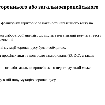
тороннього або загальноєвропейського
а французьку територію за наявності негативного тесту на
ент лабораторії аналізів, що містить негативний результат тесту
домленні.
і мутації коронавірусу була необхідною.
м профілактики та контролю захворювань (ECDC), а також
ннього або загальноєвропейського перегляду, який може
у в ній нову мутацію коронавірусу.