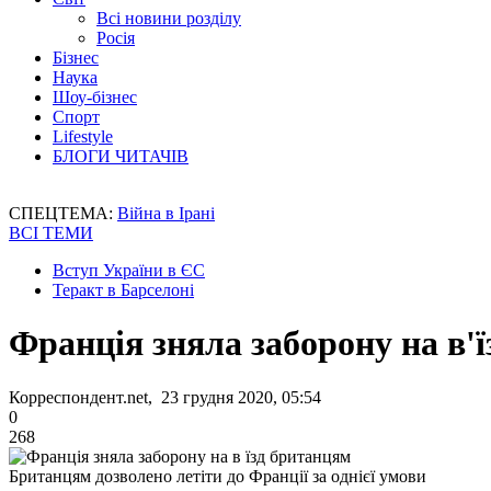
Всі новини розділу
Росія
Бізнес
Наука
Шоу-бізнес
Спорт
Lifestyle
БЛОГИ ЧИТАЧІВ
СПЕЦТЕМА:
Війна в Ірані
ВСІ ТЕМИ
Вступ України в ЄС
Теракт в Барселоні
Франція зняла заборону на в'
Корреспондент.net, 23 грудня 2020, 05:54
0
268
Британцям дозволено летіти до Франції за однієї умови