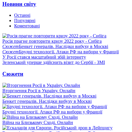
Новини світу
Останні
Популярні
Коментовані
Росія прагне повторити кризу 2022 року - Сибіга
Сюжет
Бенкет генералів. Наслідки вибуху в Москві
Сюжет
Брудні технології. Атаки РФ на вибори у Франції
У Росії стався масштабний збій інтернету
Зеленський уперше здійснить візит до Сербії - ЗМІ
Сюжети
Вторгнення Росії в Україну. Онлайн
Бенкет генералів. Наслідки вибуху в Москві
Брудні технології. Атаки РФ на вибори у Франції
Війна на Близькому Сході. Онлайн