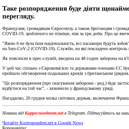
Таке розпорядження буде діяти щонайме
перегляду.
Французам, громадянам Євросоюзу, а також британцям і громадян
COVID-19, зробленого не пізніше, ніж за три доби. Про це ввече
"Якою б не була їхня національність, всі пасажири будуть зобов'
на Sars-CoV-2 (COVID-19). Служби, на які покладено контроль н
Як пояснили в прес-службі, введена на 48 годин заборона на в
У цей час спільно з Єврокомісією та державами-членами ЄС бу
пройшло обговорення подальших кроків з британським урядом
"Це розпорядження (про скасування заборони - ред.) буде заст
відбутися на той час", - зазначили у французькому уряді.
Нагадаємо, 20 грудня низка світових держав, включаючи Фран
Новини від
Корреспондент.net
в Telegram. Підписуйтесь на на
Читайте Korrespondent.net в Google News
Коронавірус