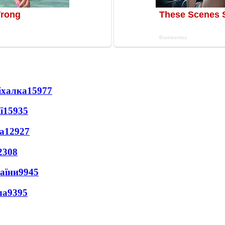
іхалка
15977
ї
15935
а
12927
2308
раїни
9945
ла
9395