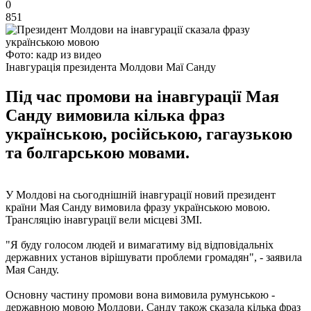
0
851
Фото: кадр из видео
Інавгурація президента Молдови Маї Санду
Під час промови на інавгурації Мая
Санду вимовила кілька фраз
українською, російською, гагаузькою
та болгарською мовами.
У Молдові на сьогоднішній інавгурації новий президент
країни Мая Санду вимовила фразу українською мовою.
Трансляцію інавгурації вели місцеві ЗМІ.
"Я буду голосом людей и вимагатиму від відповідальніх
державних установ вірішувати проблеми громадян", - заявила
Мая Санду.
Основну частину промови вона вимовила румунською -
державною мовою Молдови. Санду також сказала кілька фраз