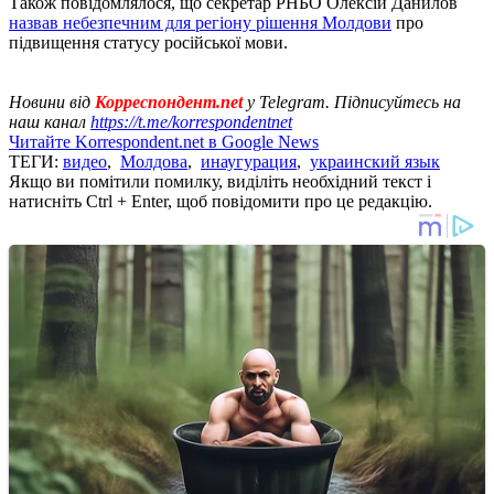
Також повідомлялося, що секретар РНБО Олексій Данилов
назвав небезпечним для регіону рішення Молдови
про
підвищення статусу російської мови.
Новини від
Корреспондент.net
у Telegram. Підписуйтесь на
наш канал
https://t.me/korrespondentnet
Читайте Korrespondent.net в Google News
ТЕГИ:
видео
,
Молдова
,
инаугурация
,
украинский язык
Якщо ви помітили помилку, виділіть необхідний текст і
натисніть Ctrl + Enter, щоб повідомити про це редакцію.