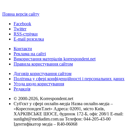
Повна версія сайту
Facebook
Twitter
RSS-стрічки
E-mail розсилка
Контакти
Реклама на сайті
Використання матеріалів korrespondent.net
Правила користування сайтом
Договір користування сайтом
Політика у сфері конфіденційності і персональних даних
Угода щодо користування
Редакція
© 2000-2026, Korrespondent.net
Суб'єкт у сфері онлайн-медіа Назва онлайн-медіа –
«КореспонденТ.net» Адреса: 02091, місто Київ,
ХАРКІВСЬКЕ ШОСЕ, будинок 172-Б, офіс 208/1 E-mail:
sunlight@mediadim.com.ua
Телефон: 044-205-43-00
Ідентифікатор медіа – R40-06068