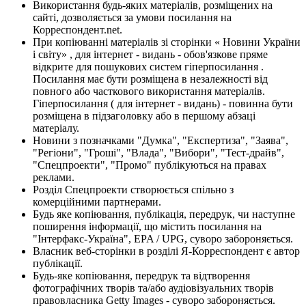
Використання будь-яких матеріалів, розміщених на
сайті, дозволяється за умови посилання на
Корреспондент.net.
При копіюванні матеріалів зі сторінки « Новини України
і світу» , для інтернет - видань - обов'язкове пряме
відкрите для пошукових систем гіперпосилання .
Посилання має бути розміщена в незалежності від
повного або часткового використання матеріалів.
Гіперпосилання ( для інтернет - видань) - повинна бути
розміщена в підзаголовку або в першому абзаці
матеріалу.
Новини з позначками "Думка", "Експертиза", "Заява",
"Регіони", "Гроші", "Влада", "Вибори", "Тест-драйв",
"Спецпроекти", "Промо" публікуються на правах
реклами.
Розділ Спецпроекти створюється спільно з
комерційними партнерами.
Будь яке копіювання, публікація, передрук, чи наступне
поширення інформації, що містить посилання на
"Інтерфакс-Україна", EPA / UPG, суворо забороняється.
Власник веб-сторінки в розділі Я-Корреспондент є автор
публікації.
Будь-яке копіювання, передрук та відтворення
фотографічних творів та/або аудіовізуальних творів
правовласника Getty Images - суворо забороняється.