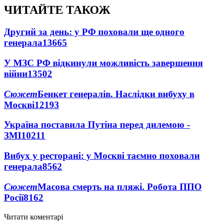
ЧИТАЙТЕ ТАКОЖ
Другий за день: у РФ поховали ще одного
генерала
13665
У МЗС РФ відкинули можливість завершення
війни
13502
Сюжет
Бенкет генералів. Наслідки вибуху в
Москві
12193
Україна поставила Путіна перед дилемою -
ЗМІ
10211
Вибух у ресторані: у Москві таємно поховали
генерала
8562
Сюжет
Масова смерть на пляжі. Робота ППО
Росії
8162
Читати коментарі