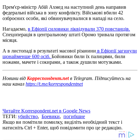
Прем'єр-міністр Абій Ахмед на наступний день направив
федеральні війська в зону конфлікту. Військові вбили 42
озброєних особи, які обвинувачувалися в нападі на село.
Нагадаємо,
в Ефіопії силовики ліквідували 370 повстанців.
Спецоперація в центральному штаті Оромо тривала протягом
місяця.
А в листопаді в результаті масової різанини
в Ефіопії загинули
щонайменше 600 осіб.
Бойовики били їх палицями, били
ножами, мачете і сокирами, а також душили мотузками.
Новини від
Корреспондент.net
в Telegram. Підписуйтесь на
наш канал
https://t.me/korrespondentnet
Читайте Korrespondent.net в Google News
ТЕГИ:
убийство
,
Боевики
,
погибшие
Якщо ви помітили помилку, виділіть необхідний текст і
натисніть Ctrl + Enter, щоб повідомити про це редакцію.