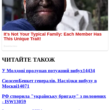
ЧИТАЙТЕ ТАКОЖ
У Молдові пролунав потужний вибух
14434
Сюжет
Бенкет генералів. Наслідки вибуху в
Москві
14071
РФ створила "українську бригаду" з полонених
- ISW
13059