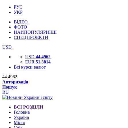
РУС
УКР
ВІДЕО
ФОТО
НАЙПОПУЛЯРНІШІ
СПЕЦПРОЕКТИ
USD
USD
44.4962
EUR
51.3814
Всі курси валют
44.4962
Авторизація
Пошук
RU
ВСІ РОЗДІЛИ
Головна
Україна
Місто
Світ