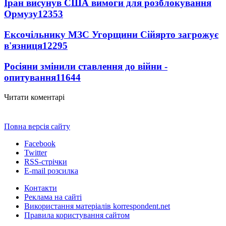
Іран висунув США вимоги для розблокування
Ормузу
12353
Ексочільнику МЗС Угорщини Сійярто загрожує
в'язниця
12295
Росіяни змінили ставлення до війни -
опитування
11644
Читати коментарі
Повна версія сайту
Facebook
Twitter
RSS-стрічки
E-mail розсилка
Контакти
Реклама на сайті
Використання матеріалів korrespondent.net
Правила користування сайтом