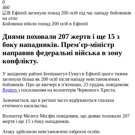
0
460
Бойовики вбили понад 200 осіб в Ефіопії
Днями поховали 207 жертв і ще 15 з
боку нападників. Прем'єр-міністр
направив федеральні війська в зону
конфлікту.
У західному районі Бенішангул-Гумуз в Ефіопії цього тижня
загинули більш як 200 осіб після нападу невстановлених
бойовиків. Про це ввечері в п'ятницю, 25 грудня, повідомляє
Reuters
з посиланням на волонтерів Червоного Хреста.
Зазначається, що в регіоні часто відбуваються спалахи
етнічного насильства.
Волонтер Мелесе Месфін повідомив, що днями поховали 207
жертв і ще 15 з боку нападників.
Атаку здійснили невстановлені озброєні особи.