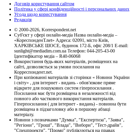
Договір користування сайтом
Політика у сфері конфіденційності і персональних даних
Угода щодо користування
Редакція
© 2000-2026, Korrespondent.net
Суб'єкт у сфері онлайн-медіа Назва онлайн-медіа –
«КореспонденТ.net» Адреса: 02091, місто Київ,
ХАРКІВСЬКЕ ШОСЕ, будинок 172-Б, офіс 208/1 E-mail:
sunlight@mediadim.com.ua
Телефон: 044-205-43-00
Ідентифікатор медіа – R40-06068
Використання будь-яких матеріалів, розміщених на
сайті, дозволяється за умови посилання на
Корреспондент.net.
При копіюванні матеріалів зі сторінки « Новини України
і світу» , для інтернет - видань - обов'язкове пряме
відкрите для пошукових систем гіперпосилання .
Посилання має бути розміщена в незалежності від
повного або часткового використання матеріалів.
Гіперпосилання ( для інтернет - видань) - повинна бути
розміщена в підзаголовку або в першому абзаці
матеріалу.
Новини з позначками "Думка", "Експертиза", "Заява",
"Регіони", "Гроші", "Влада", "Вибори", "Тест-драйв",
"Спецпроекти", "Промо" публікуються на правах