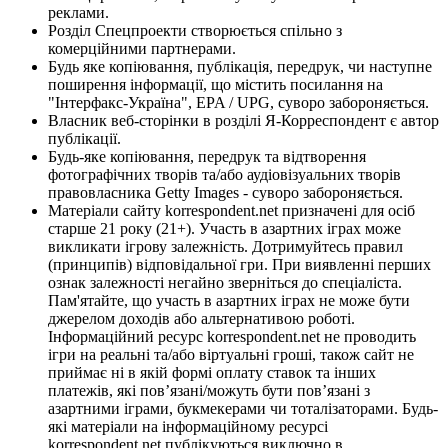
реклами.
Розділ Спецпроекти створюється спільно з
комерційними партнерами.
Будь яке копіювання, публікація, передрук, чи наступне
поширення інформації, що містить посилання на
"Інтерфакс-Україна", EPA / UPG, суворо забороняється.
Власник веб-сторінки в розділі Я-Корреспондент є автор
публікації.
Будь-яке копіювання, передрук та відтворення
фотографічних творів та/або аудіовізуальних творів
правовласника Getty Images - суворо забороняється.
Матеріали сайту korrespondent.net призначені для осіб
старше 21 року (21+). Участь в азартних іграх може
викликати ігрову залежність. Дотримуйтесь правил
(принципів) відповідальної гри. При виявленні перших
ознак залежності негайно зверніться до спеціаліста.
Пам'ятайте, що участь в азартних іграх не може бути
джерелом доходів або альтернативою роботі.
Інформаційний ресурс korrespondent.net не проводить
ігри на реальні та/або віртуальні гроші, також сайт не
приймає ні в якій формі оплату ставок та інших
платежів, які пов’язані/можуть бути пов’язані з
азартними іграми, букмекерами чи тоталізаторами. Будь-
які матеріали на інформаційному ресурсі
korrespondent.net публікуються виключно в