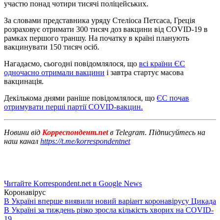
участю понад чотири тисячі поліцейських.
За словами представника уряду Стеліоса Петсаса, Греція
розраховує отримати 300 тисяч доз вакцини від COVID-19 в
рамках першого траншу. На початку в країні планують
вакцинувати 150 тисяч осіб.
Нагадаємо, сьогодні повідомлялося, що
всі країни ЄС
одночасно отримали вакцини
і завтра стартує масова
вакцинація.
Декількома днями раніше повідомлялося, що
ЄС почав
отримувати перші партії COVID-вакцин.
Новини від
Корреспондент.net
в Telegram. Підписуйтесь на
наш канал
https://t.me/korrespondentnet
Читайте Korrespondent.net в Google News
Коронавірус
В Україні вперше виявили новий варіант коронавірусу Цикада
В Україні за тиждень різко зросла кількість хворих на COVID-
19