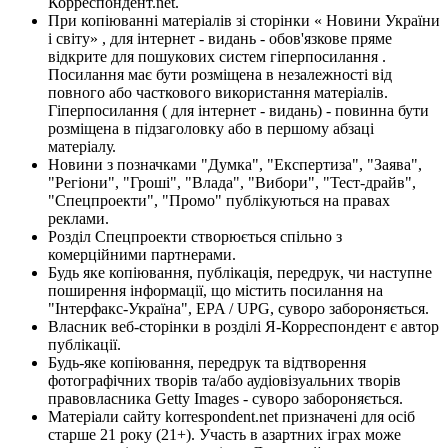
Корреспондент.net.
При копіюванні матеріалів зі сторінки « Новини України
і світу» , для інтернет - видань - обов'язкове пряме
відкрите для пошукових систем гіперпосилання .
Посилання має бути розміщена в незалежності від
повного або часткового використання матеріалів.
Гіперпосилання ( для інтернет - видань) - повинна бути
розміщена в підзаголовку або в першому абзаці
матеріалу.
Новини з позначками "Думка", "Експертиза", "Заява",
"Регіони", "Гроші", "Влада", "Вибори", "Тест-драйв",
"Спецпроекти", "Промо" публікуються на правах
реклами.
Розділ Спецпроекти створюється спільно з
комерційними партнерами.
Будь яке копіювання, публікація, передрук, чи наступне
поширення інформації, що містить посилання на
"Інтерфакс-Україна", EPA / UPG, суворо забороняється.
Власник веб-сторінки в розділі Я-Корреспондент є автор
публікації.
Будь-яке копіювання, передрук та відтворення
фотографічних творів та/або аудіовізуальних творів
правовласника Getty Images - суворо забороняється.
Матеріали сайту korrespondent.net призначені для осіб
старше 21 року (21+). Участь в азартних іграх може