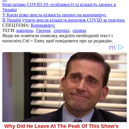
Нові штами COVID-19: особливості та кількість хворих в
Україні
У Києві різко зросла кількість хворих на коронавірус
В Україні утричі зросла кількість випадків COVID за тиждень
СПЕЦТЕМА:
Коронавірус
ТЕГИ:
вакцина
,
Греция
,
спецназ
,
охрана
Якщо ви помітили помилку, виділіть необхідний текст і
натисніть Ctrl + Enter, щоб повідомити про це редакцію.