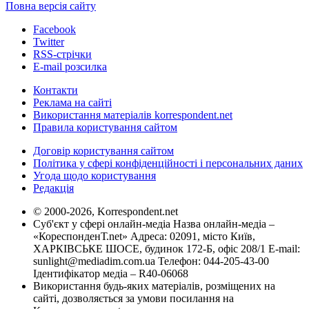
Повна версія сайту
Facebook
Twitter
RSS-стрічки
E-mail розсилка
Контакти
Реклама на сайті
Використання матеріалів korrespondent.net
Правила користування сайтом
Договір користування сайтом
Політика у сфері конфіденційності і персональних даних
Угода щодо користування
Редакція
© 2000-2026, Korrespondent.net
Суб'єкт у сфері онлайн-медіа Назва онлайн-медіа –
«КореспонденТ.net» Адреса: 02091, місто Київ,
ХАРКІВСЬКЕ ШОСЕ, будинок 172-Б, офіс 208/1 E-mail:
sunlight@mediadim.com.ua
Телефон: 044-205-43-00
Ідентифікатор медіа – R40-06068
Використання будь-яких матеріалів, розміщених на
сайті, дозволяється за умови посилання на