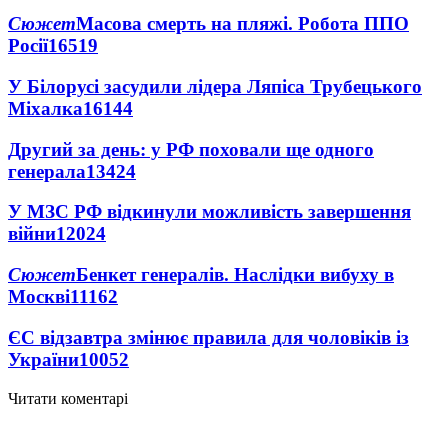
Сюжет
Масова смерть на пляжі. Робота ППО
Росії
16519
У Білорусі засудили лідера Ляпіса Трубецького
Міхалка
16144
Другий за день: у РФ поховали ще одного
генерала
13424
У МЗС РФ відкинули можливість завершення
війни
12024
Сюжет
Бенкет генералів. Наслідки вибуху в
Москві
11162
ЄС відзавтра змінює правила для чоловіків із
України
10052
Читати коментарі