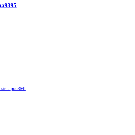
ла
9395
ків - росЗМІ