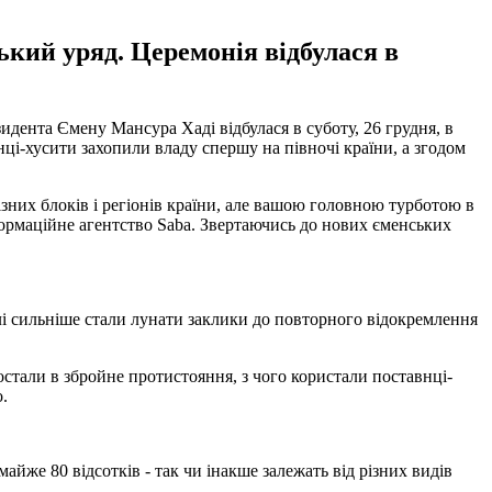
ький уряд. Церемонія відбулася в
зидента Ємену Мансура Хаді відбулася в суботу, 26 грудня, в
анці-хусити захопили владу спершу на півночі країни, а згодом
зних блоків і регіонів країни, але вашою головною турботою в
нформаційне агентство Saba. Звертаючись до нових єменських
лі сильніше стали лунати заклики до повторного відокремлення
стали в збройне протистояння, з чого користали поставнці-
.
айже 80 відсотків - так чи інакше залежать від різних видів