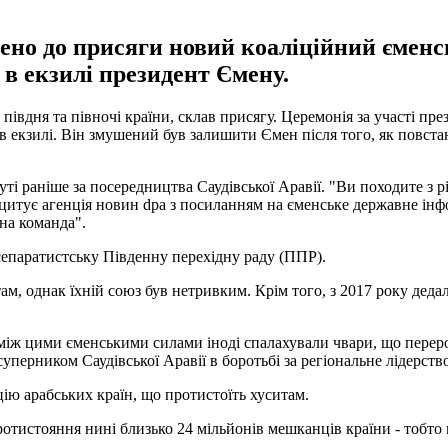
дено до присяги новий коаліційний єменс
є в екзилі президент Ємену.
івдня та півночі країни, склав присягу. Церемонія за участі пре
ає в екзилі. Він змушений був залишити Ємен після того, як повст
 раніше за посередництва Саудівської Аравії. "Ви походите з рі
і, цитує агенція новин dpa з посиланням на єменське державне і
на команда".
 сепаратистську Південну перехідну раду (ППР).
м, однак їхній союз був нетривким. Крім того, з 2017 року деда
між цими єменськими силами іноді спалахували чвари, що переро
уперником Саудівської Аравії в боротьбі за регіональне лідерство
цію арабських країн, що протистоїть хуситам.
ротистояння нині близько 24 мільйонів мешканців країни - тобто м