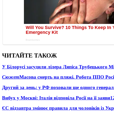
ЧИТАЙТЕ ТАКОЖ
У Білорусі засудили лідера Ляпіса Трубецького М
Сюжет
Масова смерть на пляжі. Робота ППО Росі
Другий за день: у РФ поховали ще одного генерал
Вибух у Москві: Італія відповіла Росії на її заяви
1
ЄС відзавтра змінює правила для чоловіків із Ук