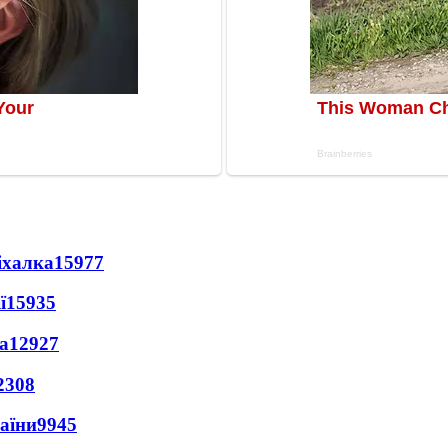
іхалка
15977
ї
15935
а
12927
2308
раїни
9945