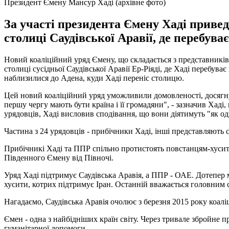
Президент Ємену Мансур Хаді (архівне фото)
За участі президента Ємену Хаді приве
столиці Саудівської Аравії, де перебува
Новий коаліційний уряд Ємену, що складається з представників п
столиці сусідньої Саудівської Аравії Ер-Ріяді, де Хаді перебув
наблизилися до Адена, куди Хаді переніс столицю.
Цей новий коаліційний уряд уможливили домовленості, досягнуті
першу чергу мають бути країна і її громадяни", - зазначив Хад
урядовців, Хаді висловив сподівання, що вони діятимуть "як од
Частина з 24 урядовців - прибічники Хаді, інші представляють
Прибічникі Хаді та ППР спільно протистоять повстанцям-хусита
Південного Ємену від Півночі.
Уряд Хаді підтримує Саудівська Аравія, а ППР - ОАЕ. Дотепер 
хусити, котрих підтримує Іран. Останній вважається головним с
Нагадаємо, Саудівська Аравія очолює з березня 2015 року коалі
Ємен - одна з найбідніших країн світу. Через тривале збройне п
гуманітарної допомоги.