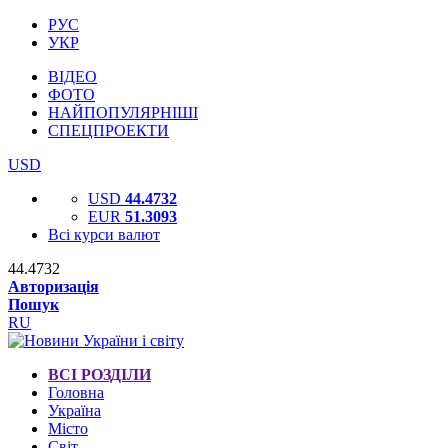
РУС
УКР
ВІДЕО
ФОТО
НАЙПОПУЛЯРНІШІ
СПЕЦПРОЕКТИ
USD
USD
44.4732
EUR
51.3093
Всі курси валют
44.4732
Авторизація
Пошук
RU
ВСІ РОЗДІЛИ
Головна
Україна
Місто
Світ