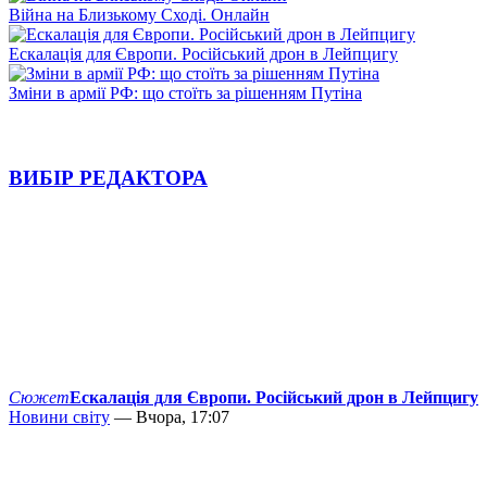
Війна на Близькому Сході. Онлайн
Ескалація для Європи. Російський дрон в Лейпцигу
Зміни в армії РФ: що стоїть за рішенням Путіна
ВИБІР РЕДАКТОРА
Сюжет
Ескалація для Європи. Російський дрон в Лейпцигу
Новини світу
— Вчора, 17:07