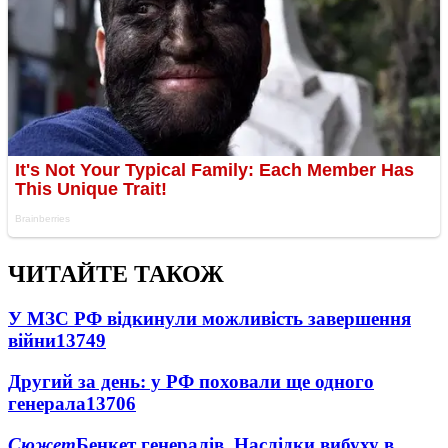
ЧИТАЙТЕ ТАКОЖ
У МЗС РФ відкинули можливість завершення
війни
13749
Другий за день: у РФ поховали ще одного
генерала
13706
Сюжет
Бенкет генералів. Наслідки вибуху в