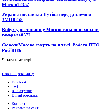
Москві
12357
Україна поставила Путіна перед дилемою -
ЗМІ
10255
Вибух у ресторані: у Москві таємно поховали
генерала
8572
Сюжет
Масова смерть на пляжі. Робота ППО
Росії
8186
Читати коментарі
Повна версія сайту
Facebook
Twitter
RSS-стрічки
E-mail розсилка
Контакти
Реклама на сайті