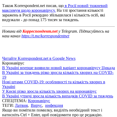
Також Korrespondent.net писав, що
в Росії новий тижневий
максимум щодо коронавірусу.
На тлі зростання кількості
заражень в Росії рекордно збільшилася і кількість осіб, які
видужали - до понад 175 тисяч за тиждень.
Новини від
Корреспондент.net
у Telegram. Підписуйтесь на
наш канал
https://t.me/korrespondentnet
Читайте Korrespondent.net в Google News
Коронавірус
В Україні вперше виявили новий варіант коронавірусу Цикада
В Україні за тиждень різко зросла кількість хворих на COVID-
19
Нові штами COVID-19: особливості та кількість хворих в
Україні
У Києві різко зросла кількість хворих на коронавірус
В Україні утричі зросла кількість випадків COVID за тиждень
СПЕЦТЕМА:
Коронавірус
ТЕГИ:
Латвия
,
Вирус
,
инфекция
Якщо ви помітили помилку, виділіть необхідний текст і
натисніть Ctrl + Enter, щоб повідомити про це редакцію.