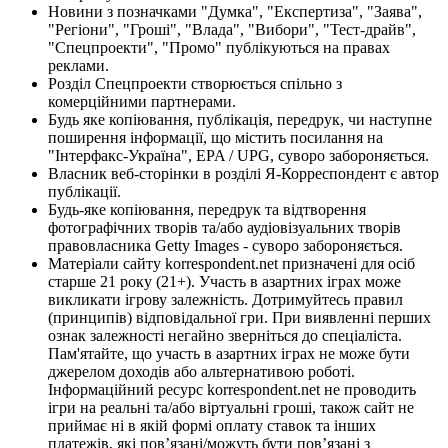
Новини з позначками "Думка", "Експертиза", "Заява",
"Регіони", "Гроші", "Влада", "Вибори", "Тест-драйв",
"Спецпроекти", "Промо" публікуються на правах
реклами.
Розділ Спецпроекти створюється спільно з
комерційними партнерами.
Будь яке копіювання, публікація, передрук, чи наступне
поширення інформації, що містить посилання на
"Інтерфакс-Україна", EPA / UPG, суворо забороняється.
Власник веб-сторінки в розділі Я-Корреспондент є автор
публікації.
Будь-яке копіювання, передрук та відтворення
фотографічних творів та/або аудіовізуальних творів
правовласника Getty Images - суворо забороняється.
Матеріали сайту korrespondent.net призначені для осіб
старше 21 року (21+). Участь в азартних іграх може
викликати ігрову залежність. Дотримуйтесь правил
(принципів) відповідальної гри. При виявленні перших
ознак залежності негайно зверніться до спеціаліста.
Пам'ятайте, що участь в азартних іграх не може бути
джерелом доходів або альтернативою роботі.
Інформаційний ресурс korrespondent.net не проводить
ігри на реальні та/або віртуальні гроші, також сайт не
приймає ні в якій формі оплату ставок та інших
платежів, які пов’язані/можуть бути пов’язані з