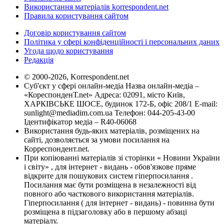
Використання матеріалів korrespondent.net
Правила користування сайтом
Договір користування сайтом
Політика у сфері конфіденційності і персональних даних
Угода щодо користування
Редакція
© 2000-2026, Korrespondent.net
Суб'єкт у сфері онлайн-медіа Назва онлайн-медіа –
«КореспонденТ.net» Адреса: 02091, місто Київ,
ХАРКІВСЬКЕ ШОСЕ, будинок 172-Б, офіс 208/1 E-mail:
sunlight@mediadim.com.ua
Телефон: 044-205-43-00
Ідентифікатор медіа – R40-06068
Використання будь-яких матеріалів, розміщених на
сайті, дозволяється за умови посилання на
Корреспондент.net.
При копіюванні матеріалів зі сторінки « Новини України
і світу» , для інтернет - видань - обов'язкове пряме
відкрите для пошукових систем гіперпосилання .
Посилання має бути розміщена в незалежності від
повного або часткового використання матеріалів.
Гіперпосилання ( для інтернет - видань) - повинна бути
розміщена в підзаголовку або в першому абзаці
матеріалу.