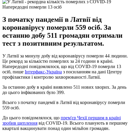
Напередодні померли 13 осіб
З початку пандемії в Латвії від
коронавірусу померли 559 осіб. За
останню добу 511 громадян отримали
тест з позитивним результатом.
У Латвії за минулу добу від коронавірусу померли 44 людини.
Це рекорд за кількістю померлих за 24 години в країні.
Напередодні повідомлялося, що від COVID-19 померли 13
осіб, пише
Інтерфакс-Україна
з посиланням на дані Центру
профілактики і контролю захворюваності Латвії.
За останню добу в країні виявлено 511 нових хворих. За день
до цього інфікованих було 399.
Всього з початку пандемії в Латвії від коронавірусу померли
559 осіб.
До цього повідомлялося, що
прем'єр Чехії першим в країні
зробив щеплення
від COVID-19. Всього планують в першому
кварталі вакцинувати понад один мільйон громадян.