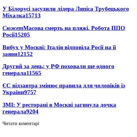
У Білорусі засудили лідера Ляпіса Трубецького
Міхалка
15713
Сюжет
Масова смерть на пляжі. Робота ППО
Росії
15205
Вибух у Москві: Італія відповіла Росії на її
заяви
12152
Другий за день: у РФ поховали ще одного
генерала
11565
ЄС відзавтра змінює правила для чоловіків із
України
9757
ЗМІ: У ресторані в Москві загинула дочка
генерала
9204
Читати коментарі