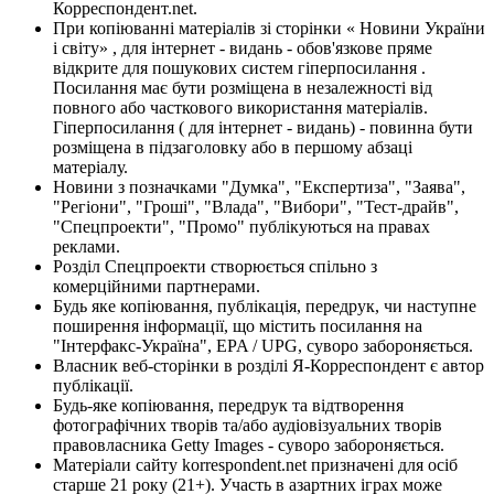
Корреспондент.net.
При копіюванні матеріалів зі сторінки « Новини України
і світу» , для інтернет - видань - обов'язкове пряме
відкрите для пошукових систем гіперпосилання .
Посилання має бути розміщена в незалежності від
повного або часткового використання матеріалів.
Гіперпосилання ( для інтернет - видань) - повинна бути
розміщена в підзаголовку або в першому абзаці
матеріалу.
Новини з позначками "Думка", "Експертиза", "Заява",
"Регіони", "Гроші", "Влада", "Вибори", "Тест-драйв",
"Спецпроекти", "Промо" публікуються на правах
реклами.
Розділ Спецпроекти створюється спільно з
комерційними партнерами.
Будь яке копіювання, публікація, передрук, чи наступне
поширення інформації, що містить посилання на
"Інтерфакс-Україна", EPA / UPG, суворо забороняється.
Власник веб-сторінки в розділі Я-Корреспондент є автор
публікації.
Будь-яке копіювання, передрук та відтворення
фотографічних творів та/або аудіовізуальних творів
правовласника Getty Images - суворо забороняється.
Матеріали сайту korrespondent.net призначені для осіб
старше 21 року (21+). Участь в азартних іграх може