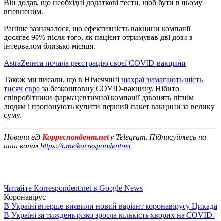
Він додав, що необхідні додаткові тести, щоб бути в цьому
впевненим.
Раніше зазначалося, що ефективність вакцини компанії
досягає 90% після того, як пацієнт отримував дві дози з
інтервалом близько місяця.
AstraZeneca почала реєстрацію своєї COVID-вакцини
Також ми писали, що в Німеччині
шахраї вимагають шість
тисяч євро
за безкоштовну COVID-вакцину. Нібито
співробітники фармацевтичної компанії дзвонять літнім
людям і пропонують купити перший пакет вакцини за велику
суму.
Новини від
Корреспондент.net
у Telegram. Підписуйтесь на
наш канал
https://t.me/korrespondentnet
Читайте Korrespondent.net в Google News
Коронавірус
В Україні вперше виявили новий варіант коронавірусу Цикада
В Україні за тиждень різко зросла кількість хворих на COVID-