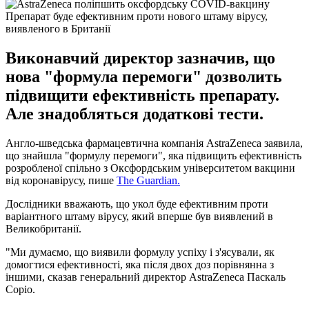
Препарат буде ефективним проти нового штаму вірусу,
виявленого в Британії
Виконавчий директор зазначив, що
нова "формула перемоги" дозволить
підвищити ефективність препарату.
Але знадобляться додаткові тести.
Англо-шведська фармацевтична компанія AstraZeneca заявила,
що знайшла "формулу перемоги", яка підвищить ефективність
розробленої спільно з Оксфордським університетом вакцини
від коронавірусу, пише
The Guardian.
Дослідники вважають, що укол буде ефективним проти
варіантного штаму вірусу, який вперше був виявлений в
Великобританії.
"Ми думаємо, що виявили формулу успіху і з'ясували, як
домогтися ефективності, яка після двох доз порівнянна з
іншими, сказав генеральний директор AstraZeneca Паскаль
Соріо.