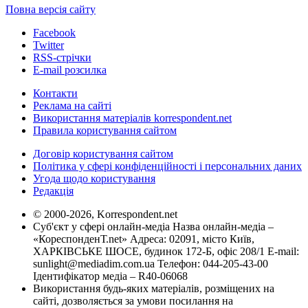
Повна версія сайту
Facebook
Twitter
RSS-стрічки
E-mail розсилка
Контакти
Реклама на сайті
Використання матеріалів korrespondent.net
Правила користування сайтом
Договір користування сайтом
Політика у сфері конфіденційності і персональних даних
Угода щодо користування
Редакція
© 2000-2026, Korrespondent.net
Суб'єкт у сфері онлайн-медіа Назва онлайн-медіа –
«КореспонденТ.net» Адреса: 02091, місто Київ,
ХАРКІВСЬКЕ ШОСЕ, будинок 172-Б, офіс 208/1 E-mail:
sunlight@mediadim.com.ua
Телефон: 044-205-43-00
Ідентифікатор медіа – R40-06068
Використання будь-яких матеріалів, розміщених на
сайті, дозволяється за умови посилання на