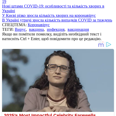
19
Нові штами COVID-19: особливості та кількість хворих в
Україні
У Києві різко зросла кількість хворих на коронавірус
В Україні утричі зросла кількість випадків COVID за тиждень
СПЕЦТЕМА:
Коронавірус
ТЕГИ:
Вирус
,
вакцина
,
инфекция
,
вакцинация
Якщо ви помітили помилку, виділіть необхідний текст і
натисніть Ctrl + Enter, щоб повідомити про це редакцію.