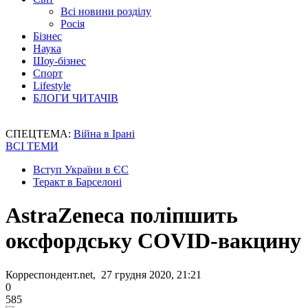
Всі новини розділу
Росія
Бізнес
Наука
Шоу-бізнес
Спорт
Lifestyle
БЛОГИ ЧИТАЧІВ
СПЕЦТЕМА:
Війна в Ірані
ВСІ ТЕМИ
Вступ України в ЄС
Теракт в Барселоні
AstraZeneca поліпшить
оксфордську COVID-вакцину
Корреспондент.net, 27 грудня 2020, 21:21
0
585