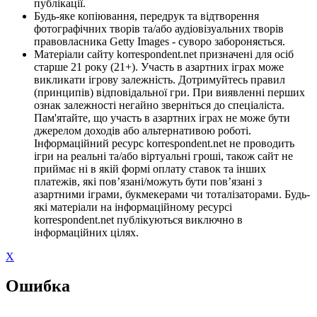
публікації.
Будь-яке копіювання, передрук та відтворення
фотографічних творів та/або аудіовізуальних творів
правовласника Getty Images - суворо забороняється.
Матеріали сайту korrespondent.net призначені для осіб
старше 21 року (21+). Участь в азартних іграх може
викликати ігрову залежність. Дотримуйтесь правил
(принципів) відповідальної гри. При виявленні перших
ознак залежності негайно зверніться до спеціаліста.
Пам'ятайте, що участь в азартних іграх не може бути
джерелом доходів або альтернативою роботі.
Інформаційний ресурс korrespondent.net не проводить
ігри на реальні та/або віртуальні гроші, також сайт не
приймає ні в якій формі оплату ставок та інших
платежів, які пов’язані/можуть бути пов’язані з
азартними іграми, букмекерами чи тоталізаторами. Будь-
які матеріали на інформаційному ресурсі
korrespondent.net публікуються виключно в
інформаційних цілях.
X
Ошибка