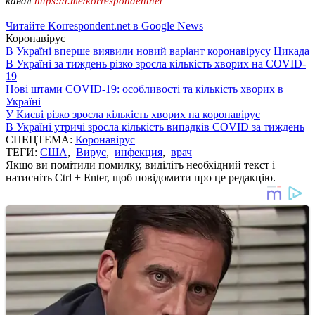
канал
https://t.me/korrespondentnet
Читайте Korrespondent.net в Google News
Коронавірус
В Україні вперше виявили новий варіант коронавірусу Цикада
В Україні за тиждень різко зросла кількість хворих на COVID-
19
Нові штами COVID-19: особливості та кількість хворих в
Україні
У Києві різко зросла кількість хворих на коронавірус
В Україні утричі зросла кількість випадків COVID за тиждень
СПЕЦТЕМА:
Коронавірус
ТЕГИ:
США
,
Вирус
,
инфекция
,
врач
Якщо ви помітили помилку, виділіть необхідний текст і
натисніть Ctrl + Enter, щоб повідомити про це редакцію.