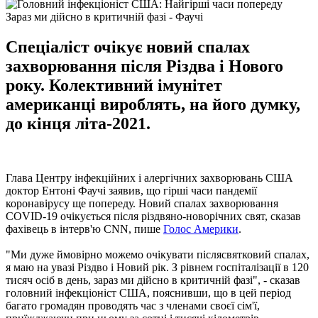
Зараз ми дійсно в критичній фазі - Фаучі
Спеціаліст очікує новий спалах
захворювання після Різдва і Нового
року. Колективний імунітет
американці вироблять, на його думку,
до кінця літа-2021.
Глава Центру інфекційних і алергічних захворювань США
доктор Ентоні Фаучі заявив, що гірші часи пандемії
коронавірусу ще попереду. Новий спалах захворювання
COVID-19 очікується після різдвяно-новорічних свят, сказав
фахівець в інтерв'ю CNN, пише
Голос Америки
.
"Ми дуже ймовірно можемо очікувати післясвятковий спалах,
я маю на увазі Різдво і Новий рік. З рівнем госпіталізації в 120
тисяч осіб в день, зараз ми дійсно в критичній фазі", - сказав
головний інфекціоніст США, пояснивши, що в цей період
багато громадян проводять час з членами своєї сім'ї,