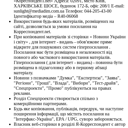
«КореспонденТ.net» Адреса: 02091, місто Київ,
ХАРКІВСЬКЕ ШОСЕ, будинок 172-Б, офіс 208/1 E-mail:
sunlight@mediadim.com.ua
Телефон: 044-205-43-00
Ідентифікатор медіа – R40-06068
Використання будь-яких матеріалів, розміщених на
сайті, дозволяється за умови посилання на
Корреспондент.net.
При копіюванні матеріалів зі сторінки « Новини України
і світу» , для інтернет - видань - обов'язкове пряме
відкрите для пошукових систем гіперпосилання .
Посилання має бути розміщена в незалежності від
повного або часткового використання матеріалів.
Гіперпосилання ( для інтернет - видань) - повинна бути
розміщена в підзаголовку або в першому абзаці
матеріалу.
Новини з позначками "Думка", "Експертиза", "Заява",
"Регіони", "Гроші", "Влада", "Вибори", "Тест-драйв",
"Спецпроекти", "Промо" публікуються на правах
реклами.
Розділ Спецпроекти створюється спільно з
комерційними партнерами.
Будь яке копіювання, публікація, передрук, чи наступне
поширення інформації, що містить посилання на
"Інтерфакс-Україна", EPA / UPG, суворо забороняється.
Власник веб-сторінки в розділі Я-Корреспондент є автор