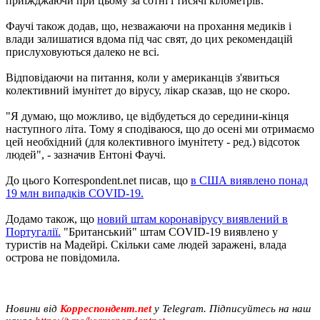
приїжджаючи при цьому за сотні і тисячі кілометрів.
Фаучі також додав, що, незважаючи на прохання медиків і
влади залишатися вдома під час свят, до цих рекомендацій
прислуховуються далеко не всі.
Відповідаючи на питання, коли у американців з'явиться
колективний імунітет до вірусу, лікар сказав, що не скоро.
"Я думаю, що можливо, це відбудеться до середини-кінця
наступного літа. Тому я сподіваюся, що до осені ми отримаємо
цей необхідний (для колективного імунітету - ред.) відсоток
людей", - зазначив Ентоні Фаучі.
До цього Korrespondent.net писав, що
в США виявлено понад
19 млн випадків COVID-19.
Додамо також, що
новий штам коронавірусу виявлений в
Португалії.
"Британський" штам COVID-19 виявлено у
туристів на Мадейрі. Скільки саме людей заражені, влада
острова не повідомила.
Новини від
Корреспондент.net
у Telegram. Підписуйтесь на наш