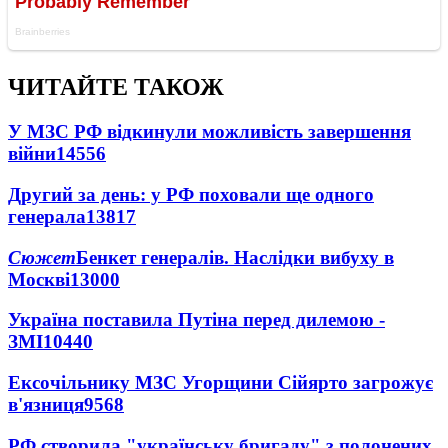
ЧИТАЙТЕ ТАКОЖ
У МЗС РФ відкинули можливість завершення
війни
14556
Другий за день: у РФ поховали ще одного
генерала
13817
Сюжет
Бенкет генералів. Наслідки вибуху в
Москві
13000
Україна поставила Путіна перед дилемою -
ЗМІ
10440
Ексочільнику МЗС Угорщини Сійярто загрожує
в'язниця
9568
РФ створила "українську бригаду" з полонених