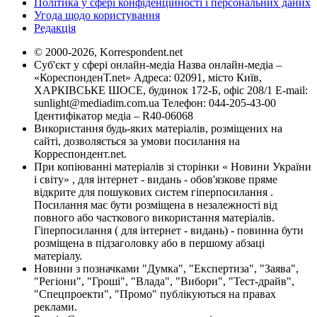
Політика у сфері конфіденційності і персональних даних
Угода щодо користування
Редакція
© 2000-2026, Korrespondent.net
Суб'єкт у сфері онлайн-медіа Назва онлайн-медіа –
«КореспонденТ.net» Адреса: 02091, місто Київ,
ХАРКІВСЬКЕ ШОСЕ, будинок 172-Б, офіс 208/1 E-mail:
sunlight@mediadim.com.ua
Телефон: 044-205-43-00
Ідентифікатор медіа – R40-06068
Використання будь-яких матеріалів, розміщених на
сайті, дозволяється за умови посилання на
Корреспондент.net.
При копіюванні матеріалів зі сторінки « Новини України
і світу» , для інтернет - видань - обов'язкове пряме
відкрите для пошукових систем гіперпосилання .
Посилання має бути розміщена в незалежності від
повного або часткового використання матеріалів.
Гіперпосилання ( для інтернет - видань) - повинна бути
розміщена в підзаголовку або в першому абзаці
матеріалу.
Новини з позначками "Думка", "Експертиза", "Заява",
"Регіони", "Гроші", "Влада", "Вибори", "Тест-драйв",
"Спецпроекти", "Промо" публікуються на правах
реклами.