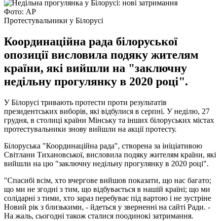
Фото: АР
Протестувальники у Білорусі
Координаційна рада білоруської
опозиції висловила подяку жителям
країни, які вийшли на "заключну
недільну прогулянку в 2020 році".
У Білорусі тривають протести проти результатів
президентських виборів, які відбулися в серпні. У неділю, 27
грудня, в столиці країни Мінську та інших білоруських містах
протестувальники знову вийшли на акції протесту.
Білоруська "Координаційна рада", створена за ініціативою
Світлани Тихановської, висловила подяку жителям країни, які
вийшли на цю "заключну недільну прогулянку в 2020 році".
"Спасибі всім, хто вчергове вийшов показати, що нас багато;
що ми не згодні з тим, що відбувається в нашій країні; що ми
солідарні з тими, хто зараз перебуває під вартою і не зустріне
Новий рік з близькими, - йдеться у зверненні на сайті Ради. -
На жаль, сьогодні також сталися поодинокі затримання.