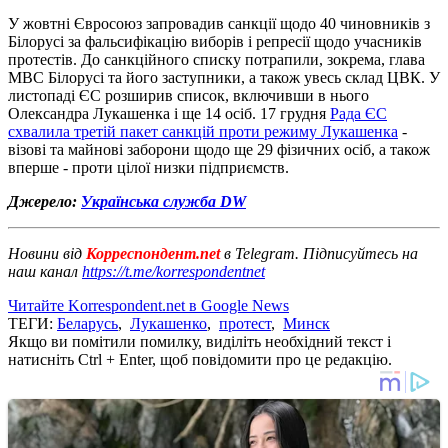
У жовтні Євросоюз запровадив санкції щодо 40 чиновників з
Білорусі за фальсифікацію виборів і репресії щодо учасників
протестів. До санкційного списку потрапили, зокрема, глава
МВС Білорусі та його заступники, а також увесь склад ЦВК. У
листопаді ЄС розширив список, включивши в нього
Олександра Лукашенка і ще 14 осіб. 17 грудня
Рада ЄС
схвалила третій пакет санкцій проти режиму Лукашенка
-
візові та майнові заборони щодо ще 29 фізичних осіб, а також
вперше - проти цілої низки підприємств.
Джерело:
Українська служба DW
Новини від
Корреспондент.net
в Telegram. Підписуйтесь на
наш канал
https://t.me/korrespondentnet
Читайте Korrespondent.net в Google News
ТЕГИ:
Беларусь
,
Лукашенко
,
протест
,
Минск
Якщо ви помітили помилку, виділіть необхідний текст і
натисніть Ctrl + Enter, щоб повідомити про це редакцію.