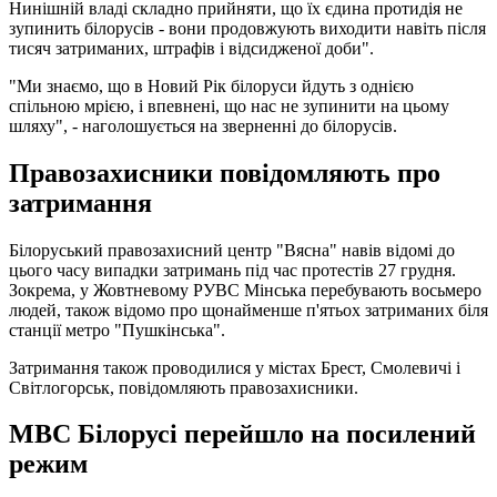
Нинішній владі складно прийняти, що їх єдина протидія не
зупинить білорусів - вони продовжують виходити навіть після
тисяч затриманих, штрафів і відсидженої доби".
"Ми знаємо, що в Новий Рік білоруси йдуть з однією
спільною мрією, і впевнені, що нас не зупинити на цьому
шляху", - наголошується на зверненні до білорусів.
Правозахисники повідомляють про
затримання
Білоруський правозахисний центр "Вясна" навів відомі до
цього часу випадки затримань під час протестів 27 грудня.
Зокрема, у Жовтневому РУВС Мінська перебувають восьмеро
людей, також відомо про щонайменше п'ятьох затриманих біля
станції метро "Пушкінська".
Затримання також проводилися у містах Брест, Смолевичі і
Світлогорськ, повідомляють правозахисники.
МВС Білорусі перейшло на посилений
режим