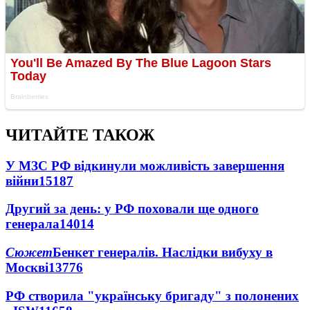
ЧИТАЙТЕ ТАКОЖ
У МЗС РФ відкинули можливість завершення
війни
15187
Другий за день: у РФ поховали ще одного
генерала
14014
Сюжет
Бенкет генералів. Наслідки вибуху в
Москві
13776
РФ створила "українську бригаду" з полонених