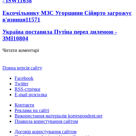
- ISW
11658
Ексочільнику МЗС Угорщини Сійярто загрожує
в'язниця
11571
Україна поставила Путіна перед дилемою -
ЗМІ
10804
Читати коментарі
Повна версія сайту
Facebook
Twitter
RSS-стрічки
E-mail розсилка
Контакти
Реклама на сайті
Використання матеріалів korrespondent.net
Правила користування сайтом
Договір користування сайтом