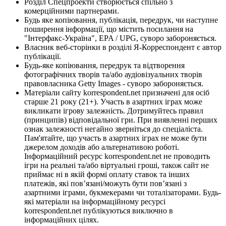
Розділ Спецпроекти створюється спільно з
комерційними партнерами.
Будь яке копіювання, публікація, передрук, чи наступне
поширення інформації, що містить посилання на
"Інтерфакс-Україна", EPA / UPG, суворо забороняється.
Власник веб-сторінки в розділі Я-Корреспондент є автор
публікації.
Будь-яке копіювання, передрук та відтворення
фотографічних творів та/або аудіовізуальних творів
правовласника Getty Images - суворо забороняється.
Матеріали сайту korrespondent.net призначені для осіб
старше 21 року (21+). Участь в азартних іграх може
викликати ігрову залежність. Дотримуйтесь правил
(принципів) відповідальної гри. При виявленні перших
ознак залежності негайно зверніться до спеціаліста.
Пам'ятайте, що участь в азартних іграх не може бути
джерелом доходів або альтернативою роботі.
Інформаційний ресурс korrespondent.net не проводить
ігри на реальні та/або віртуальні гроші, також сайт не
приймає ні в якій формі оплату ставок та інших
платежів, які пов’язані/можуть бути пов’язані з
азартними іграми, букмекерами чи тоталізаторами. Будь-
які матеріали на інформаційному ресурсі
korrespondent.net публікуються виключно в
інформаційних цілях.