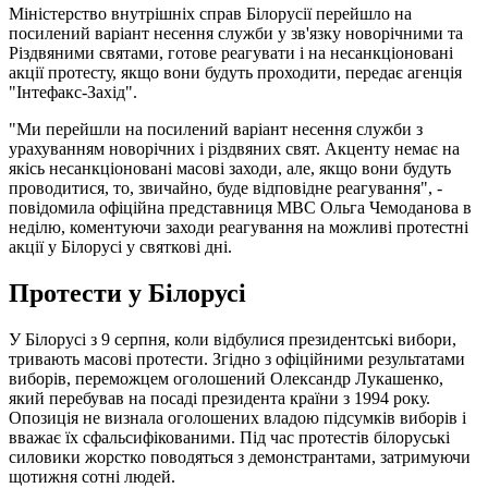
Міністерство внутрішніх справ Білорусії перейшло на
посилений варіант несення служби у зв'язку новорічними та
Різдвяними святами, готове реагувати і на несанкціоновані
акції протесту, якщо вони будуть проходити, передає агенція
"Інтефакс-Захід".
"Ми перейшли на посилений варіант несення служби з
урахуванням новорічних і різдвяних свят. Акценту немає на
якісь несанкціоновані масові заходи, але, якщо вони будуть
проводитися, то, звичайно, буде відповідне реагування", -
повідомила офіційна представниця МВС Ольга Чемоданова в
неділю, коментуючи заходи реагування на можливі протестні
акції у Білорусі у святкові дні.
Протести у Білорусі
У Білорусі з 9 серпня, коли відбулися президентські вибори,
тривають масові протести. Згідно з офіційними результатами
виборів, переможцем оголошений Олександр Лукашенко,
який перебував на посаді президента країни з 1994 року.
Опозиція не визнала оголошених владою підсумків виборів і
вважає їх сфальсифікованими. Під час протестів білоруські
силовики жорстко поводяться з демонстрантами, затримуючи
щотижня сотні людей.