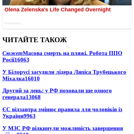
ЧИТАЙТЕ ТАКОЖ
Сюжет
Масова смерть на пляжі. Робота ППО
Росії
16063
У Білорусі засудили лідера Ляпіса Трубецького
Міхалка
16010
Другий за день: у РФ поховали ще одного
генерала
13068
ЄС відзавтра змінює правила для чоловіків із
України
9963
У МЗС РФ відкинули можливість завершення