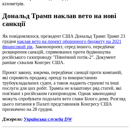
кілометрів.
Дональд Трамп наклав вето на нові
санкції
Як повідомлялося, президент США Дональд Трамп Трамп 23
грудня
наклав вето на проект оборонного бюджету на 2021
фінансовий рік
. Законопроект, серед іншого, передбачає
розширення санкцій, спрямованих проти будівництва
російського газопроводу "Північний потік-2". Документ
раніше схвалив Конгрес США.
Проект закону, зокрема, передбачає санкції проти компаній,
які сприяють продажу, оренді та використанню
трубоукладальних суден, а також надають страхові та інші
послуги для цих робіт. Трампа не влаштовує ряд статей, які
пов'язані з російським газопроводом. Однак законодавці
можуть спробувати подолати вето глави Білого дому. Розгляд
цього питання в Палаті представників Конгресу США
призначено на 28 грудня.
Джерело:
Українська служба DW