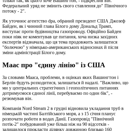
тільки так, як цього хоче Вашингтон, - підкреслив він.
Федеральний уряд не змінить свого ставлення до" Північного
потоку - 2".
Як уточнює агентство dpa, обраний президент США Джозеф
Байден, як і чинний глава Білого дому Дональд Трамп,
виступає проти будівництва газопроводу. Офіційно Байден
поки ніяк не коментував це питання, хоча низка західних
експертів відзначала, що ця тема продовжить залишатися
"болючою" у німецько-американських відносинах й після
зміни адміністрації Білого дому.
Маас про "єдину лінію" із США
За словами Мааса, проблеми, в оцінках яких Вашингтон і
Берлін будуть розходитися, залишаться й надалі. "Важливо, що
ми у центральних стратегічних і геополітичних питаннях
дотримуємося єдиної лінії, перебуваємо по один бік", -
резюмував він.
Компанія Nord Stream 2 в грудні відновила укладання труб в
німецькій частині Балтійського моря, а з 15 січня планує
розпочати роботи в водах Данії. Газопровід "Північний
потік-2" побудований уже більш ніж на 90 відсотків -
залишилося прокласти ділянку довжиною близько 160