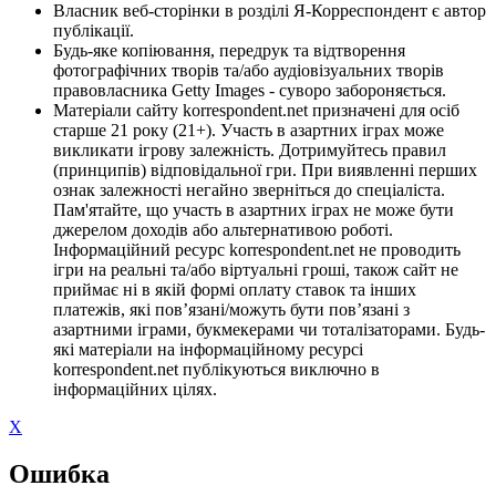
Власник веб-сторінки в розділі Я-Корреспондент є автор
публікації.
Будь-яке копіювання, передрук та відтворення
фотографічних творів та/або аудіовізуальних творів
правовласника Getty Images - суворо забороняється.
Матеріали сайту korrespondent.net призначені для осіб
старше 21 року (21+). Участь в азартних іграх може
викликати ігрову залежність. Дотримуйтесь правил
(принципів) відповідальної гри. При виявленні перших
ознак залежності негайно зверніться до спеціаліста.
Пам'ятайте, що участь в азартних іграх не може бути
джерелом доходів або альтернативою роботі.
Інформаційний ресурс korrespondent.net не проводить
ігри на реальні та/або віртуальні гроші, також сайт не
приймає ні в якій формі оплату ставок та інших
платежів, які пов’язані/можуть бути пов’язані з
азартними іграми, букмекерами чи тоталізаторами. Будь-
які матеріали на інформаційному ресурсі
korrespondent.net публікуються виключно в
інформаційних цілях.
X
Ошибка