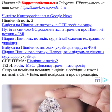
Новини від
Корреспондент.net
в Telegram. Підписуйтесь на
наш канал
https://t.me/korrespondentnet
Читайте Korrespondent.net в Google News
Північний потік-2
Вибухи на Північних потоках: в ОГП зробили заяву
Путін за спиною ЄС домовляється з Трампом про Північні
потоки - ЗМІ
Підрив Північних потоків: суд в Італії схвалив екстрадицію
українця
Вибухи на Північних потоках: українця видадуть ФРН
Підрив Північного потоку: Навроцький підтримав рішення
суду щодо українця
СПЕЦТЕМА:
Північний потік-2
ТЕГИ:
Росія
,
МЗС
,
Дональд Трамп
,
газопровід
Якщо ви помітили помилку, виділіть необхідний текст і
натисніть Ctrl + Enter, щоб повідомити про це редакцію.