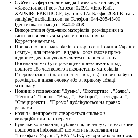
Суб'єкт у сфері онлайн-медіа Назва онлайн-медіа –
«КореспонденТ.net» Адреса: 02091, місто Київ,
ХАРКІВСЬКЕ ШОСЕ, будинок 172-Б, офіс 208/1 E-mail:
sunlight@mediadim.com.ua
Телефон: 044-205-43-00
Ідентифікатор медіа – R40-06068
Використання будь-яких матеріалів, розміщених на
сайті, дозволяється за умови посилання на
Корреспондент.net.
При копіюванні матеріалів зі сторінки « Новини України
і світу» , для інтернет - видань - обов'язкове пряме
відкрите для пошукових систем гіперпосилання .
Посилання має бути розміщена в незалежності від
повного або часткового використання матеріалів.
Гіперпосилання ( для інтернет - видань) - повинна бути
розміщена в підзаголовку або в першому абзаці
матеріалу.
Новини з позначками "Думка", "Експертиза", "Заява",
"Регіони", "Гроші", "Влада", "Вибори", "Тест-драйв",
"Спецпроекти", "Промо" публікуються на правах
реклами.
Розділ Спецпроекти створюється спільно з
комерційними партнерами.
Будь яке копіювання, публікація, передрук, чи наступне
поширення інформації, що містить посилання на
"Інтерфакс-Україна", EPA / UPG, суворо забороняється.