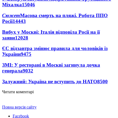
Міхалка
15046
Сюжет
Масова смерть на пляжі. Робота ППО
Росії
14443
Вибух у Москві: Італія відповіла Росії на її
заяви
12028
ЄС відзавтра змінює правила для чоловіків із
України
9475
ЗМІ: У ресторані в Москві загинула дочка
генерала
9032
Залужний: Україна не вступить до НАТО
8500
Читати коментарі
Повна версія сайту
Facebook