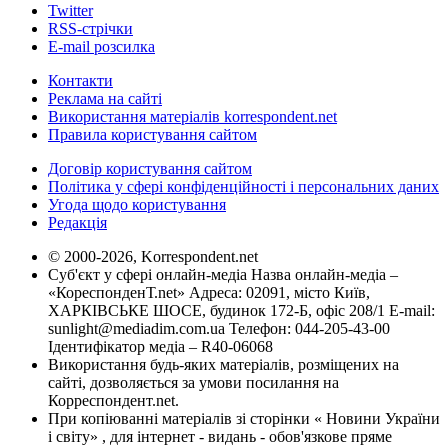
Twitter
RSS-стрічки
E-mail розсилка
Контакти
Реклама на сайті
Використання матеріалів korrespondent.net
Правила користування сайтом
Договір користування сайтом
Політика у сфері конфіденційності і персональних даних
Угода щодо користування
Редакція
© 2000-2026, Korrespondent.net
Суб'єкт у сфері онлайн-медіа Назва онлайн-медіа –
«КореспонденТ.net» Адреса: 02091, місто Київ,
ХАРКІВСЬКЕ ШОСЕ, будинок 172-Б, офіс 208/1 E-mail:
sunlight@mediadim.com.ua
Телефон: 044-205-43-00
Ідентифікатор медіа – R40-06068
Використання будь-яких матеріалів, розміщених на
сайті, дозволяється за умови посилання на
Корреспондент.net.
При копіюванні матеріалів зі сторінки « Новини України
і світу» , для інтернет - видань - обов'язкове пряме