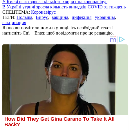
У Києві різко зросла кількість хворих на коронавірус
В Україні утричі зросла кількість випадків COVID за тиждень
СПЕЦТЕМА:
Коронавірус
ТЕГИ:
Польша
,
Вирус
,
вакцина
,
инфекция
,
украинцы
,
вакцинация
Якщо ви помітили помилку, виділіть необхідний текст і
натисніть Ctrl + Enter, щоб повідомити про це редакцію.