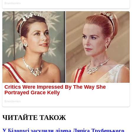
ЧИТАЙТЕ ТАКОЖ
У Білорусі засудили лідера Ляпіса Трубецького