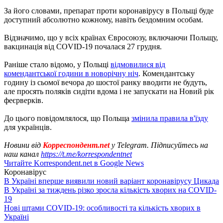
За його словами, препарат проти коронавірусу в Польщі буде
доступний абсолютно кожному, навіть бездомним особам.
Відзначимо, що у всіх країнах Євросоюзу, включаючи Польщу,
вакцинація від COVID-19 почалася 27 грудня.
Раніше стало відомо, у Польщі
відмовилися від
комендантської години в новорічну ніч
. Комендантську
годину із сьомої вечора до шостої ранку вводити не будуть,
але просять поляків сидіти вдома і не запускати на Новий рік
феєрверків.
До цього повідомлялося, що Польща
змінила правила в'їзду
для українців.
Новини від
Корреспондент.net
у Telegram. Підписуйтесь на
наш канал
https://t.me/korrespondentnet
Читайте Korrespondent.net в Google News
Коронавірус
В Україні вперше виявили новий варіант коронавірусу Цикада
В Україні за тиждень різко зросла кількість хворих на COVID-
19
Нові штами COVID-19: особливості та кількість хворих в
Україні