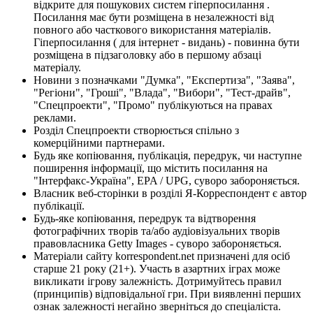
відкрите для пошукових систем гіперпосилання .
Посилання має бути розміщена в незалежності від
повного або часткового використання матеріалів.
Гіперпосилання ( для інтернет - видань) - повинна бути
розміщена в підзаголовку або в першому абзаці
матеріалу.
Новини з позначками "Думка", "Експертиза", "Заява",
"Регіони", "Гроші", "Влада", "Вибори", "Тест-драйв",
"Спецпроекти", "Промо" публікуються на правах
реклами.
Розділ Спецпроекти створюється спільно з
комерційними партнерами.
Будь яке копіювання, публікація, передрук, чи наступне
поширення інформації, що містить посилання на
"Інтерфакс-Україна", EPA / UPG, суворо забороняється.
Власник веб-сторінки в розділі Я-Корреспондент є автор
публікації.
Будь-яке копіювання, передрук та відтворення
фотографічних творів та/або аудіовізуальних творів
правовласника Getty Images - суворо забороняється.
Матеріали сайту korrespondent.net призначені для осіб
старше 21 року (21+). Участь в азартних іграх може
викликати ігрову залежність. Дотримуйтесь правил
(принципів) відповідальної гри. При виявленні перших
ознак залежності негайно зверніться до спеціаліста.