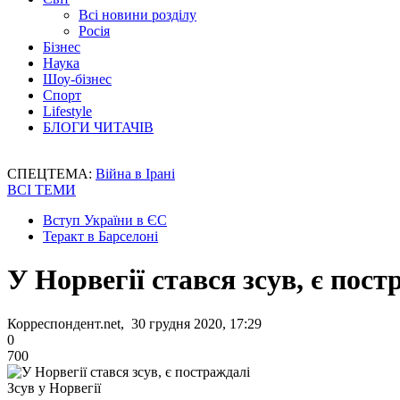
Всі новини розділу
Росія
Бізнес
Наука
Шоу-бізнес
Спорт
Lifestyle
БЛОГИ ЧИТАЧІВ
СПЕЦТЕМА:
Війна в Ірані
ВСІ ТЕМИ
Вступ України в ЄС
Теракт в Барселоні
У Норвегії стався зсув, є пост
Корреспондент.net, 30 грудня 2020, 17:29
0
700
Зсув у Норвегії