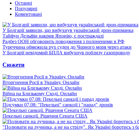
Останні
Популярні
Коментовані
У Болгарії заявили, що вибухнув український дрон-приманка
Тайфун Дельфін накрив Японію, є постраждалі
Радбез ООН обговорить поводження з полоненими в РФ
Туреччина обмежила рух суден до Чорного моря через атаки
У Болгарії невідомий БПЛА вибухнув поблизу газопроводу
Сюжети
Вторгнення Росії в Україну. Онлайн
Війна на Близькому Сході. Онлайн
Підсумки 07.08: "Пекельні" санкції і "парад" дронів
Пекельні санкції. Рішення Сената США
"Полювати на лучника, а не на стрілу". Як Україні боротись з 