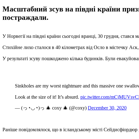
Масштабний зсув на півдні країни призв
постраждали.
У Норвегії на півдні країни сьогодні вранці, 30 грудня, стався
Стихійне лихо сталося в 40 кілометрах від Осло в містечку Аск,
У результаті зсуву пошкоджено кілька будинків. Були евакуйова
Sinkholes are my worst nightmare and this massive one swallo
Look at the size of it! It’s absurd.
pic.twitter.com/mCjMUVsvC
— (っ◔◡◔)っ 🎄 coxy 🎄 (@coxy)
December 30, 2020
Раніше повідомлялося, що в ісландському місті Сейдисфіордюр