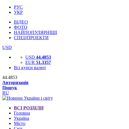
РУС
УКР
ВІДЕО
ФОТО
НАЙПОПУЛЯРНІШІ
СПЕЦПРОЕКТИ
USD
USD
44.4853
EUR
51.3357
Всі курси валют
44.4853
Авторизація
Пошук
RU
ВСІ РОЗДІЛИ
Головна
Україна
Місто
Світ