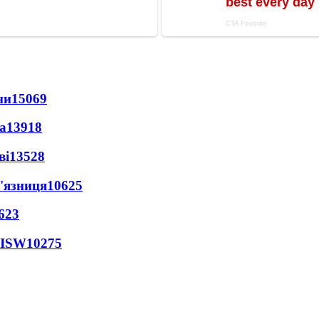
ни
15069
а
13918
ві
13528
'язниця
10625
623
 ISW
10275