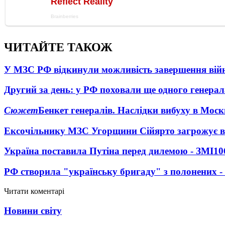
ЧИТАЙТЕ ТАКОЖ
У МЗС РФ відкинули можливість завершення вій
Другий за день: у РФ поховали ще одного генерал
Сюжет
Бенкет генералів. Наслідки вибуху в Моск
Ексочільнику МЗС Угорщини Сійярто загрожує в
Україна поставила Путіна перед дилемою - ЗМІ
10
РФ створила "українську бригаду" з полонених -
Читати коментарі
Новини світу