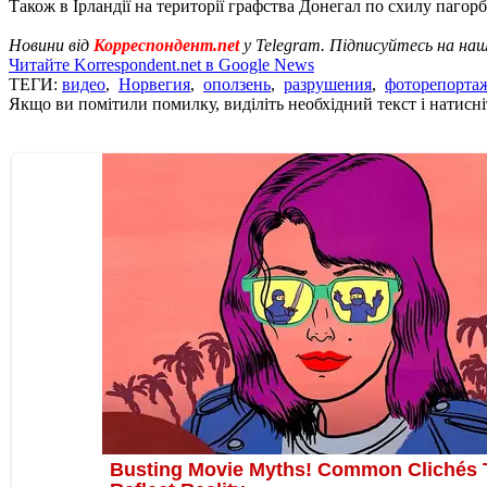
Також в Ірландії на території графства Донегал по схилу пагорб
Новини від
Корреспондент.net
у Telegram. Підписуйтесь на на
Читайте Korrespondent.net в Google News
ТЕГИ:
видео
,
Норвегия
,
оползень
,
разрушения
,
фоторепорта
Якщо ви помітили помилку, виділіть необхідний текст і натисніт