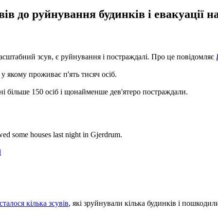
ів до руйнування будинків і евакуації на
 масштабний зсув, є руйнування і постраждалі. Про це повідомляє
 у якому проживає п'ять тисяч осіб.
ні більше 150 осіб і щонайменше дев'ятеро постраждали.
wed some houses last night in Gjerdrum.
l
сталося кілька зсувів
, які зруйнували кілька будинків і пошкодили