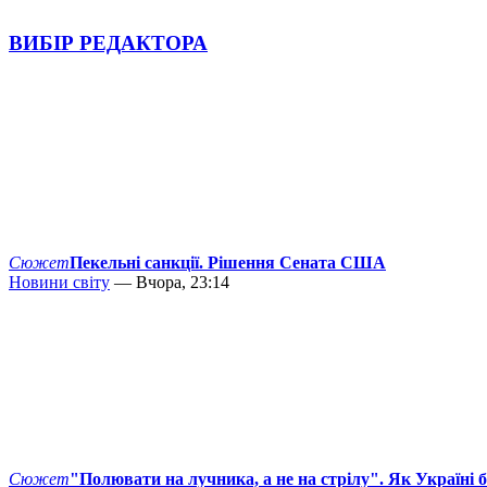
ВИБІР РЕДАКТОРА
Сюжет
Пекельні санкції. Рішення Сената США
Новини світу
— Вчора, 23:14
Сюжет
"Полювати на лучника, а не на стрілу". Як Україні 