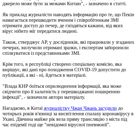
джерело може бути за межами Китаю", - зазначено в статті.
Як приклад журналісти наводять інформацію про те, що Пекін
намагається перешкодити вченим і співробітникам ЗМІ
отримати доступ до печер, де гніздяться кажани, від яких
вірус нібито міг передатися людині.
Також, стверджує АР, у дослідників, які працювали у згаданих
печерах, вилучили отримані зразки, і експертам заборонили
спілкуватися із представниками ЗМІ.
Крім того, в республіці створено спеціальну комісію, яка
вирішує, які дані про походження COVID-19 допустити до
публікації, а які - ні, йдеться в матеріалі.
"Влада КНР боїться оприлюднення інформації, яка може
свідчити про її халатність у перешкоджанні поширенню
інфекції", - зазначили автори матеріалу.
Нагадаємо, в Китаї
журналістку Чжан Чжань засудили
до
чотирьох років в'язниці за висвітлення спалаху коронавірусу в
Ухані. Дівчина майже рік вела пряму трансляцію з міста під
час епідемії тоді ще "невідомої вірусної пневмонії".