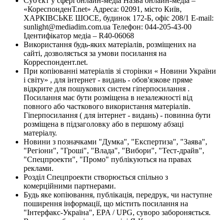
Суб'єкт у сфері онлайн-медіа Назва онлайн-медіа –
«КореспонденТ.net» Адреса: 02091, місто Київ,
ХАРКІВСЬКЕ ШОСЕ, будинок 172-Б, офіс 208/1 E-mail:
sunlight@mediadim.com.ua
Телефон: 044-205-43-00
Ідентифікатор медіа – R40-06068
Використання будь-яких матеріалів, розміщених на
сайті, дозволяється за умови посилання на
Корреспондент.net.
При копіюванні матеріалів зі сторінки « Новини України
і світу» , для інтернет - видань - обов'язкове пряме
відкрите для пошукових систем гіперпосилання .
Посилання має бути розміщена в незалежності від
повного або часткового використання матеріалів.
Гіперпосилання ( для інтернет - видань) - повинна бути
розміщена в підзаголовку або в першому абзаці
матеріалу.
Новини з позначками "Думка", "Експертиза", "Заява",
"Регіони", "Гроші", "Влада", "Вибори", "Тест-драйв",
"Спецпроекти", "Промо" публікуються на правах
реклами.
Розділ Спецпроекти створюється спільно з
комерційними партнерами.
Будь яке копіювання, публікація, передрук, чи наступне
поширення інформації, що містить посилання на
"Інтерфакс-Україна", EPA / UPG, суворо забороняється.