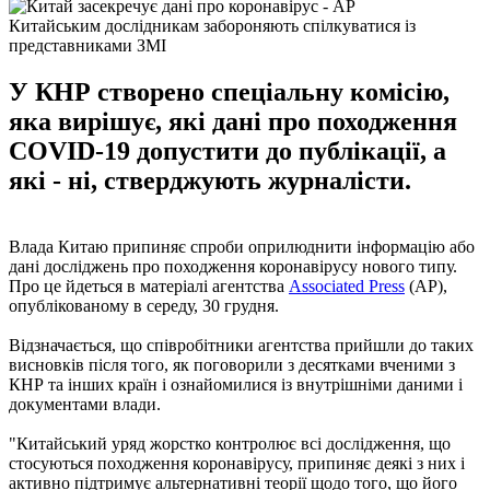
Китайським дослідникам забороняють спілкуватися із
представниками ЗМІ
У КНР створено спеціальну комісію,
яка вирішує, які дані про походження
COVID-19 допустити до публікації, а
які - ні, стверджують журналісти.
Влада Китаю припиняє спроби оприлюднити інформацію або
дані досліджень про походження коронавірусу нового типу.
Про це йдеться в матеріалі агентства
Associated Press
(AP),
опублікованому в середу, 30 грудня.
Відзначається, що співробітники агентства прийшли до таких
висновків після того, як поговорили з десятками вченими з
КНР та інших країн і ознайомилися із внутрішніми даними і
документами влади.
"Китайський уряд жорстко контролює всі дослідження, що
стосуються походження коронавірусу, припиняє деякі з них і
активно підтримує альтернативні теорії щодо того, що його