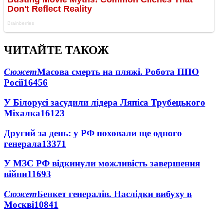
ЧИТАЙТЕ ТАКОЖ
Сюжет
Масова смерть на пляжі. Робота ППО
Росії
16456
У Білорусі засудили лідера Ляпіса Трубецького
Міхалка
16123
Другий за день: у РФ поховали ще одного
генерала
13371
У МЗС РФ відкинули можливість завершення
війни
11693
Сюжет
Бенкет генералів. Наслідки вибуху в
Москві
10841