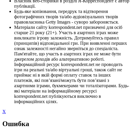
Власник веб-сторінки в розділі Я-Корреспондент є автор
публікації.
Будь-яке копіювання, передрук та відтворення
фотографічних творів та/або аудіовізуальних творів
правовласника Getty Images - суворо забороняється.
Матеріали сайту korrespondent.net призначені для осіб
старше 21 року (21+). Участь в азартних іграх може
викликати ігрову залежність. Дотримуйтесь правил
(принципів) відповідальної гри. При виявленні перших
ознак залежності негайно зверніться до спеціаліста.
Пам'ятайте, що участь в азартних іграх не може бути
джерелом доходів або альтернативою роботі.
Інформаційний ресурс korrespondent.net не проводить
ігри на реальні та/або віртуальні гроші, також сайт не
приймає ні в якій формі оплату ставок та інших
платежів, які пов’язані/можуть бути пов’язані з
азартними іграми, букмекерами чи тоталізаторами. Будь-
які матеріали на інформаційному ресурсі
korrespondent.net публікуються виключно в
інформаційних цілях.
X
Ошибка