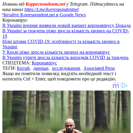
Новини від
Корреспондент.net
у Telegram. Підписуйтесь на
наш канал
https://t.me/korrespondentnet
Читайте Korrespondent.net в Google News
Коронавірус
В Україні вперше виявили новий варіант коронавірусу Цикада
В Україні за тиждень різко зросла кількість хворих на COVID-
19
Нові штами COVID-19: особливості та кількість хворих в
Україні
У Києві різко зросла кількість хворих на коронавірус
В Україні утричі зросла кількість випадків COVID за тиждень
СПЕЦТЕМА:
Коронавірус
ТЕГИ:
Китай
,
данные
,
исследования
,
Associated Press
Якщо ви помітили помилку, виділіть необхідний текст і
натисніть Ctrl + Enter, щоб повідомити про це редакцію.