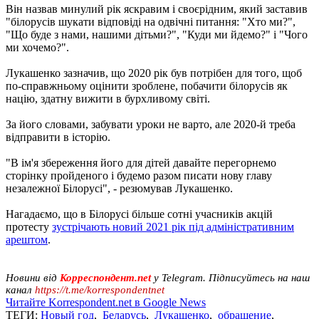
Він назвав минулий рік яскравим і своєрідним, який заставив
"білорусів шукати відповіді на одвічні питання: "Хто ми?",
"Що буде з нами, нашими дітьми?", "Куди ми йдемо?" і "Чого
ми хочемо?".
Лукашенко зазначив, що 2020 рік був потрібен для того, щоб
по-справжньому оцінити зроблене, побачити білорусів як
націю, здатну вижити в бурхливому світі.
За його словами, забувати уроки не варто, але 2020-й треба
відправити в історію.
"В ім'я збереження його для дітей давайте перегорнемо
сторінку пройденого і будемо разом писати нову главу
незалежної Білорусі", - резюмував Лукашенко.
Нагадаємо, що в Білорусі більше сотні учасників акцій
протесту
зустрічають новий 2021 рік під адміністративним
арештом
.
Новини від
Корреспондент.net
у Telegram. Підписуйтесь на наш
канал
https://t.me/korrespondentnet
Читайте Korrespondent.net в Google News
ТЕГИ:
Новый год
,
Беларусь
,
Лукашенко
,
обращение
,