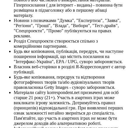
Гіперпосилання ( для інтернет - видань) - повинна бути
розміщена в підзаголовку або в першому абзаці
матеріалу.
Новини з позначками "Думка", "Експертиза", "Заява",
"Регіони", "Гроші", "Влада", "Вибори", "Тест-драйв",
"Спецпроекти", "Промо" публікуються на правах
реклами.
Розділ Спецпроекти створюється спільно з
комерційними партнерами.
Будь яке копіювання, публікація, передрук, чи наступне
поширення інформації, що містить посилання на
"Інтерфакс-Україна", EPA / UPG, суворо забороняється.
Власник веб-сторінки в розділі Я-Корреспондент є автор
публікації.
Будь-яке копіювання, передрук та відтворення
фотографічних творів та/або аудіовізуальних творів
правовласника Getty Images - суворо забороняється.
Матеріали сайту korrespondent.net призначені для осіб
старше 21 року (21+). Участь в азартних іграх може
викликати ігрову залежність. Дотримуйтесь правил
(принципів) відповідальної гри. При виявленні перших
ознак залежності негайно зверніться до спеціаліста.
Пам'ятайте, що участь в азартних іграх не може бути
джерелом доходів або альтернативою роботі.