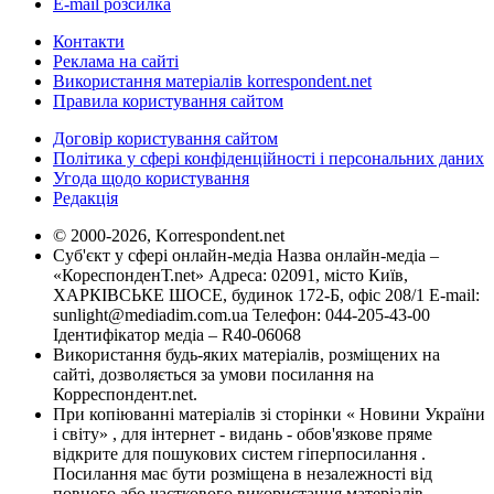
E-mail розсилка
Контакти
Реклама на сайті
Використання матеріалів korrespondent.net
Правила користування сайтом
Договір користування сайтом
Політика у сфері конфіденційності і персональних даних
Угода щодо користування
Редакція
© 2000-2026, Korrespondent.net
Суб'єкт у сфері онлайн-медіа Назва онлайн-медіа –
«КореспонденТ.net» Адреса: 02091, місто Київ,
ХАРКІВСЬКЕ ШОСЕ, будинок 172-Б, офіс 208/1 E-mail:
sunlight@mediadim.com.ua
Телефон: 044-205-43-00
Ідентифікатор медіа – R40-06068
Використання будь-яких матеріалів, розміщених на
сайті, дозволяється за умови посилання на
Корреспондент.net.
При копіюванні матеріалів зі сторінки « Новини України
і світу» , для інтернет - видань - обов'язкове пряме
відкрите для пошукових систем гіперпосилання .
Посилання має бути розміщена в незалежності від
повного або часткового використання матеріалів.