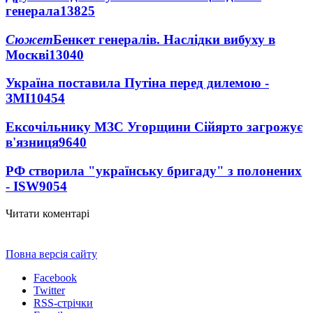
генерала
13825
Сюжет
Бенкет генералів. Наслідки вибуху в
Москві
13040
Україна поставила Путіна перед дилемою -
ЗМІ
10454
Ексочільнику МЗС Угорщини Сійярто загрожує
в'язниця
9640
РФ створила "українську бригаду" з полонених
- ISW
9054
Читати коментарі
Повна версія сайту
Facebook
Twitter
RSS-стрічки