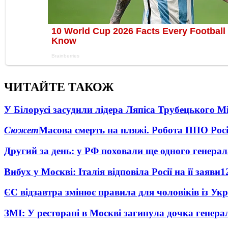
ЧИТАЙТЕ ТАКОЖ
У Білорусі засудили лідера Ляпіса Трубецького М
Сюжет
Масова смерть на пляжі. Робота ППО Росі
Другий за день: у РФ поховали ще одного генерал
Вибух у Москві: Італія відповіла Росії на її заяви
1
ЄС відзавтра змінює правила для чоловіків із Ук
ЗМІ: У ресторані в Москві загинула дочка генера