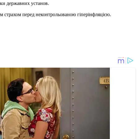
ики державних установ.
ім страхом перед неконтрольованою гіперінфляцією.