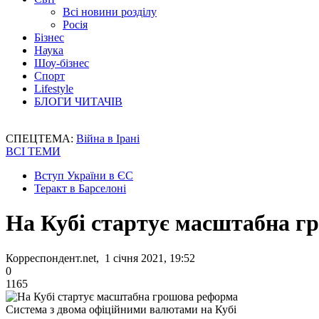
Всі новини розділу
Росія
Бізнес
Наука
Шоу-бізнес
Спорт
Lifestyle
БЛОГИ ЧИТАЧІВ
СПЕЦТЕМА:
Війна в Ірані
ВСІ ТЕМИ
Вступ України в ЄС
Теракт в Барселоні
На Кубі стартує масштабна г
Корреспондент.net, 1 січня 2021, 19:52
0
1165
Система з двома офіційними валютами на Кубі