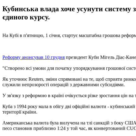
Кубинська влада хоче усунути систему з
єдиного курсу.
На Кубі в п'ятницю, 1 січня, стартує масштабна грошова рефор
Реформу анонсував 10 грудня
президент Куби Мігель Діас-Канел
"Створено всі умови для початку упорядкування грошової систе
Як уточнює Reuters, зміни спрямовані на те, щоб сприяти ринко
служили непрозорості операцій з державними субсидіями.
У зв'язку з реформою в країні очікується різке зростання цін н
Куба з 1994 року мала в обігу дві офіційні валюти - кубинськ
території країни.
Американська валюта була вилучена на тлі санкцій з боку США.
песо становив приблизно 1:24 у той час, як конвертований CUC 