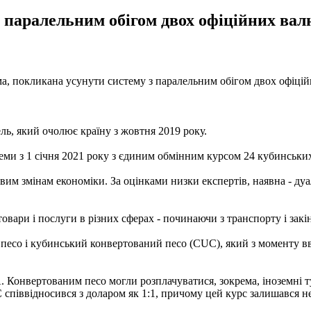
 паралельним обігом двох офіційних вал
ма, покликана усунути систему з паралельним обігом двох офіцій
ь, який очолює країну з жовтня 2019 року.
ми з 1 січня 2021 року з єдиним обмінним курсом 24 кубинських п
вим змінам економіки. За оцінками низки експертів, наявна - дуа
а товари і послуги в різних сферах - починаючи з транспорту і за
ий песо і кубинський конвертований песо (CUC), який з моменту 
 Конвертованим песо могли розплачуватися, зокрема, іноземні ту
співвідносився з доларом як 1:1, причому цей курс залишався не