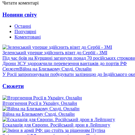
Читати коментарі
Новини світу
Останні
Популярні
Коментовані
Зеленський уперше здійснить візит до Сербії - ЗМІ
Під час боїв на Курщині загинули понад 70 російських строкови
Дрони ЗСУ здорожчили перевезення вантажів до портів РФ
Сюжет
Війна на Близькому Сході. Онлайн
У Росії запропонували побудувати залізницю до Індійського ок
Сюжети
Вторгнення Росії в Україну. Онлайн
Війна на Близькому Сході. Онлайн
Ескалація для Європи. Російський дрон в Лейпцигу