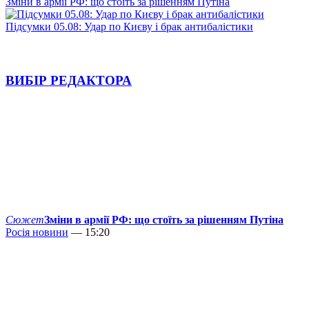
Зміни в армії РФ: що стоїть за рішенням Путіна
Підсумки 05.08: Удар по Києву і брак антибалістики
ВИБІР РЕДАКТОРА
Сюжет
Зміни в армії РФ: що стоїть за рішенням Путіна
Росія новини
— 15:20