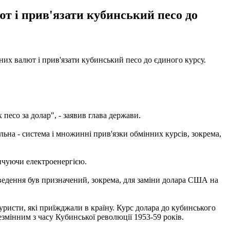
ют і прив'язати кубинський песо до
них валют і прив'язати кубинський песо до єдиного курсу.
есо за долар", - заявив глава держави.
льна - система і множинні прив'язки обмінних курсів, зокрема,
кінчуючи електроенергією.
введення був призначений, зокрема, для заміни долара США на
ристи, які приїжджали в країну. Курс долара до кубинського
змінним з часу Кубинської революції 1953-59 років.