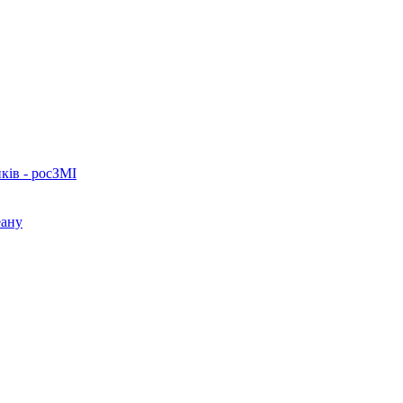
ків - росЗМІ
еану