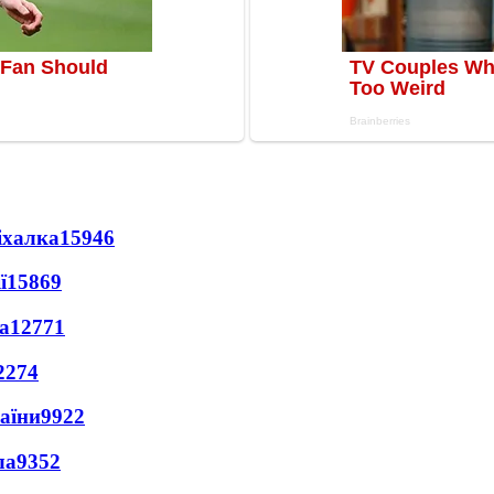
іхалка
15946
ї
15869
а
12771
2274
раїни
9922
ла
9352