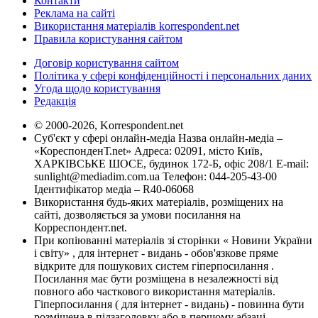
Контакти
Реклама на сайті
Використання матеріалів korrespondent.net
Правила користування сайтом
Договір користування сайтом
Політика у сфері конфіденційності і персональних даних
Угода щодо користування
Редакція
© 2000-2026, Korrespondent.net
Суб'єкт у сфері онлайн-медіа Назва онлайн-медіа –
«КореспонденТ.net» Адреса: 02091, місто Київ,
ХАРКІВСЬКЕ ШОСЕ, будинок 172-Б, офіс 208/1 E-mail:
sunlight@mediadim.com.ua
Телефон: 044-205-43-00
Ідентифікатор медіа – R40-06068
Використання будь-яких матеріалів, розміщених на
сайті, дозволяється за умови посилання на
Корреспондент.net.
При копіюванні матеріалів зі сторінки « Новини України
і світу» , для інтернет - видань - обов'язкове пряме
відкрите для пошукових систем гіперпосилання .
Посилання має бути розміщена в незалежності від
повного або часткового використання матеріалів.
Гіперпосилання ( для інтернет - видань) - повинна бути
розміщена в підзаголовку або в першому абзаці