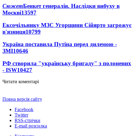
Сюжет
Бенкет генералів. Наслідки вибуху в
Москві
13597
Ексочільнику МЗС Угорщини Сійярто загрожує
в'язниця
10799
Україна поставила Путіна перед дилемою -
ЗМІ
10646
РФ створила "українську бригаду" з полонених
- ISW
10427
Читати коментарі
Повна версія сайту
Facebook
Twitter
RSS-стрічки
E-mail розсилка