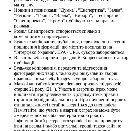
матеріалу.
Новини з позначками "Думка", "Експертиза", "Заява",
"Регіони", "Гроші", "Влада", "Вибори", "Тест-драйв",
"Спецпроекти", "Промо" публікуються на правах
реклами.
Розділ Спецпроекти створюється спільно з
комерційними партнерами.
Будь яке копіювання, публікація, передрук, чи наступне
поширення інформації, що містить посилання на
"Інтерфакс-Україна", EPA / UPG, суворо забороняється.
Власник веб-сторінки в розділі Я-Корреспондент є автор
публікації.
Будь-яке копіювання, передрук та відтворення
фотографічних творів та/або аудіовізуальних творів
правовласника Getty Images - суворо забороняється.
Матеріали сайту korrespondent.net призначені для осіб
старше 21 року (21+). Участь в азартних іграх може
викликати ігрову залежність. Дотримуйтесь правил
(принципів) відповідальної гри. При виявленні перших
ознак залежності негайно зверніться до спеціаліста.
Пам'ятайте, що участь в азартних іграх не може бути
джерелом доходів або альтернативою роботі.
Інформаційний ресурс korrespondent.net не проводить
ігри на реальні та/або віртуальні гроші, також сайт не