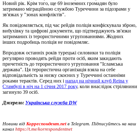
Новий рік. Крім того, ще 69 іноземних громадян було
затримано міграційною службою Туреччини за підозрами у
зв'язках у "зонах конфліктів".
Як повідомляється, під час рейдів поліція конфіскувала зброю,
вибухівку та цифрові документи, що підтверджують зв'язки
затриманих із терористичними угрупованнями. Жодних
інших подробиць поліція не повідомляє.
Впродовж останніх років турецькі силовики та поліція
регулярно проводять рейди проти осіб, яким закидають
причетність до терористичного угруповання "Ісламська
держава". Ця терористична організація взяла на себе
відповідальність за низку скоєних у Туреччині останніми
роками терактів. Серед них і
напад на нічний клуб Reina у
Стамбулі в ніч на 1 січня 2017 року
, коли внаслідок стрілянини
загинуло 39 осіб.
Джерело:
Українська служба DW
Новини від
Корреспондент.net
в Telegram. Підписуйтесь на наш
канал
https://t.me/korrespondentnet