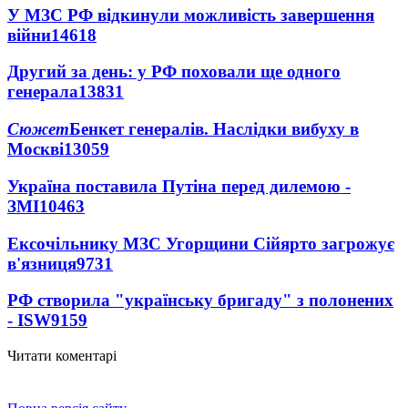
У МЗС РФ відкинули можливість завершення
війни
14618
Другий за день: у РФ поховали ще одного
генерала
13831
Сюжет
Бенкет генералів. Наслідки вибуху в
Москві
13059
Україна поставила Путіна перед дилемою -
ЗМІ
10463
Ексочільнику МЗС Угорщини Сійярто загрожує
в'язниця
9731
РФ створила "українську бригаду" з полонених
- ISW
9159
Читати коментарі