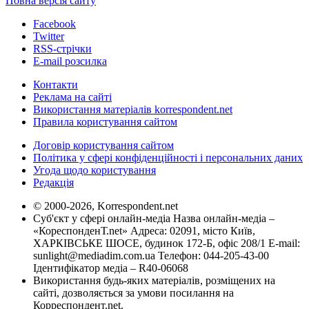
Повна версія сайту
Facebook
Twitter
RSS-стрічки
E-mail розсилка
Контакти
Реклама на сайті
Використання матеріалів korrespondent.net
Правила користування сайтом
Договір користування сайтом
Політика у сфері конфіденційності і персональних даних
Угода щодо користування
Редакція
© 2000-2026, Korrespondent.net
Суб'єкт у сфері онлайн-медіа Назва онлайн-медіа –
«КореспонденТ.net» Адреса: 02091, місто Київ,
ХАРКІВСЬКЕ ШОСЕ, будинок 172-Б, офіс 208/1 E-mail:
sunlight@mediadim.com.ua
Телефон: 044-205-43-00
Ідентифікатор медіа – R40-06068
Використання будь-яких матеріалів, розміщених на
сайті, дозволяється за умови посилання на
Корреспондент.net.