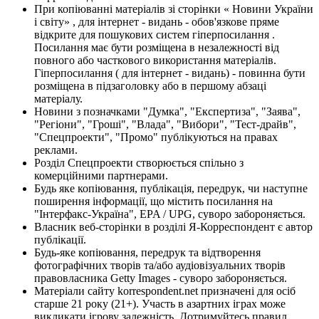
При копіюванні матеріалів зі сторінки « Новини України
і світу» , для інтернет - видань - обов'язкове пряме
відкрите для пошукових систем гіперпосилання .
Посилання має бути розміщена в незалежності від
повного або часткового використання матеріалів.
Гіперпосилання ( для інтернет - видань) - повинна бути
розміщена в підзаголовку або в першому абзаці
матеріалу.
Новини з позначками "Думка", "Експертиза", "Заява",
"Регіони", "Гроші", "Влада", "Вибори", "Тест-драйв",
"Спецпроекти", "Промо" публікуються на правах
реклами.
Розділ Спецпроекти створюється спільно з
комерційними партнерами.
Будь яке копіювання, публікація, передрук, чи наступне
поширення інформації, що містить посилання на
"Інтерфакс-Україна", EPA / UPG, суворо забороняється.
Власник веб-сторінки в розділі Я-Корреспондент є автор
публікації.
Будь-яке копіювання, передрук та відтворення
фотографічних творів та/або аудіовізуальних творів
правовласника Getty Images - суворо забороняється.
Матеріали сайту korrespondent.net призначені для осіб
старше 21 року (21+). Участь в азартних іграх може
викликати ігрову залежність. Дотримуйтесь правил