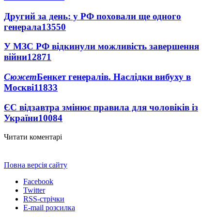
Другий за день: у РФ поховали ще одного
генерала
13550
У МЗС РФ відкинули можливість завершення
війни
12871
Сюжет
Бенкет генералів. Наслідки вибуху в
Москві
11833
ЄС відзавтра змінює правила для чоловіків із
України
10084
Читати коментарі
Повна версія сайту
Facebook
Twitter
RSS-стрічки
E-mail розсилка