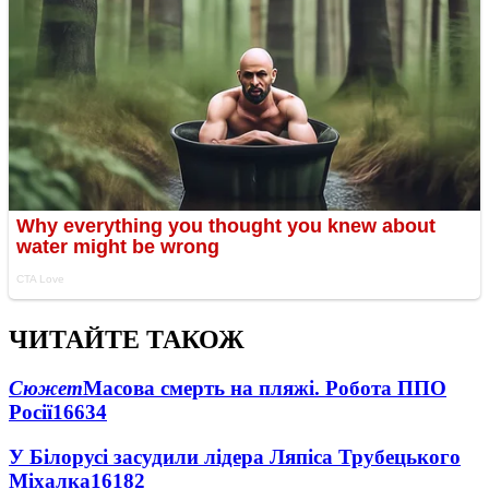
ЧИТАЙТЕ ТАКОЖ
Сюжет
Масова смерть на пляжі. Робота ППО
Росії
16634
У Білорусі засудили лідера Ляпіса Трубецького
Міхалка
16182