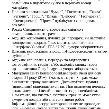
розміщена в підзаголовку або в першому абзаці
матеріалу.
Новини з позначками "Думка", "Експертиза", "Заява",
"Регіони", "Гроші", "Влада", "Вибори", "Тест-драйв",
"Спецпроекти", "Промо" публікуються на правах
реклами.
Розділ Спецпроекти створюється спільно з
комерційними партнерами.
Будь яке копіювання, публікація, передрук, чи наступне
поширення інформації, що містить посилання на
"Інтерфакс-Україна", EPA / UPG, суворо забороняється.
Власник веб-сторінки в розділі Я-Корреспондент є автор
публікації.
Будь-яке копіювання, передрук та відтворення
фотографічних творів та/або аудіовізуальних творів
правовласника Getty Images - суворо забороняється.
Матеріали сайту korrespondent.net призначені для осіб
старше 21 року (21+). Участь в азартних іграх може
викликати ігрову залежність. Дотримуйтесь правил
(принципів) відповідальної гри. При виявленні перших
ознак залежності негайно зверніться до спеціаліста.
Пам'ятайте, що участь в азартних іграх не може бути
джерелом доходів або альтернативою роботі.
Інформаційний ресурс korrespondent.net не проводить
ігри на реальні та/або віртуальні гроші, також сайт не