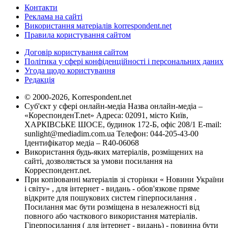
Контакти
Реклама на сайті
Використання матеріалів korrespondent.net
Правила користування сайтом
Договір користування сайтом
Політика у сфері конфіденційності і персональних даних
Угода щодо користування
Редакція
© 2000-2026, Korrespondent.net
Суб'єкт у сфері онлайн-медіа Назва онлайн-медіа –
«КореспонденТ.net» Адреса: 02091, місто Київ,
ХАРКІВСЬКЕ ШОСЕ, будинок 172-Б, офіс 208/1 E-mail:
sunlight@mediadim.com.ua
Телефон: 044-205-43-00
Ідентифікатор медіа – R40-06068
Використання будь-яких матеріалів, розміщених на
сайті, дозволяється за умови посилання на
Корреспондент.net.
При копіюванні матеріалів зі сторінки « Новини України
і світу» , для інтернет - видань - обов'язкове пряме
відкрите для пошукових систем гіперпосилання .
Посилання має бути розміщена в незалежності від
повного або часткового використання матеріалів.
Гіперпосилання ( для інтернет - видань) - повинна бути