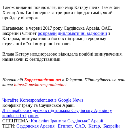
Також видання повідомляє, що емір Катару шейх Тамім бін
Хамад Аль Тані вперше за три роки відвідає саміт, який
пройде у вівторок.
Нагадаємо, в червні 2017 року Саудівська Аравія, ОАЕ,
Бахрейн і Єгипет
розірвали дипломатичні відносини
з
Катаром, звинувативши його в підтримці тероризму і
втручанні в їхні внутрішні справи.
Влада Катару неодноразово відкидала подібні звинувачення,
називаючи їх безпідставними.
Новини від
Корреспондент.net
в Telegram. Підписуйтесь на наш
канал
https://t.me/korrespondentnet
Читайте Korrespondent.net в Google News
Конфлікт Ірану та Саудівської Аравії
Ліга арабських держав підтримала Саудівську Аравію у
конфлікті з Іраном
СПЕЦТЕМА:
Конфлікт Ірану та Саудівської Аравії
ТЕГИ:
Саудовская Аравия
,
Египет
,
ОАЭ
,
Катар
,
Бахрейн