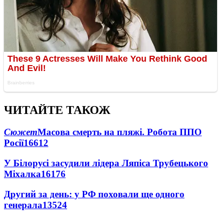
ЧИТАЙТЕ ТАКОЖ
Сюжет
Масова смерть на пляжі. Робота ППО
Росії
16612
У Білорусі засудили лідера Ляпіса Трубецького
Міхалка
16176
Другий за день: у РФ поховали ще одного
генерала
13524