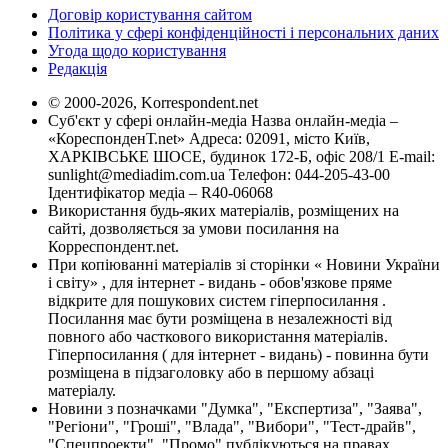
Договір користування сайтом
Політика у сфері конфіденційності і персональних даних
Угода щодо користування
Редакція
© 2000-2026, Korrespondent.net
Суб'єкт у сфері онлайн-медіа Назва онлайн-медіа –
«КореспонденТ.net» Адреса: 02091, місто Київ,
ХАРКІВСЬКЕ ШОСЕ, будинок 172-Б, офіс 208/1 E-mail:
sunlight@mediadim.com.ua
Телефон: 044-205-43-00
Ідентифікатор медіа – R40-06068
Використання будь-яких матеріалів, розміщених на
сайті, дозволяється за умови посилання на
Корреспондент.net.
При копіюванні матеріалів зі сторінки « Новини України
і світу» , для інтернет - видань - обов'язкове пряме
відкрите для пошукових систем гіперпосилання .
Посилання має бути розміщена в незалежності від
повного або часткового використання матеріалів.
Гіперпосилання ( для інтернет - видань) - повинна бути
розміщена в підзаголовку або в першому абзаці
матеріалу.
Новини з позначками "Думка", "Експертиза", "Заява",
"Регіони", "Гроші", "Влада", "Вибори", "Тест-драйв",
"Спецпроекти", "Промо" публікуються на правах