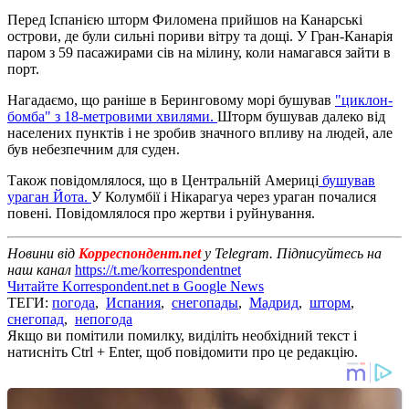
Перед Іспанією шторм Филомена прийшов на Канарські
острови, де були сильні пориви вітру та дощі. У Гран-Канарія
паром з 59 пасажирами сів на мілину, коли намагався зайти в
порт.
Нагадаємо, що раніше в Беринговому морі бушував
"циклон-
бомба" з 18-метровими хвилями.
Шторм бушував далеко від
населених пунктів і не зробив значного впливу на людей, але
був небезпечним для суден.
Також повідомлялося, що в Центральній Америці
бушував
ураган Йота.
У Колумбії і Нікарагуа через ураган почалися
повені. Повідомлялося про жертви і руйнування.
Новини від
Корреспондент.net
у Telegram. Підписуйтесь на
наш канал
https://t.me/korrespondentnet
Читайте Korrespondent.net в Google News
ТЕГИ:
погода
,
Испания
,
снегопады
,
Мадрид
,
шторм
,
снегопад
,
непогода
Якщо ви помітили помилку, виділіть необхідний текст і
натисніть Ctrl + Enter, щоб повідомити про це редакцію.