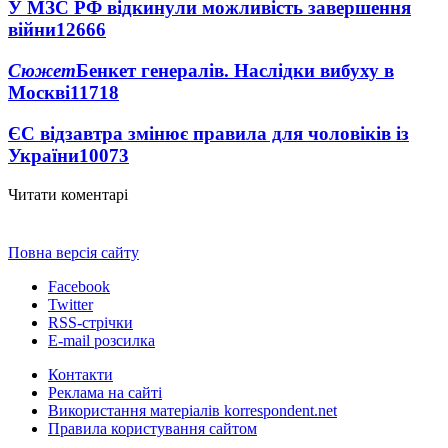
У МЗС РФ відкинули можливість завершення
війни
12666
Сюжет
Бенкет генералів. Наслідки вибуху в
Москві
11718
ЄС відзавтра змінює правила для чоловіків із
України
10073
Читати коментарі
Повна версія сайту
Facebook
Twitter
RSS-стрічки
E-mail розсилка
Контакти
Реклама на сайті
Використання матеріалів korrespondent.net
Правила користування сайтом