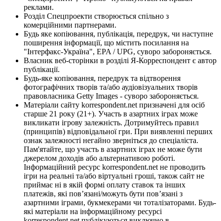
реклами.
Розділ Спецпроекти створюється спільно з
комерційними партнерами.
Будь яке копіювання, публікація, передрук, чи наступне
поширення інформації, що містить посилання на
"Інтерфакс-Україна", EPA / UPG, суворо забороняється.
Власник веб-сторінки в розділі Я-Корреспондент є автор
публікації.
Будь-яке копіювання, передрук та відтворення
фотографічних творів та/або аудіовізуальних творів
правовласника Getty Images - суворо забороняється.
Матеріали сайту korrespondent.net призначені для осіб
старше 21 року (21+). Участь в азартних іграх може
викликати ігрову залежність. Дотримуйтесь правил
(принципів) відповідальної гри. При виявленні перших
ознак залежності негайно зверніться до спеціаліста.
Пам'ятайте, що участь в азартних іграх не може бути
джерелом доходів або альтернативою роботі.
Інформаційний ресурс korrespondent.net не проводить
ігри на реальні та/або віртуальні гроші, також сайт не
приймає ні в якій формі оплату ставок та інших
платежів, які пов’язані/можуть бути пов’язані з
азартними іграми, букмекерами чи тоталізаторами. Будь-
які матеріали на інформаційному ресурсі
korrespondent.net публікуються виключно в