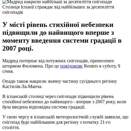
Столиця Іспанії страждає від найбільших за десятиліття
снігопадів
У місті рівень стихійної небезпеки
підвищили до найвищого вперше з
моменту введення системи градації в
2007 році.
Мадрид потерпає від потужних снігопадів, принесених
штормом Филомена. Про це
повідомляє
Reuters в суботу, 9
січня.
Опади також накрили значну частину сусіднього регіону
Кастилія-Ла-Манча.
В іспанській столиці через снігопади підвищили рівень
стихійної небезпеки до найвищого - вперше з 2007 року, коли
була введена відповідна система градації.
У свою чергу в іспанській метеорологічній службі заявили, що
снігопад буде найбільшим для регіону з початку 21-го
століття.