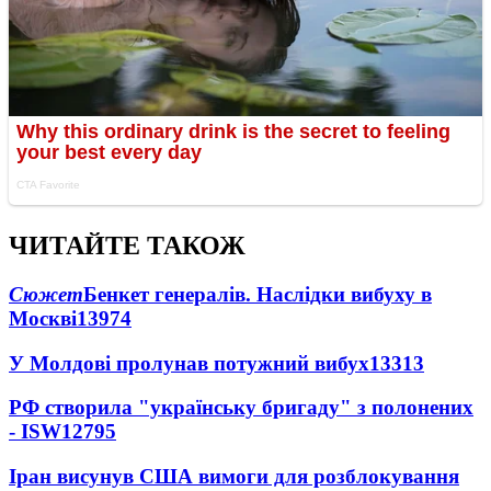
ЧИТАЙТЕ ТАКОЖ
Сюжет
Бенкет генералів. Наслідки вибуху в
Москві
13974
У Молдові пролунав потужний вибух
13313
РФ створила "українську бригаду" з полонених
- ISW
12795
Іран висунув США вимоги для розблокування