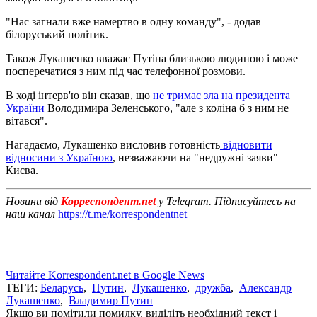
"Нас загнали вже намертво в одну команду", - додав
білоруський політик.
Також Лукашенко вважає Путіна близькою людиною і може
посперечатися з ним під час телефонної розмови.
В ході інтерв'ю він сказав, що
не тримає зла на президента
України
Володимира Зеленського, "але з коліна б з ним не
вітався".
Нагадаємо, Лукашенко висловив готовність
відновити
відносини з Україною
, незважаючи на "недружні заяви"
Києва.
Новини від
Корреспондент.net
у Telegram. Підписуйтесь на
наш канал
https://t.me/korrespondentnet
Читайте Korrespondent.net в Google News
ТЕГИ:
Беларусь
,
Путин
,
Лукашенко
,
дружба
,
Александр
Лукашенко
,
Владимир Путин
Якщо ви помітили помилку, виділіть необхідний текст і