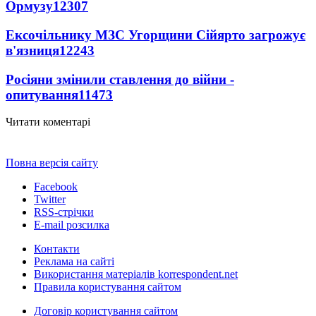
Ормузу
12307
Ексочільнику МЗС Угорщини Сійярто загрожує
в'язниця
12243
Росіяни змінили ставлення до війни -
опитування
11473
Читати коментарі
Повна версія сайту
Facebook
Twitter
RSS-стрічки
E-mail розсилка
Контакти
Реклама на сайті
Використання матеріалів korrespondent.net
Правила користування сайтом
Договір користування сайтом