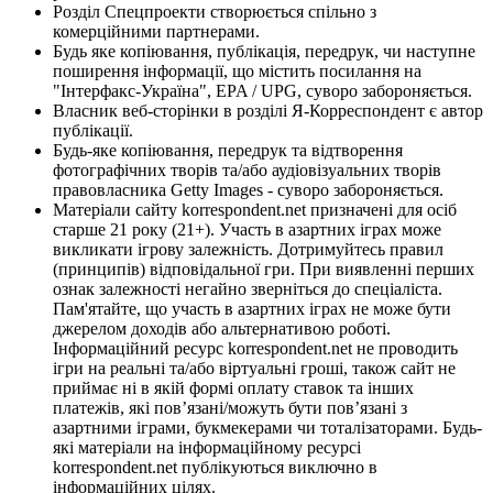
Розділ Спецпроекти створюється спільно з
комерційними партнерами.
Будь яке копіювання, публікація, передрук, чи наступне
поширення інформації, що містить посилання на
"Інтерфакс-Україна", EPA / UPG, суворо забороняється.
Власник веб-сторінки в розділі Я-Корреспондент є автор
публікації.
Будь-яке копіювання, передрук та відтворення
фотографічних творів та/або аудіовізуальних творів
правовласника Getty Images - суворо забороняється.
Матеріали сайту korrespondent.net призначені для осіб
старше 21 року (21+). Участь в азартних іграх може
викликати ігрову залежність. Дотримуйтесь правил
(принципів) відповідальної гри. При виявленні перших
ознак залежності негайно зверніться до спеціаліста.
Пам'ятайте, що участь в азартних іграх не може бути
джерелом доходів або альтернативою роботі.
Інформаційний ресурс korrespondent.net не проводить
ігри на реальні та/або віртуальні гроші, також сайт не
приймає ні в якій формі оплату ставок та інших
платежів, які пов’язані/можуть бути пов’язані з
азартними іграми, букмекерами чи тоталізаторами. Будь-
які матеріали на інформаційному ресурсі
korrespondent.net публікуються виключно в
інформаційних цілях.