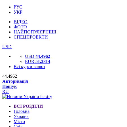
РУС
УКР
ВІДЕО
ФОТО
НАЙПОПУЛЯРНІШІ
СПЕЦПРОЕКТИ
USD
USD
44.4962
EUR
51.3814
Всі курси валют
44.4962
Авторизація
Пошук
RU
ВСІ РОЗДІЛИ
Головна
Україна
Місто
Світ