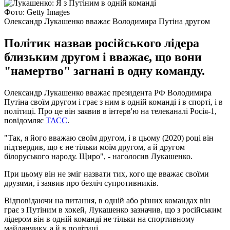
Фото: Getty Images
Олександр Лукашенко вважає Володимира Путіна другом
Політик назвав російського лідера
близьким другом і вважає, що вони
"намертво" загнані в одну команду.
Олександр Лукашенко вважає президента РФ Володимира
Путіна своїм другом і грає з ним в одній команді і в спорті, і в
політиці. Про це він заявив в інтерв'ю на телеканалі Росія-1,
повідомляє
ТАСС
.
"Так, я його вважаю своїм другом, і в цьому (2020) році він
підтвердив, що є не тільки моїм другом, а й другом
білоруського народу. Щиро", - наголосив Лукашенко.
При цьому він не зміг назвати тих, кого ще вважає своїми
друзями, і заявив про безліч супротивників.
Відповідаючи на питання, в одній або різних командах він
грає з Путіним в хокей, Лукашенко зазначив, що з російським
лідером він в одній команді не тільки на спортивному
майданчику, а й в політиці.