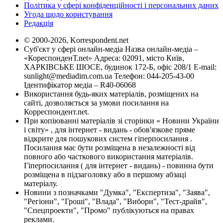
Політика у сфері конфіденційності і персональних даних
Угода щодо користування
Редакція
© 2000-2026, Korrespondent.net
Суб'єкт у сфері онлайн-медіа Назва онлайн-медіа –
«КореспонденТ.net» Адреса: 02091, місто Київ,
ХАРКІВСЬКЕ ШОСЕ, будинок 172-Б, офіс 208/1 E-mail:
sunlight@mediadim.com.ua
Телефон: 044-205-43-00
Ідентифікатор медіа – R40-06068
Використання будь-яких матеріалів, розміщених на
сайті, дозволяється за умови посилання на
Корреспондент.net.
При копіюванні матеріалів зі сторінки « Новини України
і світу» , для інтернет - видань - обов'язкове пряме
відкрите для пошукових систем гіперпосилання .
Посилання має бути розміщена в незалежності від
повного або часткового використання матеріалів.
Гіперпосилання ( для інтернет - видань) - повинна бути
розміщена в підзаголовку або в першому абзаці
матеріалу.
Новини з позначками "Думка", "Експертиза", "Заява",
"Регіони", "Гроші", "Влада", "Вибори", "Тест-драйв",
"Спецпроекти", "Промо" публікуються на правах
реклами.