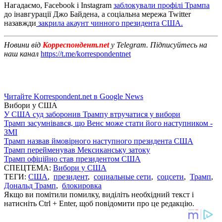
Нагадаємо, Facebook і Instagram
заблокували профілі Трампа
до інавгурації Джо Байдена, а соціальна мережа Twitter
назавжди
закрила акаунт чинного президента США.
Новини від
Корреспондент.net
у Telegram. Підписуйтесь на
наш канал
https://t.me/korrespondentnet
Читайте Korrespondent.net в Google News
Вибори у США
У США суд заборонив Трампу втручатися у вибори
Трамп засумнівався, що Венс може стати його наступником -
ЗМІ
Трамп назвав ймовірного наступного президента США
Трамп перейменував Мексиканську затоку
Трамп офіційно став президентом США
СПЕЦТЕМА:
Вибори у США
ТЕГИ:
США
,
президент
,
социальные сети
,
соцсети
,
Трамп
,
Дональд Трамп
,
блокировка
Якщо ви помітили помилку, виділіть необхідний текст і
натисніть Ctrl + Enter, щоб повідомити про це редакцію.