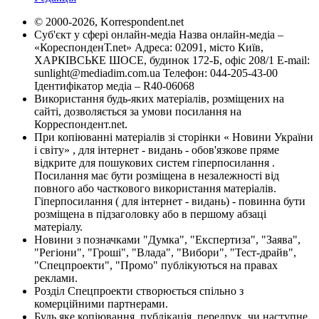
© 2000-2026, Korrespondent.net
Суб'єкт у сфері онлайн-медіа Назва онлайн-медіа –
«КореспонденТ.net» Адреса: 02091, місто Київ,
ХАРКІВСЬКЕ ШОСЕ, будинок 172-Б, офіс 208/1 E-mail:
sunlight@mediadim.com.ua
Телефон: 044-205-43-00
Ідентифікатор медіа – R40-06068
Використання будь-яких матеріалів, розміщених на
сайті, дозволяється за умови посилання на
Корреспондент.net.
При копіюванні матеріалів зі сторінки « Новини України
і світу» , для інтернет - видань - обов'язкове пряме
відкрите для пошукових систем гіперпосилання .
Посилання має бути розміщена в незалежності від
повного або часткового використання матеріалів.
Гіперпосилання ( для інтернет - видань) - повинна бути
розміщена в підзаголовку або в першому абзаці
матеріалу.
Новини з позначками "Думка", "Експертиза", "Заява",
"Регіони", "Гроші", "Влада", "Вибори", "Тест-драйв",
"Спецпроекти", "Промо" публікуються на правах
реклами.
Розділ Спецпроекти створюється спільно з
комерційними партнерами.
Будь яке копіювання, публікація, передрук, чи наступне