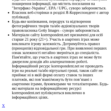
поширення інформації, що містить посилання на
"Інтерфакс-Україна", EPA / UPG, суворо забороняється.
Власник веб-сторінки в розділі Я-Корреспондент є автор
публікації.
Будь-яке копіювання, передрук та відтворення
фотографічних творів та/або аудіовізуальних творів
правовласника Getty Images - суворо забороняється.
Матеріали сайту korrespondent.net призначені для осіб
старше 21 року (21+). Участь в азартних іграх може
викликати ігрову залежність. Дотримуйтесь правил
(принципів) відповідальної гри. При виявленні перших
ознак залежності негайно зверніться до спеціаліста.
Пам'ятайте, що участь в азартних іграх не може бути
джерелом доходів або альтернативою роботі.
Інформаційний ресурс korrespondent.net не проводить
ігри на реальні та/або віртуальні гроші, також сайт не
приймає ні в якій формі оплату ставок та інших
платежів, які пов’язані/можуть бути пов’язані з
азартними іграми, букмекерами чи тоталізаторами. Будь-
які матеріали на інформаційному ресурсі
korrespondent.net публікуються виключно в
інформаційних цілях.
X