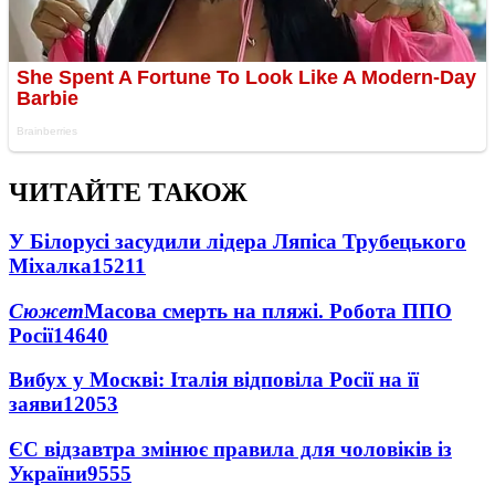
ЧИТАЙТЕ ТАКОЖ
У Білорусі засудили лідера Ляпіса Трубецького
Міхалка
15211
Сюжет
Масова смерть на пляжі. Робота ППО
Росії
14640
Вибух у Москві: Італія відповіла Росії на її
заяви
12053
ЄС відзавтра змінює правила для чоловіків із
України
9555