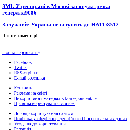
ЗМІ: У ресторані в Москві загинула дочка
генерала
9086
Залужний: Україна не вступить до НАТО
8512
Читати коментарі
Повна версія сайту
Facebook
Twitter
RSS-стрічки
E-mail розсилка
Контакти
Реклама на сайті
Використання матеріалів korrespondent.net
Правила користування сайтом
Договір користування сайтом
Політика у сфері конфіденційності і персональних даних
Угода щодо користування
Редакція