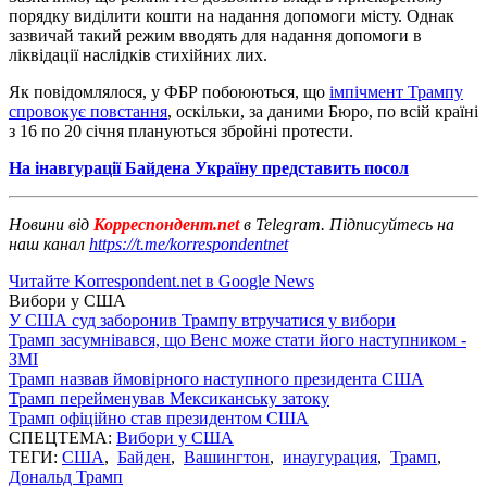
порядку виділити кошти на надання допомоги місту. Однак
зазвичай такий режим вводять для надання допомоги в
ліквідації наслідків стихійних лих.
Як повідомлялося, у ФБР побоюються, що
імпічмент Трампу
спровокує повстання
, оскільки, за даними Бюро, по всій країні
з 16 по 20 січня плануються збройні протести.
На інавгурації Байдена Україну представить посол
Новини від
Корреспондент.net
в Telegram. Підписуйтесь на
наш канал
https://t.me/korrespondentnet
Читайте Korrespondent.net в Google News
Вибори у США
У США суд заборонив Трампу втручатися у вибори
Трамп засумнівався, що Венс може стати його наступником -
ЗМІ
Трамп назвав ймовірного наступного президента США
Трамп перейменував Мексиканську затоку
Трамп офіційно став президентом США
СПЕЦТЕМА:
Вибори у США
ТЕГИ:
США
,
Байден
,
Вашингтон
,
инаугурация
,
Трамп
,
Дональд Трамп