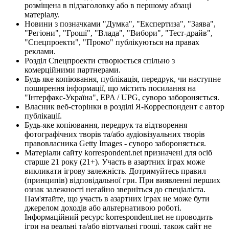
розміщена в підзаголовку або в першому абзаці
матеріалу.
Новини з позначками "Думка", "Експертиза", "Заява",
"Регіони", "Гроші", "Влада", "Вибори", "Тест-драйв",
"Спецпроекти", "Промо" публікуються на правах
реклами.
Розділ Спецпроекти створюється спільно з
комерційними партнерами.
Будь яке копіювання, публікація, передрук, чи наступне
поширення інформації, що містить посилання на
"Інтерфакс-Україна", EPA / UPG, суворо забороняється.
Власник веб-сторінки в розділі Я-Корреспондент є автор
публікації.
Будь-яке копіювання, передрук та відтворення
фотографічних творів та/або аудіовізуальних творів
правовласника Getty Images - суворо забороняється.
Матеріали сайту korrespondent.net призначені для осіб
старше 21 року (21+). Участь в азартних іграх може
викликати ігрову залежність. Дотримуйтесь правил
(принципів) відповідальної гри. При виявленні перших
ознак залежності негайно зверніться до спеціаліста.
Пам'ятайте, що участь в азартних іграх не може бути
джерелом доходів або альтернативою роботі.
Інформаційний ресурс korrespondent.net не проводить
ігри на реальні та/або віртуальні гроші, також сайт не