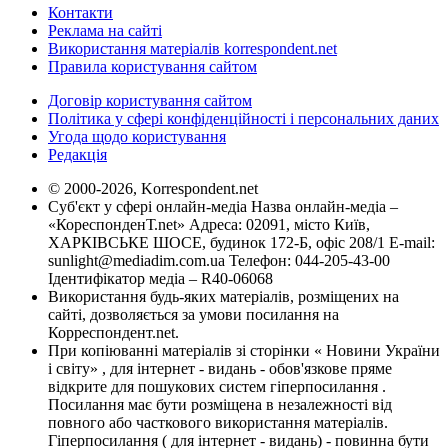
Контакти
Реклама на сайті
Використання матеріалів korrespondent.net
Правила користування сайтом
Договір користування сайтом
Політика у сфері конфіденційності і персональних даних
Угода щодо користування
Редакція
© 2000-2026, Korrespondent.net
Суб'єкт у сфері онлайн-медіа Назва онлайн-медіа –
«КореспонденТ.net» Адреса: 02091, місто Київ,
ХАРКІВСЬКЕ ШОСЕ, будинок 172-Б, офіс 208/1 E-mail:
sunlight@mediadim.com.ua
Телефон: 044-205-43-00
Ідентифікатор медіа – R40-06068
Використання будь-яких матеріалів, розміщених на
сайті, дозволяється за умови посилання на
Корреспондент.net.
При копіюванні матеріалів зі сторінки « Новини України
і світу» , для інтернет - видань - обов'язкове пряме
відкрите для пошукових систем гіперпосилання .
Посилання має бути розміщена в незалежності від
повного або часткового використання матеріалів.
Гіперпосилання ( для інтернет - видань) - повинна бути