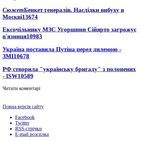
Сюжет
Бенкет генералів. Наслідки вибуху в
Москві
13674
Ексочільнику МЗС Угорщини Сійярто загрожує
в'язниця
10983
Україна поставила Путіна перед дилемою -
ЗМІ
10678
РФ створила "українську бригаду" з полонених
- ISW
10589
Читати коментарі
Повна версія сайту
Facebook
Twitter
RSS-стрічки
E-mail розсилка