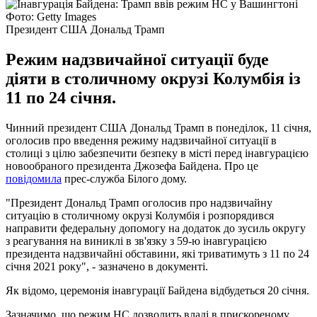
Фото: Getty Images
Президент США Дональд Трамп
Режим надзвичайної ситуації буде
діяти в столичному окрузі Колумбія із
11 по 24 січня.
Чинний президент США Дональд Трамп в понеділок, 11 січня,
оголосив про введення режиму надзвичайної ситуації в
столиці з цілю забезпечити безпеку в місті перед інавгурацією
новообраного президента Джозефа Байдена. Про це
повідомила
прес-служба Білого дому.
"Президент Дональд Трамп оголосив про надзвичайну
ситуацію в столичному окрузі Колумбія і розпорядився
направити федеральну допомогу на додаток до зусиль округу
з реагування на виниклі в зв'язку з 59-ю інавгурацією
президента надзвичайні обставини, які триватимуть з 11 по 24
січня 2021 року", - зазначено в документі.
Як відомо, церемонія інавгурації Байдена відбудеться 20 січня.
Зазначимо, що режим НС дозволить владі в прискореному