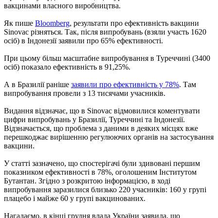
вакцинами власного виробництва.
Як пише
Вloomberg
, результати про ефективність вакцини
Sinovac різняться. Так, після випробувань (взяли участь 1620
осіб) в Індонезії заявили про 65% ефективності.
При цьому більш масштабне випробування в Туреччині (3400
осіб) показало ефективність в 91,25%.
А в Бразилії раніше
заявили про ефективність у 78%
. Там
випробування провели з 13 тисячами учасників.
Видання відзначає, що в Sinovac відмовилися коментувати
цифри випробувань у Бразилії, Туреччині та Індонезії.
Відзначається, що проблема з даними в деяких місцях вже
перешкоджає вирішенню регулюючих органів на застосування
вакцини.
У статті зазначено, що спостерігачі були здивовані першим
показником ефективності в 78%, оголошеним Інститутом
Бутантан. Згідно з розкритою інформацією, в ході
випробування заразилися близько 220 учасників: 160 у групі
плацебо і майже 60 у групі вакцинованих.
Нагадаємо, в кінці грудня влада України заявила, що