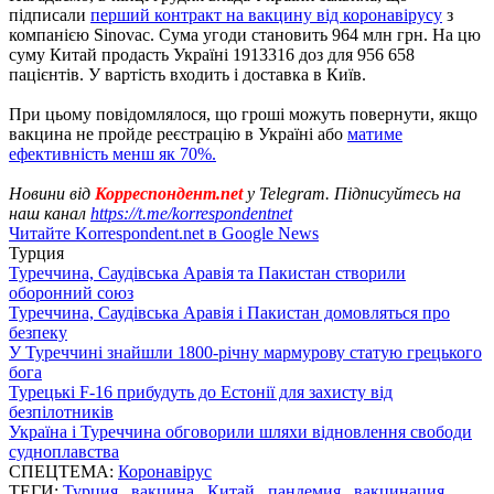
підписали
перший контракт на вакцину від коронавірусу
з
компанією Sinovac. Сума угоди становить 964 млн грн. На цю
суму Китай продасть Україні 1913316 доз для 956 658
пацієнтів. У вартість входить і доставка в Київ.
При цьому повідомлялося, що гроші можуть повернути, якщо
вакцина не пройде реєстрацію в Україні або
матиме
ефективність менш як 70%.
Новини від
Корреспондент.net
у Telegram. Підписуйтесь на
наш канал
https://t.me/korrespondentnet
Читайте Korrespondent.net в Google News
Турция
Туреччина, Саудівська Аравія та Пакистан створили
оборонний союз
Туреччина, Саудівська Аравія і Пакистан домовляться про
безпеку
У Туреччині знайшли 1800-річну мармурову статую грецького
бога
Турецькі F-16 прибудуть до Естонії для захисту від
безпілотників
Україна і Туреччина обговорили шляхи відновлення свободи
судноплавства
СПЕЦТЕМА:
Коронавірус
ТЕГИ:
Турция
,
вакцина
,
Китай
,
пандемия
,
вакцинация