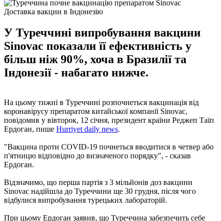
Доставка вакцин в Індонезію
У Туреччині випробування вакцини
Sinovac показали її ефективність у
більш ніж 90%, хоча в Бразилії та
Індонезії - набагато нижче.
На цьому тижні в Туреччині розпочнеться вакцинація від
коронавірусу препаратом китайської компанії Sinovac,
повідомив у вівторок, 12 січня, президент країни Реджеп Таїп
Ердоган, пише
Hurriyet daily news
.
"Вакцина проти COVID-19 почнеться вводитися в четвер або
п'ятницю відповідно до визначеного порядку", - сказав
Ердоган.
Відзначимо, що перша партія з 3 мільйонів доз вакцини
Sinovac надійшла до Туреччини ще 30 грудня, після чого
відбулися випробування турецьких лабораторій.
При цьому Ердоган заявив, що Туреччина забезпечить себе