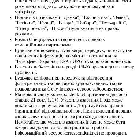
Гіперпосилання ( для інтернет - видань) - повинна бути
розміщена в підзаголовку або в першому абзаці
матеріалу.
Новини з позначками "Думка", "Експертиза", "Заява",
"Регіони", "Гроші", "Влада", "Вибори", "Тест-драйв",
"Спецпроекти", "Промо" публікуються на правах
реклами.
Розділ Спецпроекти створюється спільно з
комерційними партнерами.
Будь яке копіювання, публікація, передрук, чи наступне
поширення інформації, що містить посилання на
"Інтерфакс-Україна", EPA / UPG, суворо забороняється.
Власник веб-сторінки в розділі Я-Корреспондент є автор
публікації.
Будь-яке копіювання, передрук та відтворення
фотографічних творів та/або аудіовізуальних творів
правовласника Getty Images - суворо забороняється.
Матеріали сайту korrespondent.net призначені для осіб
старше 21 року (21+). Участь в азартних іграх може
викликати ігрову залежність. Дотримуйтесь правил
(принципів) відповідальної гри. При виявленні перших
ознак залежності негайно зверніться до спеціаліста.
Пам'ятайте, що участь в азартних іграх не може бути
джерелом доходів або альтернативою роботі.
Інформаційний ресурс korrespondent.net не проводить