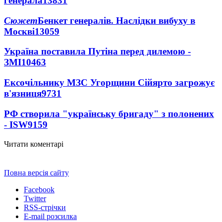
генерала
13831
Сюжет
Бенкет генералів. Наслідки вибуху в
Москві
13059
Україна поставила Путіна перед дилемою -
ЗМІ
10463
Ексочільнику МЗС Угорщини Сійярто загрожує
в'язниця
9731
РФ створила "українську бригаду" з полонених
- ISW
9159
Читати коментарі
Повна версія сайту
Facebook
Twitter
RSS-стрічки
E-mail розсилка