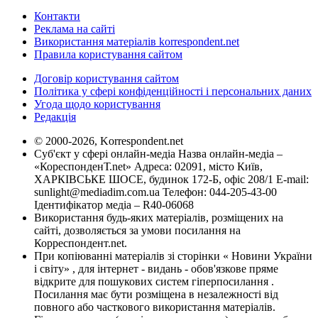
Контакти
Реклама на сайті
Використання матеріалів korrespondent.net
Правила користування сайтом
Договір користування сайтом
Політика у сфері конфіденційності і персональних даних
Угода щодо користування
Редакція
© 2000-2026, Korrespondent.net
Суб'єкт у сфері онлайн-медіа Назва онлайн-медіа –
«КореспонденТ.net» Адреса: 02091, місто Київ,
ХАРКІВСЬКЕ ШОСЕ, будинок 172-Б, офіс 208/1 E-mail:
sunlight@mediadim.com.ua
Телефон: 044-205-43-00
Ідентифікатор медіа – R40-06068
Використання будь-яких матеріалів, розміщених на
сайті, дозволяється за умови посилання на
Корреспондент.net.
При копіюванні матеріалів зі сторінки « Новини України
і світу» , для інтернет - видань - обов'язкове пряме
відкрите для пошукових систем гіперпосилання .
Посилання має бути розміщена в незалежності від
повного або часткового використання матеріалів.