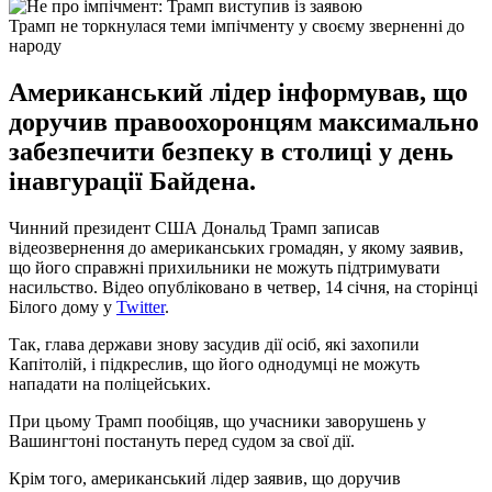
Трамп не торкнулася теми імпічменту у своєму зверненні до
народу
Американський лідер інформував, що
доручив правоохоронцям максимально
забезпечити безпеку в столиці у день
інавгурації Байдена.
Чинний президент США Дональд Трамп записав
відеозвернення до американських громадян, у якому заявив,
що його справжні прихильники не можуть підтримувати
насильство. Відео опубліковано в четвер, 14 січня, на сторінці
Білого дому у
Twitter
.
Так, глава держави знову засудив дії осіб, які захопили
Капітолій, і підкреслив, що його однодумці не можуть
нападати на поліцейських.
При цьому Трамп пообіцяв, що учасники заворушень у
Вашингтоні постануть перед судом за свої дії.
Крім того, американський лідер заявив, що доручив