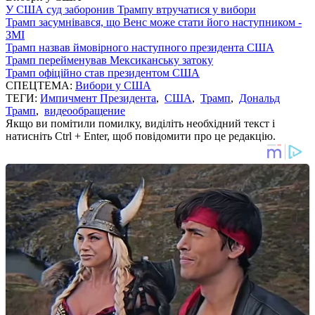
У США суд заборонив Трампу втручатися у вибори
Трамп засумнівався, що Венс може стати його наступником -
ЗМІ
Трамп назвав ймовірного наступного президента США
Трамп перейменував Мексиканську затоку
Трамп офіційно став президентом США
СПЕЦТЕМА:
Вибори у США
ТЕГИ:
Импичмент Президента
,
США
,
Трамп
,
Дональд
Трамп
,
видеообращение
Якщо ви помітили помилку, виділіть необхідний текст і
натисніть Ctrl + Enter, щоб повідомити про це редакцію.