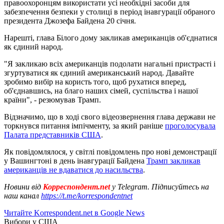
правоохоронцям використати усі необхідні засоби для
забезпечення безпеки у столиці в період інавгурації обраного
президента Джозефа Байдена 20 січня.
Нарешті, глава Білого дому закликав американців об'єднатися
як єдиний народ.
"Я закликаю всіх американців подолати нагальні пристрасті і
згуртуватися як єдиний американський народ. Давайте
зробимо вибір на користь того, щоб рухатися вперед,
об'єднавшись, на благо наших сімей, суспільства і нашої
країни", - резюмував Трамп.
Відзначимо, що в ході свого відеозвернення глава держави не
торкнувся питання імпічменту, за який раніше
проголосувала
Палата представників США
.
Як повідомлялося, у світлі повідомлень про нові демонстрації
у Вашингтоні в день інавгурації Байдена
Трамп закликав
американців не вдаватися до насильства
.
Новини від
Корреспондент.net
у Telegram. Підписуйтесь на
наш канал
https://t.me/korrespondentnet
Читайте Korrespondent.net в Google News
Вибори у США