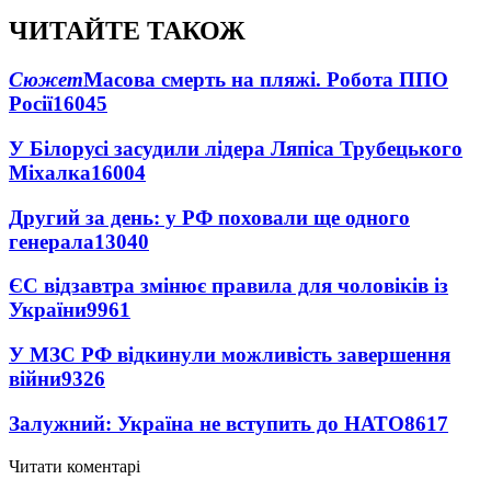
ЧИТАЙТЕ ТАКОЖ
Сюжет
Масова смерть на пляжі. Робота ППО
Росії
16045
У Білорусі засудили лідера Ляпіса Трубецького
Міхалка
16004
Другий за день: у РФ поховали ще одного
генерала
13040
ЄС відзавтра змінює правила для чоловіків із
України
9961
У МЗС РФ відкинули можливість завершення
війни
9326
Залужний: Україна не вступить до НАТО
8617
Читати коментарі