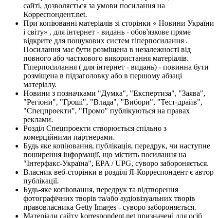
сайті, дозволяється за умови посилання на
Корреспондент.net.
При копіюванні матеріалів зі сторінки « Новини України
і світу» , для інтернет - видань - обов'язкове пряме
відкрите для пошукових систем гіперпосилання .
Посилання має бути розміщена в незалежності від
повного або часткового використання матеріалів.
Гіперпосилання ( для інтернет - видань) - повинна бути
розміщена в підзаголовку або в першому абзаці
матеріалу.
Новини з позначками "Думка", "Експертиза", "Заява",
"Регіони", "Гроші", "Влада", "Вибори", "Тест-драйв",
"Спецпроекти", "Промо" публікуються на правах
реклами.
Розділ Спецпроекти створюється спільно з
комерційними партнерами.
Будь яке копіювання, публікація, передрук, чи наступне
поширення інформації, що містить посилання на
"Інтерфакс-Україна", EPA / UPG, суворо забороняється.
Власник веб-сторінки в розділі Я-Корреспондент є автор
публікації.
Будь-яке копіювання, передрук та відтворення
фотографічних творів та/або аудіовізуальних творів
правовласника Getty Images - суворо забороняється.
Матеріали сайту korrespondent.net призначені для осіб