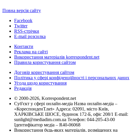
Повна версія сайту
Facebook
Twitter
RSS-стрічки
E-mail розсилка
Контакти
Реклама на сайті
Використання матеріалів korrespondent.net
Правила користування сайтом
Договір користування сайтом
Політика у сфері конфіденційності і персональних даних
Угода щодо користування
Редакція
© 2000-2026, Korrespondent.net
Суб'єкт у сфері онлайн-медіа Назва онлайн-медіа –
«КореспонденТ.net» Адреса: 02091, місто Київ,
ХАРКІВСЬКЕ ШОСЕ, будинок 172-Б, офіс 208/1 E-mail:
sunlight@mediadim.com.ua
Телефон: 044-205-43-00
Ідентифікатор медіа – R40-06068
Використання будь-яких матеріалів, розміщених на