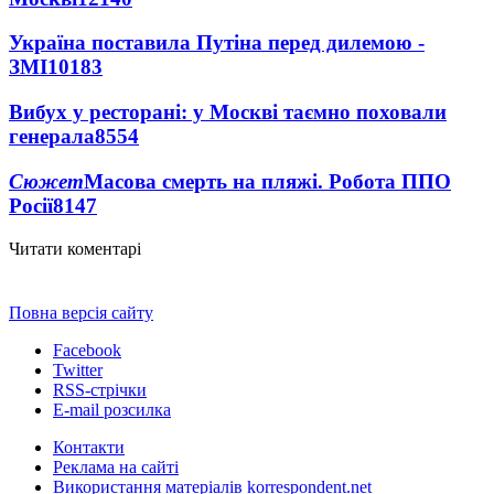
Україна поставила Путіна перед дилемою -
ЗМІ
10183
Вибух у ресторані: у Москві таємно поховали
генерала
8554
Сюжет
Масова смерть на пляжі. Робота ППО
Росії
8147
Читати коментарі
Повна версія сайту
Facebook
Twitter
RSS-стрічки
E-mail розсилка
Контакти
Реклама на сайті
Використання матеріалів korrespondent.net