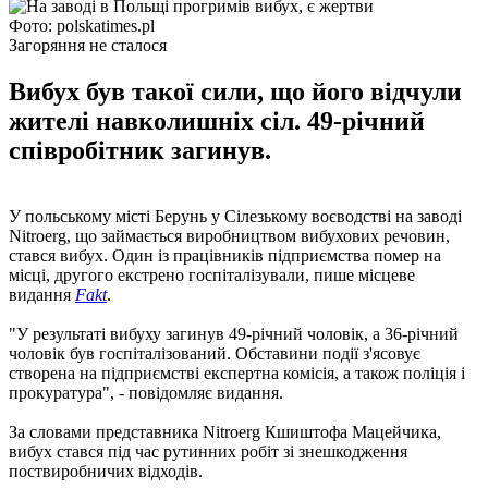
Фото: polskatimes.pl
Загоряння не сталося
Вибух був такої сили, що його відчули
жителі навколишніх сіл. 49-річний
співробітник загинув.
У польському місті Берунь у Сілезькому воєводстві на заводі
Nitroerg, що займається виробництвом вибухових речовин,
стався вибух. Один із працівників підприємства помер на
місці, другого екстрено госпіталізували, пише місцеве
видання
Fakt
.
"У результаті вибуху загинув 49-річний чоловік, а 36-річний
чоловік був госпіталізований. Обставини події з'ясовує
створена на підприємстві експертна комісія, а також поліція і
прокуратура", - повідомляє видання.
За словами представника Nitroerg Кшиштофа Мацейчика,
вибух стався під час рутинних робіт зі знешкодження
поствиробничих відходів.