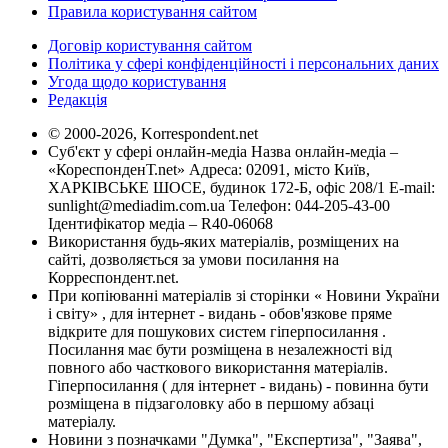
Правила користування сайтом
Договір користування сайтом
Політика у сфері конфіденційності і персональних даних
Угода щодо користування
Редакція
© 2000-2026, Korrespondent.net
Суб'єкт у сфері онлайн-медіа Назва онлайн-медіа –
«КореспонденТ.net» Адреса: 02091, місто Київ,
ХАРКІВСЬКЕ ШОСЕ, будинок 172-Б, офіс 208/1 E-mail:
sunlight@mediadim.com.ua
Телефон: 044-205-43-00
Ідентифікатор медіа – R40-06068
Використання будь-яких матеріалів, розміщених на
сайті, дозволяється за умови посилання на
Корреспондент.net.
При копіюванні матеріалів зі сторінки « Новини України
і світу» , для інтернет - видань - обов'язкове пряме
відкрите для пошукових систем гіперпосилання .
Посилання має бути розміщена в незалежності від
повного або часткового використання матеріалів.
Гіперпосилання ( для інтернет - видань) - повинна бути
розміщена в підзаголовку або в першому абзаці
матеріалу.
Новини з позначками "Думка", "Експертиза", "Заява",