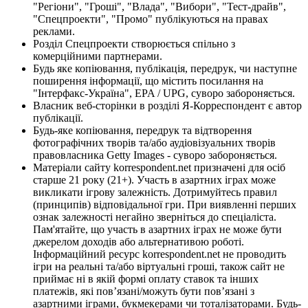
"Регіони", "Гроші", "Влада", "Вибори", "Тест-драйв",
"Спецпроекти", "Промо" публікуються на правах
реклами.
Розділ Спецпроекти створюється спільно з
комерційними партнерами.
Будь яке копіювання, публікація, передрук, чи наступне
поширення інформації, що містить посилання на
"Інтерфакс-Україна", EPA / UPG, суворо забороняється.
Власник веб-сторінки в розділі Я-Корреспондент є автор
публікації.
Будь-яке копіювання, передрук та відтворення
фотографічних творів та/або аудіовізуальних творів
правовласника Getty Images - суворо забороняється.
Матеріали сайту korrespondent.net призначені для осіб
старше 21 року (21+). Участь в азартних іграх може
викликати ігрову залежність. Дотримуйтесь правил
(принципів) відповідальної гри. При виявленні перших
ознак залежності негайно зверніться до спеціаліста.
Пам'ятайте, що участь в азартних іграх не може бути
джерелом доходів або альтернативою роботі.
Інформаційний ресурс korrespondent.net не проводить
ігри на реальні та/або віртуальні гроші, також сайт не
приймає ні в якій формі оплату ставок та інших
платежів, які пов’язані/можуть бути пов’язані з
азартними іграми, букмекерами чи тоталізаторами. Будь-