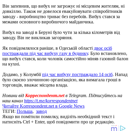
Він запевнив, що вибух не загрожує ні місцевим жителям, ні
довкіллю. Також не довелося евакуйовувати співробітників
заводу - виробництво триває без перебоїв. Вибух стався за
межами основного виробничого майданчика.
Вибух на заводі в Беруні було чути за кілька кілометрів від
заводу. Він не викликав загоряння.
Як повідомлялося раніше, в Одеській області
двоє осіб
постраждали під час вибуху газу в будинку
. Було встановлено,
що вибух стався, коли чоловік самостійно міняв газовий балон
на кухні.
Додамо, у Колумбії
під час вибуху постраждало 14 осіб
. Напад
було скоєно злочинною організацією, яка вимагала гроші в
торговців, вважає місцева влада.
Новини від
Корреспондент.net
в Telegram. Підписуйтесь на
наш канал
https://t.me/korrespondentnet
Читайте Korrespondent.net в Google News
ТЕГИ:
Польша
,
завод
Якщо ви помітили помилку, виділіть необхідний текст і
натисніть Ctrl + Enter, щоб повідомити про це редакцію.