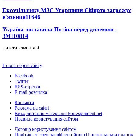
Ексочільнику МЗС Угорщини Сійярто загрожує
в'язниця
11646
Україна поставила Путіна перед дилемою -
ЗМІ
10814
Читати коментарі
Повна версія сайту
Facebook
Twitter
RSS-стрічки
E-mail розсилка
Контакти
Реклама на сайті
Використання матеріалів korrespondent.net
Правила користування сайтом
Договір користування сайтом
Політика у сфері конфіденційності і персональних даних