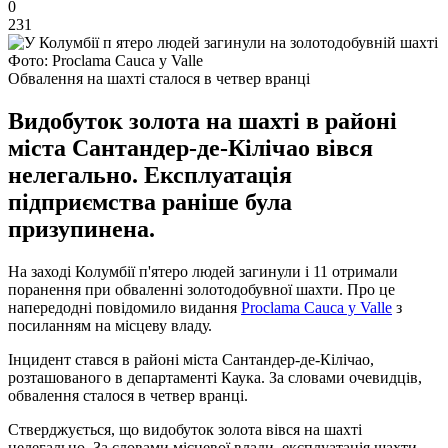
0
231
Фото: Proclama Cauca y Valle
Обвалення на шахті сталося в четвер вранці
Видобуток золота на шахті в районі
міста Сантандер-де-Кілічао вівся
нелегально. Експлуатація
підприємства раніше була
призупинена.
На заході Колумбії п'ятеро людей загинули і 11 отримали
поранення при обваленні золотодобувної шахти. Про це
напередодні повідомило видання
Proclama Cauca y Valle
з
посиланням на місцеву владу.
Інцидент стався в районі міста Сантандер-де-Кілічао,
розташованого в департаменті Каука. За словами очевидців,
обвалення сталося в четвер вранці.
Стверджується, що видобуток золота вівся на шахті
нелегально. За словами місцевої влади, експлуатація шахти