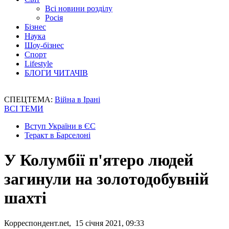
Всі новини розділу
Росія
Бізнес
Наука
Шоу-бізнес
Спорт
Lifestyle
БЛОГИ ЧИТАЧІВ
СПЕЦТЕМА:
Війна в Ірані
ВСІ ТЕМИ
Вступ України в ЄС
Теракт в Барселоні
У Колумбії п'ятеро людей
загинули на золотодобувній
шахті
Корреспондент.net, 15 січня 2021, 09:33