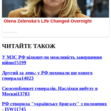
ЧИТАЙТЕ ТАКОЖ
У МЗС РФ відкинули можливість завершення
війни
15199
Другий за день: у РФ поховали ще одного
генерала
14023
Сюжет
Бенкет генералів. Наслідки вибуху в
Москві
13783
РФ створила "українську бригаду" з полонених
- ISW
11745