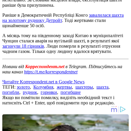
раніше була призупинена.
Раніше в Демократичній Республіці Конго
завалилася шахта
на золотому руднику Детройт
. Тоді жертвами стали
щонайменше 50 осіб.
А місяць тому на південному заході Китаю в муніципалітеті
Чунцин сталася аварія на вугільній шахті, в результаті якої
загинули 18 гірників
. Люди померли в результаті отруєння
чадним газом. Тільки одну людину вдалося врятувати.
Новини від
Корреспондент.net
в Telegram. Підписуйтесь на
наш канал
https://t.me/korrespondentnet
Читайте Korrespondent.net в Google News
ТЕГИ:
золото
,
Колумбия
,
жертвы
,
шахтеры
,
шахта
,
погибли
,
рудник
,
горняки
,
погибшие
Якщо ви помітили помилку, виділіть необхідний текст і
натисніть Ctrl + Enter, щоб повідомити про це редакцію.