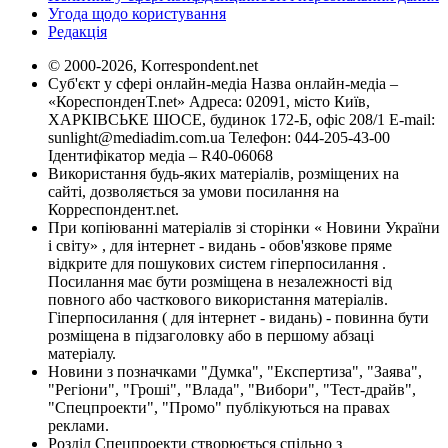
Угода щодо користування
Редакція
© 2000-2026, Korrespondent.net
Суб'єкт у сфері онлайн-медіа Назва онлайн-медіа –
«КореспонденТ.net» Адреса: 02091, місто Київ,
ХАРКІВСЬКЕ ШОСЕ, будинок 172-Б, офіс 208/1 E-mail:
sunlight@mediadim.com.ua
Телефон: 044-205-43-00
Ідентифікатор медіа – R40-06068
Використання будь-яких матеріалів, розміщених на
сайті, дозволяється за умови посилання на
Корреспондент.net.
При копіюванні матеріалів зі сторінки « Новини України
і світу» , для інтернет - видань - обов'язкове пряме
відкрите для пошукових систем гіперпосилання .
Посилання має бути розміщена в незалежності від
повного або часткового використання матеріалів.
Гіперпосилання ( для інтернет - видань) - повинна бути
розміщена в підзаголовку або в першому абзаці
матеріалу.
Новини з позначками "Думка", "Експертиза", "Заява",
"Регіони", "Гроші", "Влада", "Вибори", "Тест-драйв",
"Спецпроекти", "Промо" публікуються на правах
реклами.
Розділ Спецпроекти створюється спільно з