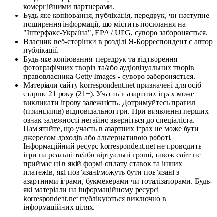
комерційними партнерами.
Будь яке копіювання, публікація, передрук, чи наступне
поширення інформації, що містить посилання на
"Інтерфакс-Україна", EPA / UPG, суворо забороняється.
Власник веб-сторінки в розділі Я-Корреспондент є автор
публікації.
Будь-яке копіювання, передрук та відтворення
фотографічних творів та/або аудіовізуальних творів
правовласника Getty Images - суворо забороняється.
Матеріали сайту korrespondent.net призначені для осіб
старше 21 року (21+). Участь в азартних іграх може
викликати ігрову залежність. Дотримуйтесь правил
(принципів) відповідальної гри. При виявленні перших
ознак залежності негайно зверніться до спеціаліста.
Пам'ятайте, що участь в азартних іграх не може бути
джерелом доходів або альтернативою роботі.
Інформаційний ресурс korrespondent.net не проводить
ігри на реальні та/або віртуальні гроші, також сайт не
приймає ні в якій формі оплату ставок та інших
платежів, які пов’язані/можуть бути пов’язані з
азартними іграми, букмекерами чи тоталізаторами. Будь-
які матеріали на інформаційному ресурсі
korrespondent.net публікуються виключно в
інформаційних цілях.