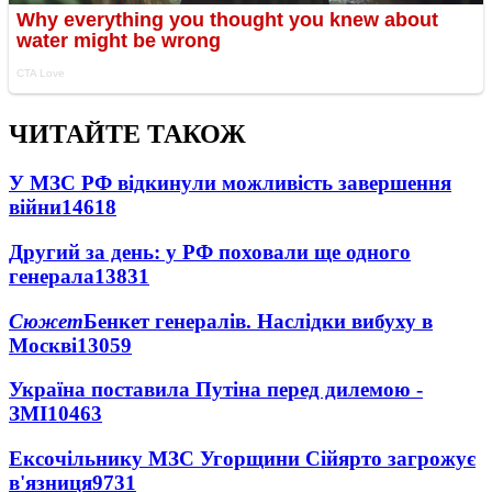
ЧИТАЙТЕ ТАКОЖ
У МЗС РФ відкинули можливість завершення
війни
14618
Другий за день: у РФ поховали ще одного
генерала
13831
Сюжет
Бенкет генералів. Наслідки вибуху в
Москві
13059
Україна поставила Путіна перед дилемою -
ЗМІ
10463
Ексочільнику МЗС Угорщини Сійярто загрожує
в'язниця
9731