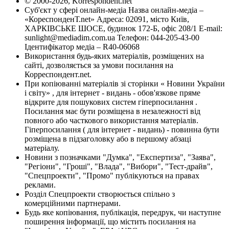
© 2000-2026, Korrespondent.net
Суб'єкт у сфері онлайн-медіа Назва онлайн-медіа –
«КореспонденТ.net» Адреса: 02091, місто Київ,
ХАРКІВСЬКЕ ШОСЕ, будинок 172-Б, офіс 208/1 E-mail:
sunlight@mediadim.com.ua
Телефон: 044-205-43-00
Ідентифікатор медіа – R40-06068
Використання будь-яких матеріалів, розміщених на
сайті, дозволяється за умови посилання на
Корреспондент.net.
При копіюванні матеріалів зі сторінки « Новини України
і світу» , для інтернет - видань - обов'язкове пряме
відкрите для пошукових систем гіперпосилання .
Посилання має бути розміщена в незалежності від
повного або часткового використання матеріалів.
Гіперпосилання ( для інтернет - видань) - повинна бути
розміщена в підзаголовку або в першому абзаці
матеріалу.
Новини з позначками "Думка", "Експертиза", "Заява",
"Регіони", "Гроші", "Влада", "Вибори", "Тест-драйв",
"Спецпроекти", "Промо" публікуються на правах
реклами.
Розділ Спецпроекти створюється спільно з
комерційними партнерами.
Будь яке копіювання, публікація, передрук, чи наступне
поширення інформації, що містить посилання на