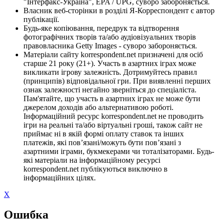
"Інтерфакс-Україна", EPA / UPG, суворо забороняється.
Власник веб-сторінки в розділі Я-Корреспондент є автор
публікації.
Будь-яке копіювання, передрук та відтворення
фотографічних творів та/або аудіовізуальних творів
правовласника Getty Images - суворо забороняється.
Матеріали сайту korrespondent.net призначені для осіб
старше 21 року (21+). Участь в азартних іграх може
викликати ігрову залежність. Дотримуйтесь правил
(принципів) відповідальної гри. При виявленні перших
ознак залежності негайно зверніться до спеціаліста.
Пам'ятайте, що участь в азартних іграх не може бути
джерелом доходів або альтернативою роботі.
Інформаційний ресурс korrespondent.net не проводить
ігри на реальні та/або віртуальні гроші, також сайт не
приймає ні в якій формі оплату ставок та інших
платежів, які пов’язані/можуть бути пов’язані з
азартними іграми, букмекерами чи тоталізаторами. Будь-
які матеріали на інформаційному ресурсі
korrespondent.net публікуються виключно в
інформаційних цілях.
X
Ошибка