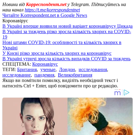
Новини від
Корреспондент.net
у Telegram. Підписуйтесь на
наш канал
https://t.me/korrespondentnet
Читайте Korrespondent.net в Google News
Коронавірус
В Україні вперше виявили новий варіант коронавірусу Цикада
В Україні за тиждень різко зросла кількість хворих на COVID-
19
Нові штами COVID-19: особливості та кількість хворих в
Україні
У Києві різко зросла кількість хворих на коронавірус
В Україні утричі зросла кількість випадків COVID за тиждень
СПЕЦТЕМА:
Коронавірус
ТЕГИ:
Британия
,
ученые
,
Лондон
,
исследования
,
исследование
,
пандемия
,
Великобритания
Якщо ви помітили помилку, виділіть необхідний текст і
натисніть Ctrl + Enter, щоб повідомити про це редакцію.