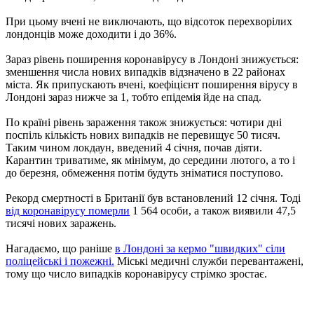
При цьому вчені не виключають, що відсоток перехворілих
лондонців може доходити і до 36%.
Зараз рівень поширення коронавірусу в Лондоні знижується:
зменшення числа нових випадків відзначено в 22 районах
міста. Як припускають вчені, коефіцієнт поширення вірусу в
Лондоні зараз нижче за 1, тобто епідемія йде на спад.
По країні рівень зараження також знижується: чотири дні
поспіль кількість нових випадків не перевищує 50 тисяч.
Таким чином локдаун, введений 4 січня, почав діяти.
Карантин триватиме, як мінімум, до середини лютого, а то і
до березня, обмеження потім будуть зніматися поступово.
Рекорд смертності в Британії був встановлений 12 січня. Тоді
від коронавірусу померли
1 564 особи, а також виявили 47,5
тисячі нових заражень.
Нагадаємо, що раніше
в Лондоні за кермо "швидких" сіли
поліцейські і пожежні.
Міські медичні служби перевантажені,
тому що число випадків коронавірусу стрімко зростає.